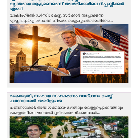
എഫ്‌സി‌ആര്‍‌എ ഭേദഗതി: ക്രൈസ്തവർക്കെതിരായ
വ്യക്തമായ ആക്രമണമെന്ന് അമേരിക്കയിലെ റിപ്പബ്ലിക്കൻ
എംപി
വാഷിംഗ്ടണ്‍ ഡി‌സി: കേന്ദ്ര സർക്കാർ നടപ്പാക്കുന്ന
എഫ്സിആർഎ ഭേദഗതി നിയമം ക്രൈസ്തവർക്കെതിരായ...
മഴക്കെടുതി; സഹായ സഹകരണം വാഗ്‌ദാനം ചെയ്ത്
ചങ്ങനാശേരി അതിരൂപത
ചങ്ങനാശേരി: അതിശക്തമായ മഴയിലും വെള്ളപ്പൊക്കത്തിലും
കേരളത്തിലെ ജനങ്ങൾ ദുരിതമനുഭവിക്കുമ്പോൾ...