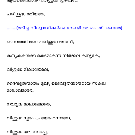
ഏകദൈവമായ പരിശുദ്ധ ത്രിത്വമേ,
പരിശുദ്ധ മറിയമേ,
........(മരിച്ച വിശ്വാസികള്‍ക്കു വേണ്ടി അപേക്ഷിക്കണമേ)
ദൈവത്തിന്‍റെ പരിശുദ്ധ ജനനീ,
കന്യകകള്‍ക്കു മകുടമാകുന്ന നിര്‍മ്മല കന്യകേ,
വിശുദ്ധ മിഖായേലെ,
ദൈവദൂതന്മാരും മുഖ്യ ദൈവദൂതന്മാരുമായ സകല
മാലാഖമാരേ,
നവവൃന്ദ മാലാഖമാരെ,
വിശുദ്ധ സ്നാപക യോഹന്നാനേ,
വിശുദ്ധ യൗസേപ്പേ,