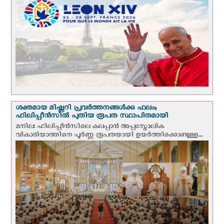
ശക്തമായ മിഷ്ണറി പ്രവർത്തനങ്ങൾക്കു ഫലം;
ഫിലിപ്പീൻസിൽ പുതിയ രൂപത സ്ഥാപിതമായി
മനില: ഫിലിപ്പീൻസിലെ കലപ്പാൻ അപ്പസ്തോലിക
വികാരിയാത്തിനെ പൂർണ്ണ രൂപതയായി ഉയർത്തിക്കൊണ്ടുള്ള...