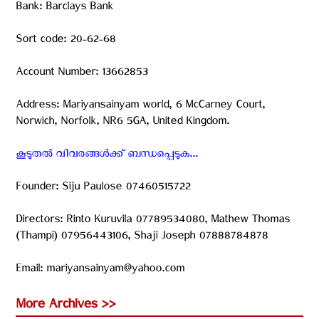
Bank: Barclays Bank
Sort code: 20-62-68
Account Number: 13662853
Address: Mariyansainyam world, 6 McCarney Court,
Norwich, Norfolk, NR6 5GA, United Kingdom.
കൂടുതൽ വിവരങ്ങൾക്ക് ബന്ധപ്പെടുക...
Founder: Siju Paulose 07460515722
Directors: Rinto Kuruvila 07789534080, Mathew Thomas
(Thampi) 07956443106, Shaji Joseph 07888784878
Email: mariyansainyam@yahoo.com
More Archives >>