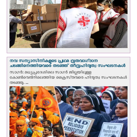
നവ സന്യാസിനികളുടെ പ്രഥമ വ്രതവാഗ്‌ദാന
ചടങ്ങിനെത്തിയവരെ തടഞ്ഞ് തീവ്രഹിന്ദുത്വ സംഘടനകള്‍
സാഗർ: മധ്യപ്രദേശിലെ സാഗർ ജില്ലയിലുള്ള
കോൺവെന്‍റിലെത്തിയ ക്രൈസ്‌തവരെ ഹിന്ദുത്വ സംഘടനകൾ
തടഞ്ഞു. ...