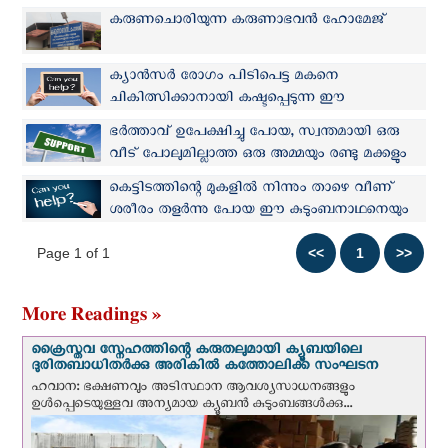
കരുണചൊരിയുന്ന കരുണാഭവന്‍ ഹോമേജ്
ക്യാൻസർ രോഗം പിടിപെട്ട മകനെ
ചികിത്സിക്കാനായി കഷ്ടപ്പെടുന്ന ഈ
പിതാവിനെ നമുക്ക് സഹായിക്കാം.
ഭർത്താവ് ഉപേക്ഷിച്ചു പോയ, സ്വന്തമായി ഒരു
വീട് പോലുമില്ലാത്ത ഒരു അമ്മയും രണ്ടു മക്കളും
നമ്മുടെ മുമ്പിൽ കൈകൾ നീട്ടുന്നു.
കെട്ടിടത്തിന്റെ മുകളിൽ നിന്നും താഴെ വീണ്
ശരീരം തളർന്നു പോയ ഈ കുടുംബനാഥനെയും
കുടുംബത്തെയും നമുക്ക് സഹായിക്കാം.
Page 1 of 1
More Readings »
ക്രൈസ്തവ സ്നേഹത്തിന്റെ കരുതലുമായി ക്യൂബയിലെ
ദുരിതബാധിതർക്കു അരികിൽ കത്തോലിക്ക സംഘടന
ഹവാന: ഭക്ഷണവും അടിസ്ഥാന ആവശ്യസാധനങ്ങളും
ഉള്‍പ്പെടെയുള്ളവ അന്യമായ ക്യൂബൻ കുടുംബങ്ങൾക്കു...