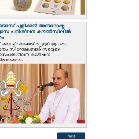
ജോസ് പുളിക്കൽ അന്താരാഷ്ട്ര
്വാസ പരിശീലന കൗൺസിലിൽ
ഗം
 കൊച്ചി: കാഞ്ഞിരപ്പള്ളി രൂപതാ
രാനും സീറോമലബാർ സഭയുടെ
വാസപരിശീലന കമ്മീഷൻ
മാനുമായ...
Next