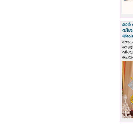
മാർ 
വിശ
അം
റോം/
മെത്
വിശ്
ചെയർ