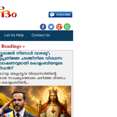
Let Us Help
Contact Us
 Readings »
സ്തുരാജന്‍ നീണാള്‍ വാഴട്ടെ";
പ്രതിജ്ഞ ചടങ്ങിനിടെ വിശ്വാസ
ഘോഷണവുമായി കൊളംബിയയുടെ
ിഡന്‍റ്
ട്ട: ക്രൈസ്തവ വിശ്വാസത്തിന്റെ
മായ സാക്ഷ്യത്തോടെ കഴിഞ്ഞ ദിവസം
ന കൊളംബിയന്‍...