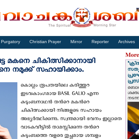
Purgatory
Christian Prayer
Mirror
Reporter
Archives
More
്ട മകനെ ചികിത്സിക്കാനായി
"ക്രി
നെ നമുക്ക് സഹായിക്കാം.
സത്യ
പ്ര
പ്രസ
കൊല്ലം രൂപതയിലെ കരിത്തുറ
ബൊഗോ
ശക്ത
ഇടവകാംഗമായ BASIL GALIO എന്ന
നടന്
കുടുംബനാഥൻ തൻറെ മകൻറെ
ചികിത്സക്കായി നിങ്ങളുടെ സഹായം
അഭ്യർത്ഥിക്കുന്നു. സ്വന്തമായി ഭവനം ഇല്ലാതെ
വാടകവീട്ടിൽ താമസ്സിക്കുന്ന തൻറെ
കുടുംബത്തെ വളരെ തുച്ഛമായ ശമ്പളം