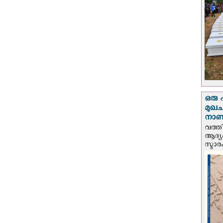
ഒരു 
മുഖച
നാണയ
വത്തി
ആദ്യമ
സ്മാര