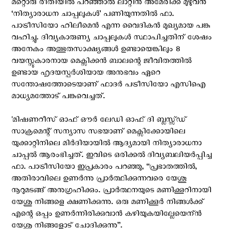
മറ്റൊരു രീതിയില്‍ പറഞ്ഞാല്‍ ലാറ്റിന്‍ അമേരിക്ക മുഴുവന്‍
‘നിത്യാരാധന ചാപ്പലുകള്‍’ പണിയുന്നതിൽ ഫാ.
പാട്രീസിയോ ഹിലീമെന്‍ എന്ന വൈദികൻ മുഖ്യമായ പങ്കു
വഹിച്ചു. ദിവ്യകാരുണ്യ ചാപ്പലുകള്‍ സ്ഥാപിച്ചതിന് ശേഷം
അനേകം അത്ഭുതസാക്ഷ്യങ്ങള്‍ ഉണ്ടായെങ്കിലും 8
വയസ്സുകാരനായ മെക്സിക്കന്‍ ബാലന്റെ ജീവിതത്തില്‍
ഉണ്ടായ ഹൃദയസ്പര്‍ശിയായ അനുഭവം ഏറെ
സന്തോഷത്തോടെയാണ് ഫാദര്‍ പട്രീസിയോ എ‌സി‌ഐ
മാധ്യമത്തോട് പങ്കുവെച്ചത്.
'മിഷണറീസ് ഓഫ് ഔര്‍ ലേഡി ഓഫ് ദി ബ്ലസ്സ്ഡ്
സാക്രമെന്റ് സന്യാസ സഭയാണ് മെക്സിക്കോയിലെ
യുക്കാറ്റിനിലെ മിര്‍ദിയായില്‍ ആദ്യമായി നിത്യാരാധനാ
ചാപ്പല്‍ ആരംഭിച്ചത്. ഇവിടെ ഒരിക്കല്‍ ദിവ്യബലിയര്‍പ്പിച്ച
ഫാ. പാട്രീസിയോ ഇപ്രകാരം പറഞ്ഞു, “പ്രഭാതത്തിൽ,
അതിരാവിലെ ഉണർന്നു പ്രാർത്ഥിക്കുന്നവരെ യേശൂ
നൂറുമടങ്ങ് അനുഗ്രഹിക്കും. പ്രാര്‍ത്ഥനയുടെ മണിക്കൂറിനായി
യേശു നിങ്ങളെ ക്ഷണിക്കുന്നു. ഒരു മണിക്കൂര്‍ നിങ്ങള്‍ക്ക്
എന്റെ ഒപ്പം ഉണര്‍ന്നിരിക്കുവാന്‍ കഴിയുകയില്ലേയെന്ന്‍
യേശു നിങ്ങളോട് ചോദിക്കുന്നു”.