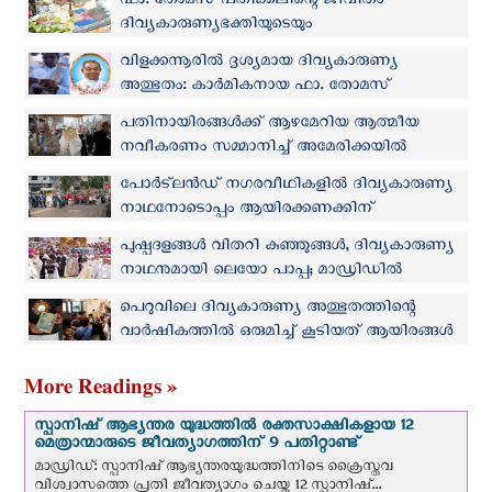
ഫാ. തോമസ് പതിക്കലിന്റെ ജീവിതം
ദിവ്യകാരുണ്യഭക്തിയുടെയും
തിരുസഭാനുസരണത്തിന്റെയും ഉജ്ജ്വല
വിളക്കന്നൂരില്‍ ദൃശ്യമായ ദിവ്യകാരുണ്യ
സാക്ഷ്യം: മാർ ജോസഫ് പാംപ്ലാനി
അത്ഭുതം: കാർമികനായ ഫാ. തോമസ്
പതിക്കൽ നിത്യസമ്മാനത്തിന് വിളിക്കപ്പെട്ടു
പതിനായിരങ്ങള്‍ക്ക് ആഴമേറിയ ആത്മീയ
നവീകരണം സമ്മാനിച്ച് അമേരിക്കയില്‍
ദിവ്യകാരുണ്യ തീർത്ഥാടനത്തിന് സമാപനം
പോർട്‍ലൻഡ് നഗരവീഥികളിൽ ദിവ്യകാരുണ്യ
നാഥനോടൊപ്പം ആയിരക്കണക്കിന്
വിശ്വാസികളുടെ പ്രയാണം
പുഷ്പദളങ്ങൾ വിതറി കുഞ്ഞുങ്ങൾ, ദിവ്യകാരുണ്യ
നാഥനുമായി ലെയോ പാപ്പ; മാഡ്രിഡിൽ
അവിസ്മരണീയ കാഴ്ച
പെറുവിലെ ദിവ്യകാരുണ്യ അത്ഭുതത്തിന്റെ
വാര്‍ഷികത്തില്‍ ഒരുമിച്ച് കൂടിയത് ആയിരങ്ങള്‍
More Readings »
സ്പാനിഷ് ആഭ്യന്തര യുദ്ധത്തില്‍ രക്തസാക്ഷികളായ 12
മെത്രാന്മാരുടെ ജീവത്യാഗത്തിന് 9 പതിറ്റാണ്ട്
മാഡ്രിഡ്: സ്പാനിഷ് ആഭ്യന്തരയുദ്ധത്തിനിടെ ക്രൈസ്തവ
വിശ്വാസത്തെ പ്രതി ജീവത്യാഗം ചെയ്ത 12 സ്പാനിഷ്...