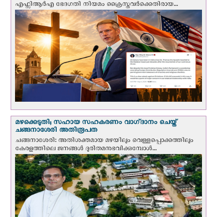
എഫ്സിആർഎ ഭേദഗതി നിയമം ക്രൈസ്തവർക്കെതിരായ...
മഴക്കെടുതി; സഹായ സഹകരണം വാഗ്‌ദാനം ചെയ്ത്
ചങ്ങനാശേരി അതിരൂപത
ചങ്ങനാശേരി: അതിശക്തമായ മഴയിലും വെള്ളപ്പൊക്കത്തിലും
കേരളത്തിലെ ജനങ്ങൾ ദുരിതമനുഭവിക്കുമ്പോൾ...