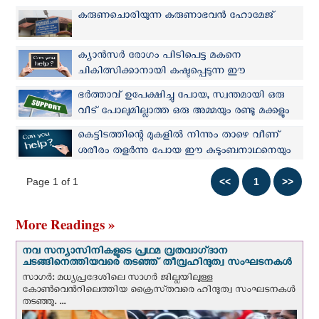
അദ്ദേഹത്തോടൊപ്പം നമുക്കും പങ്കുചേരാം
കരുണചൊരിയുന്ന കരുണാഭവന്‍ ഹോമേജ്
ക്യാൻസർ രോഗം പിടിപെട്ട മകനെ
ചികിത്സിക്കാനായി കഷ്ടപ്പെടുന്ന ഈ
പിതാവിനെ നമുക്ക് സഹായിക്കാം.
ഭർത്താവ് ഉപേക്ഷിച്ചു പോയ, സ്വന്തമായി ഒരു
വീട് പോലുമില്ലാത്ത ഒരു അമ്മയും രണ്ടു മക്കളും
നമ്മുടെ മുമ്പിൽ കൈകൾ നീട്ടുന്നു.
കെട്ടിടത്തിന്റെ മുകളിൽ നിന്നും താഴെ വീണ്
ശരീരം തളർന്നു പോയ ഈ കുടുംബനാഥനെയും
കുടുംബത്തെയും നമുക്ക് സഹായിക്കാം.
Page 1 of 1
More Readings »
നവ സന്യാസിനികളുടെ പ്രഥമ വ്രതവാഗ്‌ദാന
ചടങ്ങിനെത്തിയവരെ തടഞ്ഞ് തീവ്രഹിന്ദുത്വ സംഘടനകള്‍
സാഗർ: മധ്യപ്രദേശിലെ സാഗർ ജില്ലയിലുള്ള
കോൺവെന്‍റിലെത്തിയ ക്രൈസ്‌തവരെ ഹിന്ദുത്വ സംഘടനകൾ
തടഞ്ഞു. ...