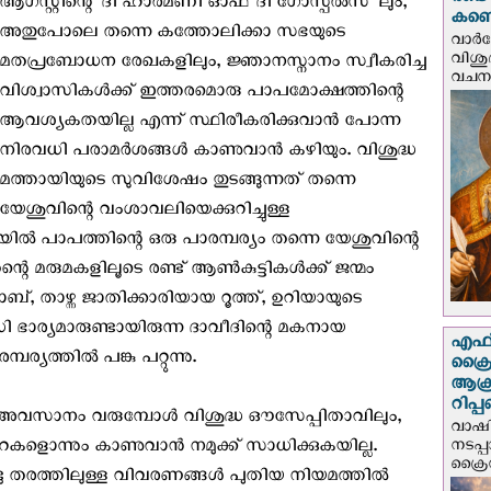
രണ്ട
ആഗസ്റ്റിന്റെ ‘ദി ഹാര്‍മണി ഓഫ് ദി ഗോസ്പല്‍സ്’ലും,
കണ്ട
അതുപോലെ തന്നെ കത്തോലിക്കാ സഭയുടെ
വാര്
വിശുദ
മതപ്രബോധന രേഖകളിലും, ജ്ഞാനസ്നാനം സ്വീകരിച്ച
വചന.
വിശ്വാസികള്‍ക്ക് ഇത്തരമൊരു പാപമോക്ഷത്തിന്റെ
ആവശ്യകതയില്ല എന്ന് സ്ഥിരീകരിക്കുവാന്‍ പോന്ന
നിരവധി പരാമര്‍ശങ്ങള്‍ കാണുവാന്‍ കഴിയും. വിശുദ്ധ
മത്തായിയുടെ സുവിശേഷം തുടങ്ങുന്നത് തന്നെ
യേശുവിന്റെ വംശാവലിയെക്കുറിച്ചുള്ള
‍ പാപത്തിന്റെ ഒരു പാരമ്പര്യം തന്നെ യേശുവിന്റെ
റെ മരുമകളിലൂടെ രണ്ട് ആണ്‍കുട്ടികള്‍ക്ക് ജന്മം
താഴ്ന്ന ജാതിക്കാരിയായ റൂത്ത്, ഉറിയായുടെ
ധി ഭാര്യമാരുണ്ടായിരുന്ന ദാവീദിന്റെ മകനായ
എഫ്‌
ത്തില്‍ പങ്കു പറ്റുന്നു.
ക്രൈ
ആക്
റിപ്
 അവസാനം വരുമ്പോള്‍ വിശുദ്ധ ഔസേപ്പിതാവിലും,
വാഷിം
കളൊന്നും കാണുവാന്‍ നമുക്ക് സാധിക്കുകയില്ല.
നടപ്
ക്രൈ
ടു തരത്തിലുള്ള വിവരണങ്ങള്‍ പുതിയ നിയമത്തില്‍