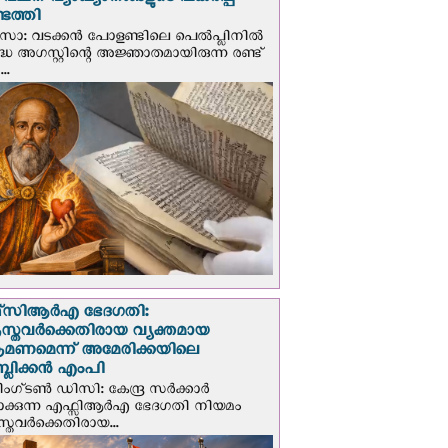
് വചന വ്യാഖ്യാനങ്ങളുടെ പകര്‍പ്പ്
െത്തി
‍സോ: വടക്കൻ പോളണ്ടിലെ പെൽപ്ലിനില്‍
്ധ അഗസ്റ്റിന്റെ അജ്ഞാതമായിരുന്ന രണ്ട്
..
സി‌ആര്‍‌എ ഭേദഗതി:
സ്തവർക്കെതിരായ വ്യക്തമായ
രമണമെന്ന് അമേരിക്കയിലെ
പബ്ലിക്കൻ എംപി
ഗ്ടണ്‍ ഡി‌സി: കേന്ദ്ര സർക്കാർ
പാക്കുന്ന എഫ്സിആർഎ ഭേദഗതി നിയമം
സ്തവർക്കെതിരായ...