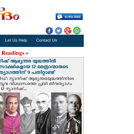
Let Us Help
Contact Us
 Readings »
നിഷ് ആഭ്യന്തര യുദ്ധത്തില്‍
സാക്ഷികളായ 12 മെത്രാന്മാരുടെ
്യാഗത്തിന് 9 പതിറ്റാണ്ട്
ിഡ്: സ്പാനിഷ് ആഭ്യന്തരയുദ്ധത്തിനിടെ
സ്തവ വിശ്വാസത്തെ പ്രതി ജീവത്യാഗം
 12 സ്പാനിഷ്...