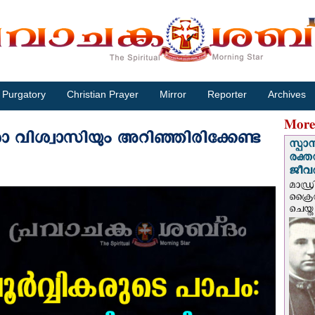
Purgatory
Christian Prayer
Mirror
Reporter
Archives
More
 വിശ്വാസിയും അറിഞ്ഞിരിക്കേണ്ട
സ്പാ
രക്ത
ജീവത
മാഡ്ര
ക്രൈ
ചെയ്ത