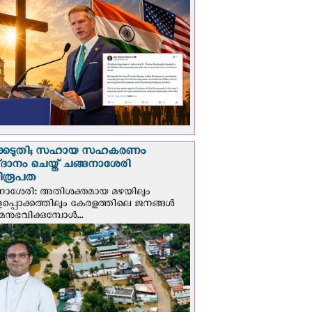
്കെടുതി; സഹായ സഹകരണം
‌ദാനം ചെയ്ത് ചങ്ങനാശേരി
ിരൂപത
നാശേരി: അതിശക്തമായ മഴയിലും
ളപ്പൊക്കത്തിലും കേരളത്തിലെ ജനങ്ങൾ
മനുഭവിക്കുമ്പോൾ...