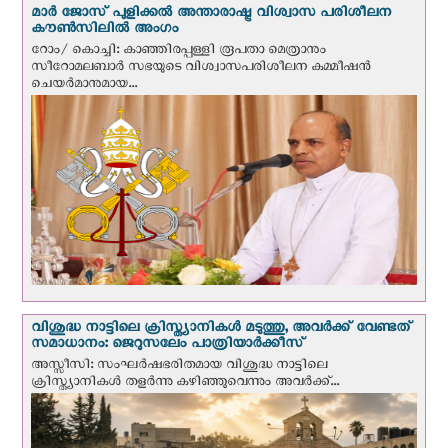
മാർ ജോസ് പുളിക്കൽ അന്താരാഷ്ട്ര വിശ്വാസ പരിശീലന
കൗൺസിലിൽ അംഗം
റോം/ കൊച്ചി: കാഞ്ഞിരപ്പള്ളി രൂപതാ മെത്രാനും
സീറോമലബാർ സഭയുടെ വിശ്വാസപരിശീലന കമ്മീഷൻ
ചെയർമാനുമായ...
വിശുദ്ധ നാട്ടിലെ ക്രിസ്ത്യാനികൾ മടുത്തു, അവർക്ക് വേണ്ടത്
സമാധാനം: ജെറുസലേം പാത്രിയാര്‍ക്കീസ്
അസ്സീസി: സംഘര്‍ഷഭരിതമായ വിശുദ്ധ നാട്ടിലെ
ക്രിസ്ത്യാനികൾ തളര്‍ന്നു കഴിഞ്ഞുവെന്നും അവർക്ക്...