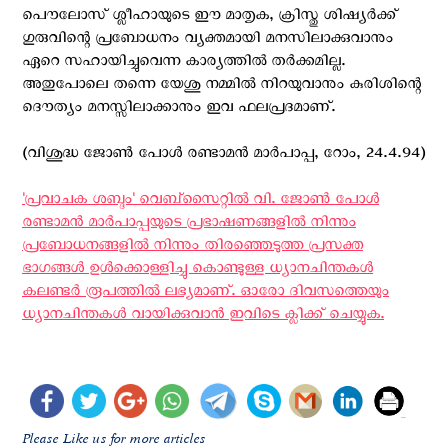
പൌലോസ് ശ്ലീഹായുടെ ഈ മാതൃക, ക്രിസ്തു ശിഷ്യർക്ക്
ഗുരുവിന്റെ പ്രബോധനം വ്യക്തമായി മനസിലാക്കുവാനും
ഏറെ സഹായിച്ചുവെന്ന കാര്യത്തില്‍ തര്‍ക്കമില്ല.
അതുപോലെ തന്നെ യേശു നമ്മിൽ നിറയുവാനും കുരിശിന്റെ
ദൌത്യം മനസ്സിലാക്കാനും ഇവ ഫലപ്രദമാണ്.
(വിശുദ്ധ ജോൺ പോള്‍ രണ്ടാമൻ മാർപാപ്പ, റോം, 24.4.94)
'പ്രവാചക ശബ്ദം' വെബ്സൈറ്റില്‍ വി. ജോണ്‍ പോള്‍
രണ്ടാമന്‍ മാര്‍പാപ്പയുടെ പ്രഭാഷണങ്ങളില്‍ നിന്നും
പ്രബോധനങ്ങളില്‍ നിന്നും തിരഞ്ഞെടുത്ത പ്രസക്ത
ഭാഗങ്ങള്‍ ഉള്‍ക്കൊള്ളിച്ചു കൊണ്ടുള്ള ധ്യാനചിന്തകള്‍
കലണ്ടര്‍ രൂപത്തില്‍ ലഭ്യമാണ്. ഓരോ ദിവസത്തെയും
ധ്യാനചിന്തകള്‍ വായിക്കുവാന്‍ ഇവിടെ ക്ലിക്ക് ചെയ്യുക.
Please Like us for more articles