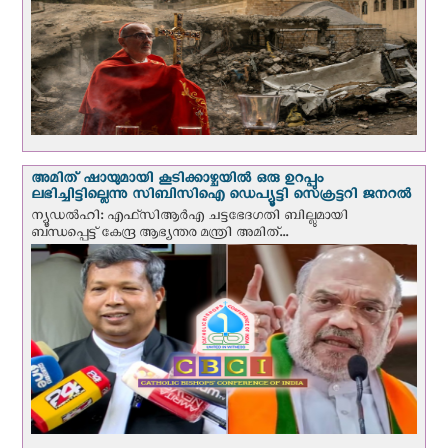
അമിത് ഷായുമായി കൂടിക്കാഴ്ചയില്‍ ഒരു ഉറപ്പും
ലഭിച്ചിട്ടില്ലെന്നു സിബിസിഐ ഡെപ്യൂട്ടി സെക്രട്ടറി ജനറല്‍
ന്യൂഡല്‍ഹി: എഫ്‌സിആര്‍എ ചട്ടഭേദഗതി ബില്ലുമായി
ബന്ധപ്പെട്ട് കേന്ദ്ര ആഭ്യന്തര മന്ത്രി അമിത്...