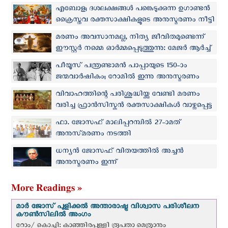
എബോള; ദശലക്ഷങ്ങള്‍ പങ്കെടുക്കുന്ന ഉഗാണ്ടൻ
ക്രൈസ്തവ രക്തസാക്ഷികളുടെ അനുസ്മരണം നീട്ടി
മരണം അവസാനമല്ല, നിത്യ ജീവിതമുണ്ടെന്ന്
ഈസ്റ്റര്‍ നമ്മെ ഓര്‍മ്മപ്പെടുത്തുന്നു: മേജര്‍ ആര്‍ച്ച്
ബിഷപ്പ് മാര്‍ റാഫേല്‍ തട്ടില്‍
പീയൂസ് പന്ത്രണ്ടാമന്‍ പാപ്പായുടെ 150-ാം
ജന്മവാർഷികം; റോമിൽ ഇന്നു അനുസ്മരണം
വിവാഹത്തിന്റെ പരിശുദ്ധിയ്ക്കു വേണ്ടി മരണം
വരിച്ച ഫ്രാന്‍സിസ്കന്‍ രക്തസാക്ഷികൾ വാഴ്ത്തപ്പെട്ട
നിരയിലേക്ക്
ഫാ. ജോസഫ് മാലിപ്പറമ്പില്‍ 27-ാമത്
അനുസ്‌മരണം നടത്തി
ധന്യൻ ജോസഫ് വിതയത്തിൽ അച്ചന്‍
അനുസ്മരണം ഇന്ന്
More Readings »
മാർ ജോസ് പുളിക്കൽ അന്താരാഷ്ട്ര വിശ്വാസ പരിശീലന
കൗൺസിലിൽ അംഗം
റോം/ കൊച്ചി: കാഞ്ഞിരപ്പള്ളി രൂപതാ മെത്രാനും