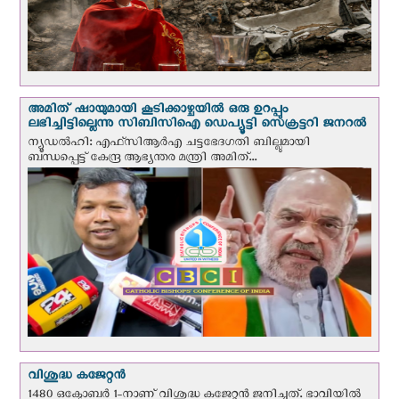
അമിത് ഷായുമായി കൂടിക്കാഴ്ചയില്‍ ഒരു ഉറപ്പും
ലഭിച്ചിട്ടില്ലെന്നു സിബിസിഐ ഡെപ്യൂട്ടി സെക്രട്ടറി ജനറല്‍
ന്യൂഡല്‍ഹി: എഫ്‌സിആര്‍എ ചട്ടഭേദഗതി ബില്ലുമായി
ബന്ധപ്പെട്ട് കേന്ദ്ര ആഭ്യന്തര മന്ത്രി അമിത്...
വിശുദ്ധ കജേറ്റന്‍
1480 ഒക്ടോബര്‍ 1-നാണ് വിശുദ്ധ കജേറ്റന്‍ ജനിച്ചത്. ഭാവിയില്‍