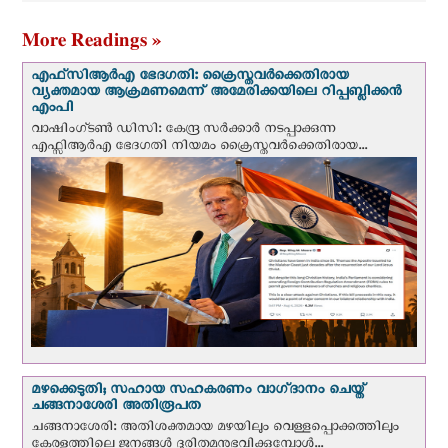
വിശുദ്ധ ജോൺ പോൾ രണ്ടാമൻ പുരസ്‌കാരം
More Readings »
എഫ്‌സി‌ആര്‍‌എ ഭേദഗതി: ക്രൈസ്തവർക്കെതിരായ
വ്യക്തമായ ആക്രമണമെന്ന് അമേരിക്കയിലെ റിപ്പബ്ലിക്കൻ
എംപി
വാഷിംഗ്ടണ്‍ ഡി‌സി: കേന്ദ്ര സർക്കാർ നടപ്പാക്കുന്ന
എഫ്സിആർഎ ഭേദഗതി നിയമം ക്രൈസ്തവർക്കെതിരായ...
മഴക്കെടുതി; സഹായ സഹകരണം വാഗ്‌ദാനം ചെയ്ത്
ചങ്ങനാശേരി അതിരൂപത
ചങ്ങനാശേരി: അതിശക്തമായ മഴയിലും വെള്ളപ്പൊക്കത്തിലും
കേരളത്തിലെ ജനങ്ങൾ ദുരിതമനുഭവിക്കുമ്പോൾ...