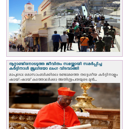
നൂറ്റാണ്ടിനോടടുത്ത ജീവിതം സഭയ്ക്കായി സമർപ്പിച്ച
കർദ്ദിനാൾ ജൂലിയോ ലംഗ വിടവാങ്ങി
മാപുടോ: മൊസാംബിക്കിലെ രണ്ടാമത്തെ തദ്ദേശീയ കർദ്ദിനാളും
ഷായ്-ഷായ് കത്തോലിക്കാ അതിരൂപതയുടെ മുന്‍...