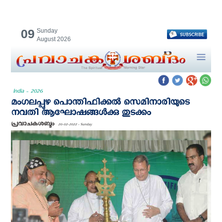
09
Sunday
August 2026
India - 2026
മംഗലപ്പുഴ പൊന്തിഫിക്കൽ സെമിനാരിയുടെ
നവതി ആഘോഷങ്ങൾക്കു തുടക്കം
പ്രവാചകശബ്ദം
20-02-2022 - Sunday