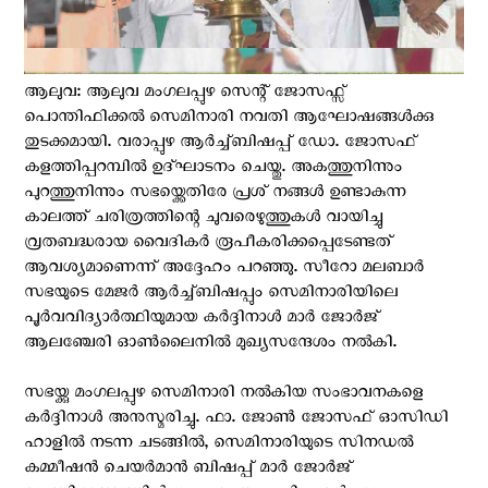
ആലുവ: ആലുവ മംഗലപ്പുഴ സെന്റ് ജോസഫ്സ്
പൊന്തിഫിക്കൽ സെമിനാരി നവതി ആഘോഷങ്ങൾക്കു
തുടക്കമായി. വരാപ്പുഴ ആർച്ച്ബിഷപ്പ് ഡോ. ജോസഫ്
കളത്തിപ്പറമ്പിൽ ഉദ്ഘാടനം ചെയ്തു. അകത്തുനിന്നും
പുറത്തുനിന്നും സഭയ്ക്കെതിരേ പ്രശ് നങ്ങൾ ഉണ്ടാകുന്ന
കാലത്ത് ചരിത്രത്തിന്റെ ചുവരെഴുത്തുകൾ വായിച്ചു
വ്രതബദ്ധരായ വൈദികർ രൂപീകരിക്കപ്പെടേണ്ടത്
ആവശ്യമാണെന്ന് അദ്ദേഹം പറഞ്ഞു. സീറോ മലബാർ
സഭയുടെ മേജർ ആർച്ച്ബിഷപ്പും സെമിനാരിയിലെ
പൂർവവിദ്യാർത്ഥിയുമായ കർദ്ദിനാൾ മാർ ജോർജ്
ആലഞ്ചേരി ഓൺലൈനിൽ മുഖ്യസന്ദേശം നൽകി.
സഭയ്ക്കു മംഗലപ്പുഴ സെമിനാരി നൽകിയ സംഭാവനകളെ
കർദ്ദിനാൾ അനുസ്മരിച്ചു. ഫാ. ജോൺ ജോസഫ് ഓസിഡി
ഹാളിൽ നടന്ന ചടങ്ങിൽ, സെമിനാരിയുടെ സിനഡൽ
കമ്മീഷൻ ചെയർമാൻ ബിഷപ്പ് മാർ ജോർജ്