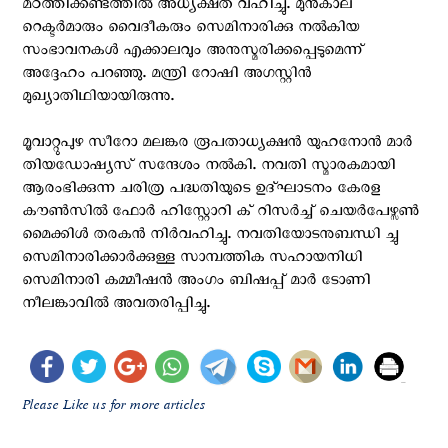
മഠത്തിക്കണ്ടത്തിൽ അധ്യക്ഷത വഹിച്ചു. മുൻകാല
റെക്ടർമാരും വൈദീകരും സെമിനാരിക്കു നൽകിയ
സംഭാവനകൾ എക്കാലവും അനുസ്മരിക്കപ്പെടുമെന്ന്
അദ്ദേഹം പറഞ്ഞു. മന്ത്രി റോഷി അഗസ്റ്റിൻ
മുഖ്യാതിഥിയായിരുന്നു.
മൂവാറ്റുപുഴ സീറോ മലങ്കര രൂപതാധ്യക്ഷൻ യുഹനോൻ മാർ
തിയഡോഷ്യസ് സന്ദേശം നൽകി. നവതി സ്മാരകമായി
ആരംഭിക്കുന്ന ചരിത്ര പദ്ധതിയുടെ ഉദ്ഘാടനം കേരള
കൗൺസിൽ ഫോർ ഹിസ്റ്റോറി ക് റിസർച്ച് ചെയർപേഴ്സൺ
മൈക്കിൾ തരകൻ നിർവഹിച്ചു. നവതിയോടനുബന്ധി ച്ചു
സെമിനാരിക്കാർക്കുള്ള സാമ്പത്തിക സഹായനിധി
സെമിനാരി കമ്മീഷൻ അംഗം ബിഷപ്പ് മാർ ടോണി
നീലങ്കാവിൽ അവതരിപ്പിച്ചു.
Please Like us for more articles