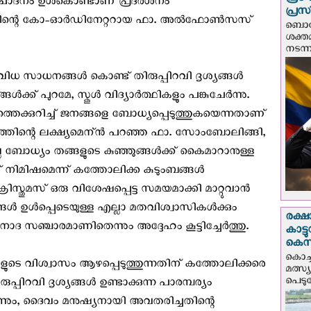
പ്ര
രചോദനം ഉള്‍കൊണ്ടാണ് പ്രദര്‍ശനം
പ്രസ
ശനത്തിന്റെ കോ-ഓര്‍ഡിനേറ്ററായ ഫാ. അല്‍ഫോണ്‍സസ്
ബൊഗോ
ശക്ത
നടന്
വിധ സാധനങ്ങള്‍ കൊണ്ട് തിരുപ്പിറവി ദൃശ്യങ്ങള്‍
‍ക്ക് പുറമേ, സ്കൂള്‍ വിദ്യാര്‍ത്ഥികളും പങ്കുചേർന്നു.
ത്തെക്കുറിച്ച് ജനങ്ങളെ ബോധ്യപ്പെടുത്തുകയെന്നതാണ്
ശനത്തിന്റെ ലക്ഷ്യമെന്ന്‍ പറഞ്ഞ ഫാ. സോംബോലിങ്ങി,
ല്ല ബോധ്യം തങ്ങളുടെ കുഞ്ഞുങ്ങൾക്ക് കൈമാറാനുള്ള
 നിമിഷമെന്ന് കത്തോലിക്ക കുടുംബങ്ങള്‍
രിസ്തുമസ് ഒരു വിശേഷപ്പെട്ട സമയമാക്കി മാറ്റുവാന്‍
ങ്ങള്‍ ഉള്‍പ്പെടെയുള്ള എല്ലാ മതവിശ്വാസികള്‍ക്കും
രക്ഷ
 സഞ്ചാരമാണിതെന്നും അദ്ദേഹം കൂട്ടിച്ചേര്‍ത്തു.
കാട്
കെസ
കൊച്
്ങളുടെ വിശ്വാസം ആഴപ്പെടുത്തുന്നതിന് കത്തോലിക്കരെ
മത്സ്
പെടുമ്
ിറവി ദൃശ്യങ്ങള്‍ ഉണ്ടാക്കുന്ന പാരമ്പര്യം
െന്നും, ദൈവം മനുഷ്യനായി അവതരിച്ചതിന്റെ