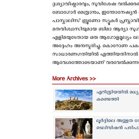
ദൃശ്യാവിഷ്കാരവും, സുവിശേഷ വല്‍ക്കര
ബോഗോര്‍ മെത്രാനും, ഇന്തോനേഷ്യന്‍ 
പാസ്കാലിസ് ബ്രൂണോ സ്യൂകുര്‍ പ്രസ്താവി
മതവിശ്വാസിയുമായ ബിമാ ആര്യാ സുഗിയാര
എളിമയുടേതായ ഒരു ആഗോളമൂല്യം ലോകത
അദ്ദേഹം അനുസ്മരിച്ചു. കൊറോണ പകര്
സാധാരണഗതിയില്‍ എത്തിയതിനാല്‍ 
ആവേശത്തോടെയാണ് വരവേല്‍ക്കുന്നത
More Archives >>
എറിത്രിയയില്‍ മധ
കണ്ടെത്തി
ലൂര്‍ദ്ദിലെ അത്ഭു
ടെലിവിഷന്‍ പരിപാടി