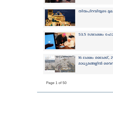
തിരുപിറവിയുടെ മ
53.5 ദശലക്ഷം ഫോളോവേ
16 ലക്ഷം ലൈക്ക്,
മാധ്യമങ്ങളിൽ വ
Page 1 of 50