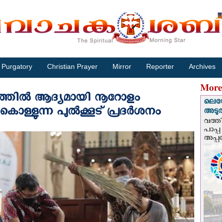
Purgatory
Christian Prayer
Mirror
Reporter
Archives
More
ത്തില്‍ ആദ്യമായി നൂറോളം
ലെയോ
്‍കൊള്ളുന്ന പുല്‍ക്കൂട് പ്രദർശനം
അടുത്
വത്തി
പാപ്പ
അപ്പ