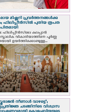
മായ മിഷ്ണറി പ്രവർത്തനങ്ങൾക്കു
; ഫിലിപ്പീൻസിൽ പുതിയ രൂപത
ാപിതമായി
: ഫിലിപ്പീൻസിലെ കലപ്പാൻ
സ്തോലിക വികാരിയാത്തിനെ പൂർണ്ണ
യായി ഉയർത്തിക്കൊണ്ടുള്ള...
സ്തുരാജന്‍ നീണാള്‍ വാഴട്ടെ";
പ്രതിജ്ഞ ചടങ്ങിനിടെ വിശ്വാസ