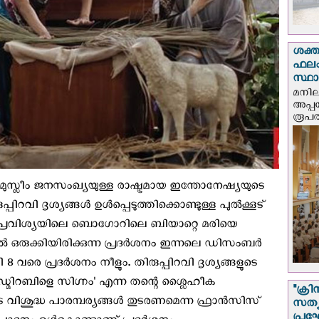
ശക്ത
ഫലം
സ്ഥ
മനില
അപ്പ
രൂപത
 മുസ്ലീം ജനസംഖ്യയുള്ള രാഷ്ട്രമായ ഇന്തോനേഷ്യയുടെ
വി ദൃശ്യങ്ങള്‍ ഉള്‍പ്പെടുത്തിക്കൊണ്ടുള്ള പുല്‍ക്കൂട്
ജാവ പ്രവിശ്യയിലെ ബൊഗോറിലെ ബിയാറ്റെ മരിയെ
‍ ഒരുക്കിയിരിക്കുന്ന പ്രദര്‍ശനം ഇന്നലെ ഡിസംബര്‍
വരെ പ്രദര്‍ശനം നീളും. തിരുപ്പിറവി ദൃശ്യങ്ങളുടെ
 ‘അഡ്മിറബിളെ സിഗ്നം' എന്ന തന്റെ ശ്ലൈഹീക
"ക്രി
ശുദ്ധ പാരമ്പര്യങ്ങള്‍ തുടരണമെന്ന ഫ്രാന്‍സിസ്
സത്യ