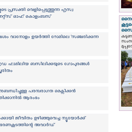
െ പ്രസക്തി വെളിപ്പെടുത്തുന്ന ഹൃസ്വ
 നൈറ്റ്സ് ഓഫ് കൊളംബസ്
നൈജീ
കൂട്
സൈന്
കടു
വേശം വാനോളം ഉയര്‍ത്തി റോമിലെ 'സഞ്ചരിക്കുന്ന
സംസ്
മുപ്പ
്രഡ ഫാമിലിയ ബസിലിക്കയുടെ ഗോപുരങ്ങൾ
ൂരിതം
ുബന്ധിച്ചുള്ള പരമ്പരാഗത മെക്സിക്കന്‍
്തിക്കാനില്‍ ആരംഭം
്കായി ജീവിതം ഉഴിഞ്ഞുവെച്ച ന്യൂയോര്‍ക്ക്
സ് ഭരണകൂടത്തിന്റെ അവാര്‍ഡ്