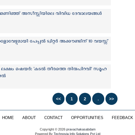
ുഖമണിഞ്ഞ് അസീസ്സിയിലെ വിവിധ ദേവാലയങ്ങള്‍
ഴ്സുമായി പേപ്പല്‍ ട്വിറ്റര്‍ അക്കൗണ്ടിന് 10 വയസ്സ്
 2 ലക്ഷം ഷെയർ: 'കടൽ തീരത്തെ തിരുപിറവി' സമൂഹ
ൈറൽ
HOME
ABOUT
CONTACT
OPPORTUNITIES
FEEDBACK
Copyright © 2026
pravachakasabdam
Powered By
Technovia Info Solutions Pvt Ltd