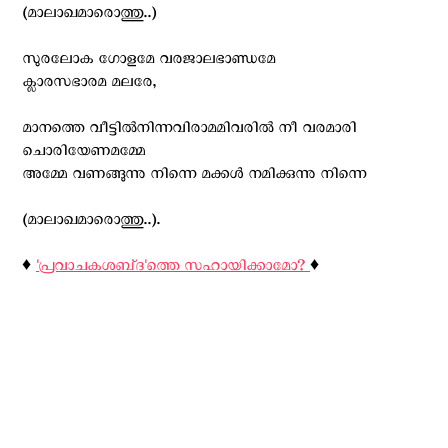
(മാലാഖമാരൊത്തു..)
സുരലോക ഗോളമേ വരജാലഭാണ്ഡമേ
ക്ലാരസഭാരമ മലരേ,
മാനത്തെ വീട്ടില്‍നിന്നവിരാമമിവരില്‍ നീ വരമാരി
ചൊരിയേണമമ്മേ
അമ്മേ വണങ്ങുന്നു നിന്നെ മക്കള്‍ നമിക്കുന്നു നിന്നെ
(മാലാഖമാരൊത്തു..).
♦️
'പ്രവാചകശബ്‌ദ'ത്തെ സഹായിക്കാമോ?
♦️