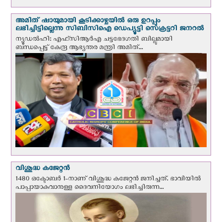
അമിത് ഷായുമായി കൂടിക്കാഴ്ചയില്‍ ഒരു ഉറപ്പും
ലഭിച്ചിട്ടില്ലെന്നു സിബിസിഐ ഡെപ്യൂട്ടി സെക്രട്ടറി ജനറല്‍
ന്യൂഡല്‍ഹി: എഫ്‌സിആര്‍എ ചട്ടഭേദഗതി ബില്ലുമായി
ബന്ധപ്പെട്ട് കേന്ദ്ര ആഭ്യന്തര മന്ത്രി അമിത്...
വിശുദ്ധ കജേറ്റന്‍
1480 ഒക്ടോബര്‍ 1-നാണ് വിശുദ്ധ കജേറ്റന്‍ ജനിച്ചത്. ഭാവിയില്‍
പാപ്പായാകുവാനുള്ള ദൈവനിയോഗം ലഭിച്ചിരുന്ന...