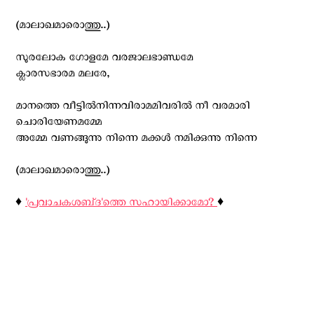
(മാലാഖമാരൊത്തു..)
സുരലോക ഗോളമേ വരജാലഭാണ്ഡമേ
ക്ലാരസഭാരമ മലരേ,
മാനത്തെ വീട്ടില്‍നിന്നവിരാമമിവരില്‍ നീ വരമാരി
ചൊരിയേണമമ്മേ
അമ്മേ വണങ്ങുന്നു നിന്നെ മക്കള്‍ നമിക്കുന്നു നിന്നെ
(മാലാഖമാരൊത്തു..)
♦️
'പ്രവാചകശബ്‌ദ'ത്തെ സഹായിക്കാമോ?
♦️