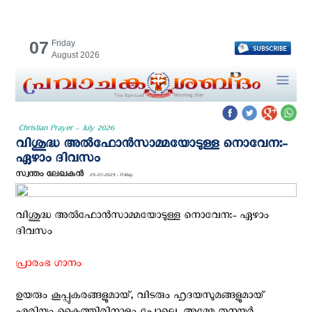
07
Friday
August 2026
Christian Prayer - July 2026
വിശുദ്ധ അല്‍ഫോന്‍സാമ്മയോടുള്ള നൊവേന:-
ഏഴാം ദിവസം
സ്വന്തം ലേഖകന്‍
25-07-2025 - Friday
വിശുദ്ധ അല്‍ഫോന്‍സാമ്മയോടുള്ള നൊവേന:- ഏഴാം
ദിവസം
പ്രാരംഭ ഗാനം
ഉയരും കൂപ്പുകരങ്ങളുമായ്, വിടരും ഹൃദയസുമങ്ങളുമായ്‌