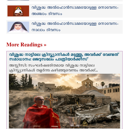
വിശുദ്ധ അല്‍ഫോന്‍സാമ്മയോടുള്ള നൊവേന:-
അഞ്ചാം ദിവസം
വിശുദ്ധ അല്‍ഫോന്‍സാമ്മയോടുള്ള നൊവേന:-
നാലാം ദിവസം
More Readings »
വിശുദ്ധ നാട്ടിലെ ക്രിസ്ത്യാനികൾ മടുത്തു, അവർക്ക് വേണ്ടത്
സമാധാനം: ജെറുസലേം പാത്രിയാര്‍ക്കീസ്
അസ്സീസി: സംഘര്‍ഷഭരിതമായ വിശുദ്ധ നാട്ടിലെ
ക്രിസ്ത്യാനികൾ തളര്‍ന്നു കഴിഞ്ഞുവെന്നും അവർക്ക്...