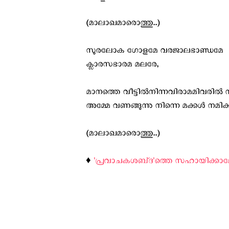
(മാലാഖമാരൊത്തു..)
സുരലോക ഗോളമേ വരജാലഭാണ്ഡമേ
ക്ലാരസഭാരമ മലരേ,
മാനത്തെ വീട്ടില്‍നിന്നവിരാമമിവരില
അമ്മേ വണങ്ങുന്നു നിന്നെ മക്കള്‍ നമിക്ക
(മാലാഖമാരൊത്തു..)
♦️
'പ്രവാചകശബ്‌ദ'ത്തെ സഹായിക്കാ