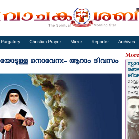
Purgatory
Christian Prayer
Mirror
Reporter
Archives
More
്മയോടുള്ള നൊവേന:- ആറാം ദിവസം
സ്പാ
രക്ത
ജീവത
മാഡ്ര
ക്രൈ
ചെയ്ത