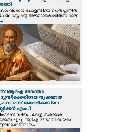
് വചന വ്യാഖ്യാനങ്ങളുടെ പകര്‍പ്പ്
െത്തി
‍സോ: വടക്കൻ പോളണ്ടിലെ പെൽപ്ലിനില്‍
്ധ അഗസ്റ്റിന്റെ അജ്ഞാതമായിരുന്ന രണ്ട്
..
സി‌ആര്‍‌എ ഭേദഗതി:
സ്തവർക്കെതിരായ വ്യക്തമായ
രമണമെന്ന് അമേരിക്കയിലെ
പബ്ലിക്കൻ എംപി
ഗ്ടണ്‍ ഡി‌സി: കേന്ദ്ര സർക്കാർ
പാക്കുന്ന എഫ്സിആർഎ ഭേദഗതി നിയമം
സ്തവർക്കെതിരായ...