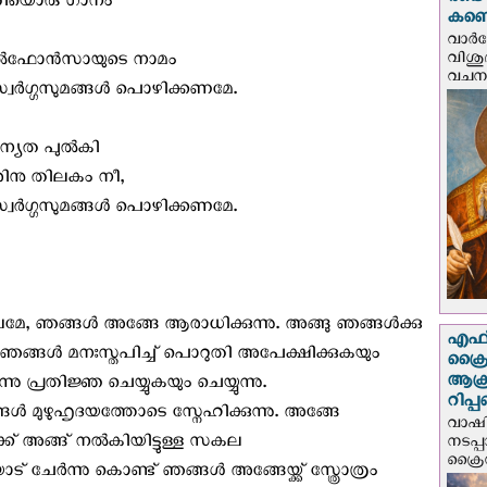
രണ്ട
തിയൊരു ഗാനം
കണ്ട
വാര്
വിശുദ
്‍ഫോന്‍സായുടെ നാമം
വചന.
്വര്‍ഗ്ഗസുമങ്ങള്‍ പൊഴിക്കണമേ.
ന്യത പുല്‍കി
രിനു തിലകം നീ,
്വര്‍ഗ്ഗസുമങ്ങള്‍ പൊഴിക്കണമേ.
, ഞങ്ങള്‍ അങ്ങേ ആരാധിക്കുന്നു. അങ്ങു ഞങ്ങള്‍ക്കു
എഫ്‌
ചും ഞങ്ങള്‍ മനഃസ്തപിച്ച് പൊറുതി അപേക്ഷിക്കുകയും
ക്രൈ
ആക്
 പ്രതിജ്ഞ ചെയ്യുകയും ചെയ്യുന്നു.
റിപ്
്‍ മുഴുഹൃദയത്തോടെ സ്നേഹിക്കുന്നു. അങ്ങേ
വാഷിം
് അങ്ങ് നല്‍കിയിട്ടുള്ള സകല
നടപ്
ക്രൈ
ചേര്‍ന്നു കൊണ്ട് ഞങ്ങള്‍ അങ്ങേയ്ക്ക് സ്ത്രോത്രം