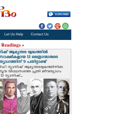
Let Us Help
Contact Us
 Readings »
നിഷ് ആഭ്യന്തര യുദ്ധത്തില്‍
സാക്ഷികളായ 12 മെത്രാന്മാരുടെ
്യാഗത്തിന് 9 പതിറ്റാണ്ട്
ിഡ്: സ്പാനിഷ് ആഭ്യന്തരയുദ്ധത്തിനിടെ
സ്തവ വിശ്വാസത്തെ പ്രതി ജീവത്യാഗം
 12 സ്പാനിഷ്...