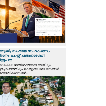
്കെടുതി; സഹായ സഹകരണം
‌ദാനം ചെയ്ത് ചങ്ങനാശേരി
ിരൂപത
നാശേരി: അതിശക്തമായ മഴയിലും
ളപ്പൊക്കത്തിലും കേരളത്തിലെ ജനങ്ങൾ
മനുഭവിക്കുമ്പോൾ...