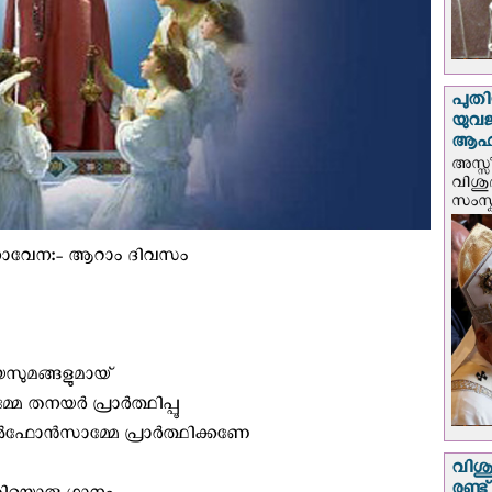
പുതി
യുവ
ആഹ്
അസ്സീ
വിശു
സംസ്ക
 നൊവേന:- ആറാം ദിവസം
യസുമങ്ങളുമായ്‌
യര്‍ പ്രാര്‍ത്ഥിപ്പൂ
ല്‍ഫോന്‍സാമ്മേ പ്രാര്‍ത്ഥിക്കണേ
വിശു