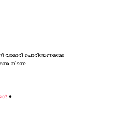
്‍ നീ വരമാരി ചൊരിയേണമമ്മേ
ുന്നു നിന്നെ
മോ?
♦️