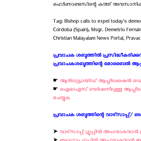
ഫെര്‍ണാണ്ടസിന്റെ കത്ത് അവസാനിക്ക
Tag: Bishop calls to expel today's demon
Córdoba (Spain), Msgr. Demetrio Ferná
Christian Malayalam News Portal, Pra
പ്രവാചക ശബ്ദത്തിൽ പ്രസിദ്ധീകരിക്
പ്രവാചകശബ്ദത്തിന്റെ മൊബൈൽ ആപ്പിലൂടെ
☛
ആന്‍ഡ്രോയിഡ് ആപ്ലിക്കേഷന്‍ ഡൌണ്
☛
ഐ‌ഓ‌എസ് വേര്‍ഷനിലുള്ള ആപ്ലിക്ക
ചെയ്യുക ‍
പ്രവാചക ശബ്ദത്തിന്റെ വാട്സാപ്പ്/ ടെലഗ
➤
വാട്സാപ്പ് ഗ്രൂപ്പിൽ അംഗമാകുവാൻ ഇ