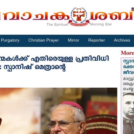
Purgatory
Christian Prayer
Mirror
Reporter
Archives
More
ന്മകള്‍ക്ക് എതിരെയുള്ള പ്രതിവിധി
സ്പാ
 സ്പാനിഷ് മെത്രാന്റെ
രക്ത
ജീവത
മാഡ്ര
ക്രൈ
ചെയ്ത