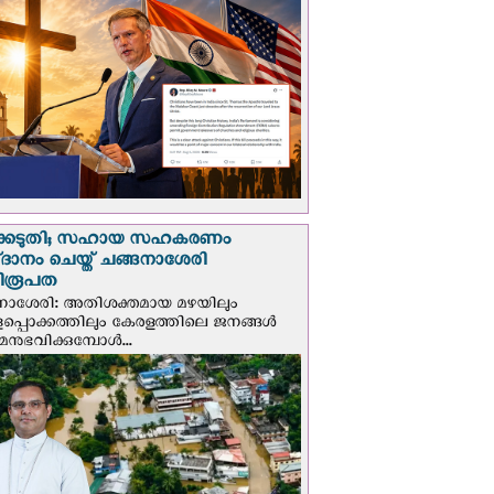
്കെടുതി; സഹായ സഹകരണം
‌ദാനം ചെയ്ത് ചങ്ങനാശേരി
ിരൂപത
നാശേരി: അതിശക്തമായ മഴയിലും
ളപ്പൊക്കത്തിലും കേരളത്തിലെ ജനങ്ങൾ
മനുഭവിക്കുമ്പോൾ...