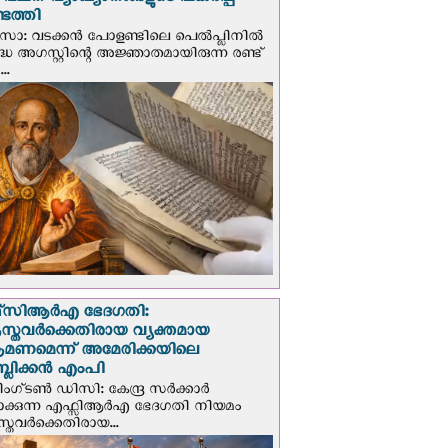
് വചന വ്യാഖ്യാനങ്ങളുടെ പകര്‍പ്പ്
െത്തി
‍സോ: വടക്കൻ പോളണ്ടിലെ പെൽപ്ലിനില്‍
്ധ അഗസ്റ്റിന്റെ അജ്ഞാതമായിരുന്ന രണ്ട്
..
സി‌ആര്‍‌എ ഭേദഗതി:
സ്തവർക്കെതിരായ വ്യക്തമായ
രമണമെന്ന് അമേരിക്കയിലെ
പബ്ലിക്കൻ എംപി
ഗ്ടണ്‍ ഡി‌സി: കേന്ദ്ര സർക്കാർ
പാക്കുന്ന എഫ്സിആർഎ ഭേദഗതി നിയമം
സ്തവർക്കെതിരായ...