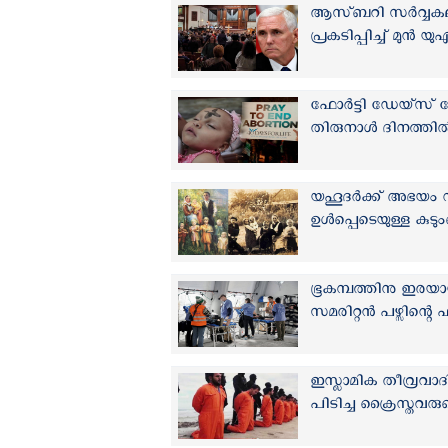
ആസ്ബറി സര്‍വ്വകലാ
പ്രകടിപ്പിച്ച് മുന്
ഫോർട്ടി ഡേയ്സ് 
തിരുനാൾ ദിനത്ത
യഹൂദര്‍ക്ക് അഭയം ന
ഉള്‍പ്പെടെയുള്ള കുടും
ഭൂകമ്പത്തിനു ഇരയായ
സമരിറ്റന്‍ പഴ്സിന്റെ
ഇസ്ലാമിക തീവ്രവാദി
പിടിച്ച ക്രൈസ്തവരു