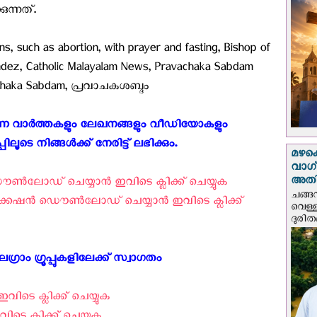
ുന്നത്.
s, such as abortion, with prayer and fasting, Bishop of
ndez, Catholic Malayalam News, Pravachaka Sabdam
vachaka Sabdam, പ്രവാചകശബ്ദം
കുന്ന വാർത്തകളും ലേഖനങ്ങളും വീഡിയോകളും
 നിങ്ങൾക്ക് നേരിട്ട് ലഭിക്കും. ‍
മഴക
വാഗ്
അത
‍ലോഡ് ചെയ്യാന്‍ ഇവിടെ ക്ലിക്ക് ചെയ്യുക ‍
ചങ്ങ
േഷന്‍ ഡൌണ്‍ലോഡ് ചെയ്യാന്‍ ഇവിടെ ക്ലിക്ക്
വെള്
ദുരിത
്രാം ഗ്രൂപ്പുകളിലേക്ക് സ്വാഗതം ‍
വിടെ ക്ലിക്ക് ചെയ്യുക