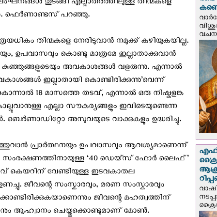
രണ്ട
ംഘനങ്ങള്‍ തുടങ്ങി എല്ലാതരത്തിലുള്ള തിന്മകളെ
കണ്ട
‍. ഫെര്‍ണാണ്ടസ് പറഞ്ഞു.
വാര്
വിശുദ
വചന.
ഇത്രയധികം തിന്മകളെ നേരിടുവാന്‍ നമുക്ക് കഴിയുകയില്ല.
യും, ഉപവാസവും കൊണ്ടു മാത്രമേ ഇല്ലാതാക്കുവാന്‍
 കുഞ്ഞുങ്ങളുടെയും അവകാശങ്ങള്‍ വളരുന്നു. എന്നാല്‍
വകാശങ്ങള്‍ ഇല്ലാതായി കൊണ്ടിരിക്കുന്നു’വെന്ന്
 കൊന്നാല്‍ 18 മാസത്തെ തടവ്, എന്നാല്‍ ഒരു നിഷ്കളങ്ക
ല്ലുവാനുള്ള എല്ലാ സൗകര്യങ്ങളും ഇവിടെയുണ്ടെന്ന
. ബെര്‍ണാഡിറ്റോ അസുവയുടെ വാക്കുകളും ഉദ്ധരിച്ചു.
്തുവാന്‍ പ്രാര്‍ത്ഥനയും ഉപവാസവും ആവശ്യമാണെന്ന്
എഫ്‌
ളുടെ സംരക്ഷണത്തിനായുള്ള ‘40 ഡെയ്സ് ഫോര്‍ ലൈഫ്’
ക്രൈ
ആക്
ീവ് കെയറിന് വേണ്ടിയുള്ള ഇടവകാതല
റിപ്
ുണച്ചു. ജീവന്റെ സംസ്കാരവും, മരണ സംസ്കാരവും
വാഷിം
നടപ്
ിക്കൊണ്ടിരിക്കുകയാണെന്നും ജീവന്റെ മഹത്വത്തിന്
ക്രൈ
ാനും ആഹ്വാനം ചെയ്തുക്കൊണ്ടുമാണ് മോണ്‍.