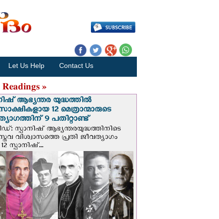
Let Us Help
Contact Us
 Readings »
നിഷ് ആഭ്യന്തര യുദ്ധത്തില്‍
സാക്ഷികളായ 12 മെത്രാന്മാരുടെ
്യാഗത്തിന് 9 പതിറ്റാണ്ട്
ിഡ്: സ്പാനിഷ് ആഭ്യന്തരയുദ്ധത്തിനിടെ
സ്തവ വിശ്വാസത്തെ പ്രതി ജീവത്യാഗം
 12 സ്പാനിഷ്...