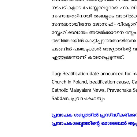
മഷിയാല്‍ അടിവരയിട്ടിരിക്കുന്ന ഒരു
നടപടികളുടെ പോസ്റ്റുലേറ്ററായ ഫാ. വിറ്
സഹായത്തിനായി തങ്ങളുടെ വാതില്‍ക്കല
സന്നദ്ധരായിരുന്നു ജോസഫ്- വിക്ടോറിയ
സ്നേഹിക്കുവാനും അയല്‍ക്കാരനെ സ്നേഹി
അടിത്തറയില്‍ കെട്ടിപ്പടുത്തതായിരുന്നു ഉല്‍
ചടങ്ങില്‍ പങ്കെടുക്കാന്‍ രാജ്യത്തിന്റെ
എത്തുമെന്നാണ് കരുതപ്പെടുന്നത്.
Tag: Beatification date announced for m
Church in Poland, beatification cause, C
Catholic Malayalam News, Pravachaka S
Sabdam, പ്രവാചകശബ്ദം
പ്രവാചക ശബ്ദത്തിൽ പ്രസിദ്ധീകരിക്
പ്രവാചകശബ്ദത്തിന്റെ മൊബൈൽ ആപ്പിലൂടെ