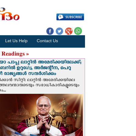
Let Us Help
Contact Us
 Readings »
 പാപ്പ ലാറ്റിൻ അമേരിക്കയിലേക്ക്;
റില്‍ ഉറുഗ്വേ, അർജന്റീന, പെറു
 രാജ്യങ്ങള്‍ സന്ദര്‍ശിക്കും
ക്കാന്‍ സിറ്റി: ലാറ്റിന്‍ അമേരിക്കയിലെ
്രത്തലവന്മാരുടെയും സഭാധികാരികളുടെയും
...