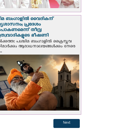
ചിമ ബംഗാളിൽ വൈദികന്
്യശാസനം; പ്രദേശം
ടുപോകണമെന്ന് തീവ്ര
ദുത്വവാദികളുടെ ഭീഷണി
‍ക്കത്ത: പശ്ചിമ ബംഗാളിൽ ക്രൈസ്തവ
ണറിമാർക്കും ആരാധനാലയങ്ങൾക്കും നേരെ
..
Next