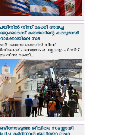
െയിനില്‍ നിന്ന് മടക്കി അയച്ച
യേറ്റക്കാര്‍ക്ക് കരുതലിന്റെ കരവുമായി
ോക്കോയിലെ സഭ
്ത്: മൊറോക്കോയിൽ നിന്ന്
യിനിലേക്ക് പലായനം ചെയ്യുകയും പിന്നീട്
 നിന്നു മടക്കി...
റാണ്ടിനോടടുത്ത ജീവിതം സഭയ്ക്കായി