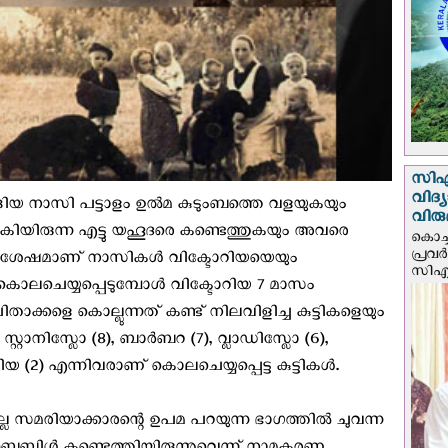
സി‌
വിദ്
ങ്ങിയ നാസി പട്ടാളം ഉല്‍മ കുടുംബത്തെ വളയുകയും
വിരു
ിയിരുന്ന എട്ടു യഹൂദരെ കണ്ടെത്തുകയും അവരെ
കൊച്ച
പ്രവ
നു ശേഷമാണ് നാസികള്‍ വിക്ടോറിയയെയും
സിഎം
ൊലചെയ്യപ്പെടുമ്പോള്‍ വിക്ടോറിയ 7 മാസം
താക്കളെ കൊല്ലുന്നത് കണ്ട് നിലവിളിച്ച കുട്ടികളെയും
റ്റാനിസ്ലോ (8), ബാര്‍ബറ (7), വ്ലാഡിസ്ലോ (6),
യ (2) എന്നിവരാണ് കൊലചെയ്യപ്പെട്ട കുട്ടികള്‍.
ം നല്ല സമരിയാക്കാരന്റെ ഉപമ പറയുന്ന ഭാഗത്തില്‍ ചുവന്ന