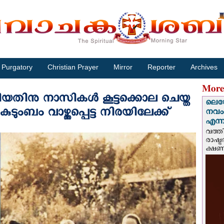
Purgatory
Christian Prayer
Mirror
Reporter
Archives
More
ിയതിനു നാസികള്‍ കൂട്ടക്കൊല ചെയ്ത
ലെയോ
 കുടുംബം വാഴ്ത്തപ്പെട്ട നിരയിലേക്ക്
നവംബ
എന്നീ
വത്തി
രാഷ്ട
ക്ഷണം