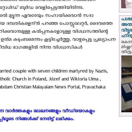
 ബൈബിള്‍ കണ്ടെത്തിയിരുന്നുവെന്ന് നാമകരണ
റോള്‍ഡ് ബുര്‍ഡ വെളിപ്പെടുത്തിയിരിന്നു.
്‍ മുട്ടുന്ന ഏവരേയും സഹായിക്കുവാന്‍ സദാ
പശ്
 ദമ്പതികളെന്ന്‍ പറഞ്ഞ പോസ്റ്റുലേറ്റര്‍, ദൈവത്തെ
അന്ത
വിട്
ക്കുവാനുമുള്ള കല്‍പ്പനകളോടുള്ള വിശ്വാസത്തിന്റെ
ഹിന്
മ കുടുംബമെന്നും കൂട്ടിച്ചേര്‍ത്തു. വാഴ്ത്തപ്പെട്ട പ്രഖ്യാപന
കൊല്
മിഷ്
 വിവിധ ഭാഗങ്ങളില്‍ നിന്നു വിശ്വാസികള്‍
തീവ്ര.
arried couple with seven children martyred by Nazis,
atholic Church in Poland, Józef and Wiktoria Ulma ,
abdam Christian Malayalam News Portal, Pravachaka
കുന്ന വാർത്തകളും ലേഖനങ്ങളും വീഡിയോകളും
 നിങ്ങൾക്ക് നേരിട്ട് ലഭിക്കും. ‍