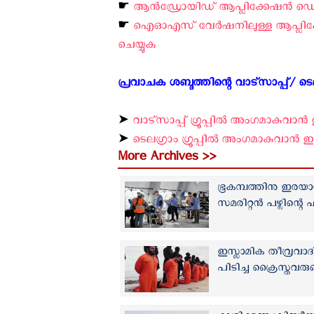
☛
ആന്‍ഡ്രോയിഡ് ആപ്ലിക്കേഷന്‍ ഡൌണ്
☛
ഐ‌ഓ‌എസ് വേര്‍ഷനിലുള്ള ആപ്ലിക്ക
ചെയ്യുക ‍
പ്രവാചക ശബ്ദത്തിന്റെ വാട്സാപ്പ്/ ടെലഗ
➤
വാട്സാപ്പ് ഗ്രൂപ്പിൽ അംഗമാകുവാൻ ഇ
➤
ടെലഗ്രാം ഗ്രൂപ്പിൽ അംഗമാകുവാൻ ഇവി
More Archives >>
ഭൂകമ്പത്തിനു ഇരയായ
സമരിറ്റന്‍ പഴ്സിന്റെ
ഇസ്ലാമിക തീവ്രവാദി
പിടിച്ച ക്രൈസ്തവരു