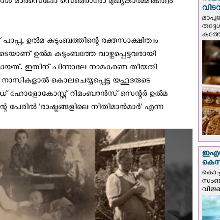
സമർപ
ള്‍ മാര്‍സെലോ സെമെരാരോ മുഖ്യകാര്‍മ്മികത്വം
വിടവ
മാപു
തദ്ദ
കത്ത
ാപ്പ, ഉല്‍മ കുടുംബത്തിന്റെ രക്തസാക്ഷിത്വം
െയാണ് ഉല്‍മ കുടുംബത്തേ വാഴ്ത്തപ്പെട്ടവരായി
ുമാനമായത്. ഇതിന് പിന്നാലേ നാമകരണ തീയതി
നു. നാസികളാല്‍ കൊലചെയ്യപ്പെട്ട യഹൂദരുടെ
വേള്‍ഡ് ഹോളോകോസ്റ്റ് റിമംബറന്‍സ് സെന്റര്‍ ഉല്‍മ
പേരില്‍ 'രാഷ്ട്രങ്ങളിലെ നീതിമാന്‍മാര്‍' എന്ന
ഇഎസ്
കെ‌സ
കൊച്
സംബന്
വിജ്ഞ