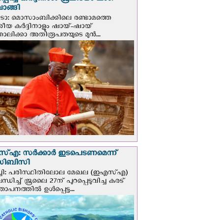
്പിച്ച കർദ്ദിനാൾ ജൂലിയോ ലംഗ
ാങ്ങി
ടോ: മൊസാംബിക്കിലെ രണ്ടാമത്തെ
േശീയ കർദ്ദിനാളും ഷായ്-ഷായ്
ോലിക്കാ അതിരൂപതയുടെ മുന്‍...
എ: സര്‍ക്കാര്‍ ഇടപെടണമെന്ന്
ി‌ബി‌സി
ചി: പരിസ്ഥിതിലോല മേഖല (ഇഎസ്എ)
ധിച്ച് ജൂലൈ 27ന് പുറപ്പെടുവിച്ച കരട്
ാപനത്തിൽ ഉൾപ്പെട്ട...