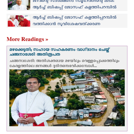
ജീവന്റെ സംരക്ഷണം സമൂഹത്തിന്റെ കടമ:
ആര്‍ച്ച് ബിഷപ്പ് ജോസഫ് കളത്തിപറമ്പിൽ
ആർച്ച് ബിഷപ്പ് ജോസഫ് കളത്തിപ്പറമ്പിൽ
വത്തിക്കാൻ സുവിശേഷവത്ക്കരണ
തിരുസംഘത്തിലേക്ക്
More Readings »
മഴക്കെടുതി; സഹായ സഹകരണം വാഗ്‌ദാനം ചെയ്ത്
ചങ്ങനാശേരി അതിരൂപത
ചങ്ങനാശേരി: അതിശക്തമായ മഴയിലും വെള്ളപ്പൊക്കത്തിലും
കേരളത്തിലെ ജനങ്ങൾ ദുരിതമനുഭവിക്കുമ്പോൾ...