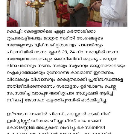
കൊച്ചി: കേരളത്തിലെ എല്ലാ കത്തോലിക്കാ
രൂപതകളിലെയും ജാഗ്രത സമിതി അംഗങ്ങളുടെ
സമ്മേളനവും ദ്വിദിന ശില്പശാലയും പാലാരിവട്ടം
പിഒസിയിൽ നടന്നു. ജൂൺ 23, 24 ദിവസങ്ങളിൽ നടന്ന
സമ്മേളനത്തോടൊപ്പം കെസിബിസി ഐക്യ - ജാഗ്രത
ദിനാചരണവും നടന്നു. സഭയും സമൂഹവും ജാഗ്രതയോടെയും
ഐക്യത്തോടെയും മുന്നേറേണ്ട കാലമാണ് ഇതെന്നും,
വിവേകവും വിശ്വാസവും കൈമുതലാക്കി പ്രതിബന്ധങ്ങളെ
അതിജീവിക്കണമെന്നും സമ്മേളനം ഉദ്‌ഘാടനം ചെയ്തു
സംസാരിച്ച വരാപ്പുഴ അതിരൂപത അധ്യക്ഷൻ ആർച്ച്
ബിഷപ്പ് ജോസഫ് കളത്തിപ്പറമ്പിൽ ഓർമ്മിപ്പിച്ചു.
ഉദ്‌ഘാടന ചടങ്ങിൽ പിഒസി, പാസ്റ്ററൽ ട്രെയിനിങ്
ഇൻസ്റ്റിറ്റ്യൂട്ട് ഡീൻ ഓഫ് സ്റ്റഡീസ്, ഫാ. ടോണി
കോഴിമണ്ണിൽ അധ്യക്ഷത വഹിച്ചു. കെസിബിസി