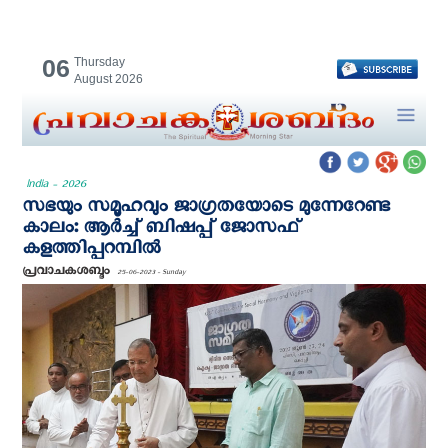
06
Thursday
August 2026
India - 2026
സഭയും സമൂഹവും ജാഗ്രതയോടെ മുന്നേറേണ്ട
കാലം: ആർച്ച് ബിഷപ്പ് ജോസഫ്
കളത്തിപ്പറമ്പിൽ
പ്രവാചകശബ്ദം
25-06-2023 - Sunday