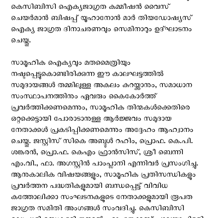
കെസിബിസി ഐക്യജാഗ്രത കമ്മീഷൻ വൈസ്
ചെയർമാൻ ബിഷപ്പ് യൂഹാനോൻ മാർ തിയഡോഷ്യസ്
ഐക്യ ജാഗ്രത ദിനാചരണവും സെമിനാറും ഉദ്‌ഘാടനം
ചെയ്തു.
സാമൂഹിക ഐക്യവും മതമൈത്രിയും
നഷ്ടപ്പെട്ടുകൊണ്ടിരിക്കുന്ന ഈ കാലഘട്ടത്തിൽ
സമുദായങ്ങൾ തമ്മിലുള്ള അകലം കുറയ്ക്കാനും, സമാധാന
സംസ്ഥാപനത്തിനും ഏവരും കൈകോർത്ത്
പ്രവർത്തിക്കണമെന്നും, സാമൂഹിക തിന്മകൾക്കെതിരെ
ഒറ്റക്കെട്ടായി പോരാടാനുള്ള ആർജ്ജവം സമുദായ
നേതാക്കൾ പ്രകടിപ്പിക്കണമെന്നും അദ്ദേഹം ആഹ്വാനം
ചെയ്തു. ജസ്റ്റിസ് സികെ അബ്ദുൾ റഹിം, പ്രൊഫ. കെ.പി.
ശങ്കരൻ, പ്രൊ.ഫ. കെഎം ഫ്രാൻസിസ്, ശ്രീ ബെന്നി
എം.വി., ഫാ. അഗസ്റ്റിൻ പാംപ്ലാനി എന്നിവർ പ്രസംഗിച്ചു.
ആനുകാലിക വിഷയങ്ങളും, സാമൂഹിക പ്രതിസന്ധികളും
പ്രവർത്തന പദ്ധതികളുമായി ബന്ധപ്പെട്ട് വിവിധ
കത്തോലിക്കാ സംഘടനകളുടെ നേതാക്കളുമായി രൂപത
ജാഗ്രത സമിതി അംഗങ്ങൾ സംവദിച്ചു. കെസിബിസി