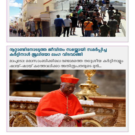
നൂറ്റാണ്ടിനോടടുത്ത ജീവിതം സഭയ്ക്കായി സമർപ്പിച്ച
കർദ്ദിനാൾ ജൂലിയോ ലംഗ വിടവാങ്ങി
മാപുടോ: മൊസാംബിക്കിലെ രണ്ടാമത്തെ തദ്ദേശീയ കർദ്ദിനാളും
ഷായ്-ഷായ് കത്തോലിക്കാ അതിരൂപതയുടെ മുന്‍...