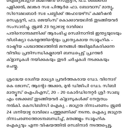
ഐക്യജാഗ്രത കമ്മീഷൻ സെക്രട്ടറി, ഫാ. മൈക്കിൾ
പുളിക്കൽ, മലങ്കര സഭ പിആർഒ ഫാ. ബോവാസ് മാത്യു,
സിറോമലബാർ സഭ പബ്ലിക്ക് അഫയേഴ്‌സ് കമ്മീഷൻ
സെക്രട്ടറി, ഫാ. ജെയിംസ് കൊക്കാവയലിൽ തുടങ്ങിയവർ
സംസാരിച്ചു. ജൂൺ 23 വ്യാഴാഴ്ച രാവിലെ
പതിനൊന്നുമണിക്ക് ആരംഭിച്ച സെമിനാറിൽ ഇന്ത്യയുടേയും
വിശിഷ്യാ കേരളത്തിന്റെയും പ്രത്യേകമായ സാമൂഹിക -
രാഷ്ട്രീയ പശ്ചാത്തലത്തിൽ ജനങ്ങൾ അഭിമുഖീകരിക്കുന്ന
വിവിധ പ്രതിസന്ധികളുമായി ബന്ധപ്പെട്ട് പ്രഗത്ഭർ
ക്‌ളാസുകൾ നയിക്കുകയും തുടർ ചർച്ചകൾ നടക്കുകയും
ചെയ്തു.
ശ്രദ്ധേയ ദേശീയ മാധ്യമ പ്രവർത്തകരായ ഡോ. വിനോദ്
കെ ജോസ്, ആന്റോ അക്കര, മുൻ ഡിജിപി ഡോ. സിബി
മാത്യൂസ് ഐപിഎസ്, 20 - 20 കോർഡിനേറ്റർ ശ്രീ സാബു
എം ജേക്കബ് തുടങ്ങിയവർ ക്‌ളാസുകൾക്ക് നേതൃത്വം
നൽകി. കെസിബിസി ഐക്യ - ജാഗ്രത ദിനാചരണം ജൂൺ
24 ശനിയാഴ്ച രാവിലെ പത്തുമണിക്ക് നടന്നു. ഐക്യ ജാഗ്രത
ദിനാചരണത്തോടനുബന്ധിച്ച്, മതങ്ങളും സാമൂഹിക
ഐക്യവും എന്ന വിഷയത്തിൽ സെമിനാർ നടത്തപ്പെട്ടു.