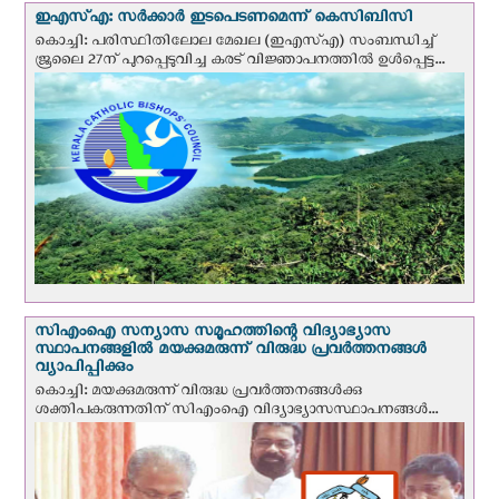
ഇഎസ്എ: സര്‍ക്കാര്‍ ഇടപെടണമെന്ന് കെ‌സി‌ബി‌സി
കൊച്ചി: പരിസ്ഥിതിലോല മേഖല (ഇഎസ്എ) സംബന്ധിച്ച്
ജൂലൈ 27ന് പുറപ്പെടുവിച്ച കരട് വിജ്ഞാപനത്തിൽ ഉൾപ്പെട്ട...
സി‌എം‌ഐ സന്യാസ സമൂഹത്തിന്റെ വിദ്യാഭ്യാസ
സ്ഥാപനങ്ങളില്‍ മയക്കുമരുന്ന് വിരുദ്ധ പ്രവർത്തനങ്ങൾ
വ്യാപിപ്പിക്കും
കൊച്ചി: മയക്കുമരുന്ന് വിരുദ്ധ പ്രവർത്തനങ്ങൾക്കു
ശക്തിപകരുന്നതിന് സിഎംഐ വിദ്യാഭ്യാസസ്ഥാപനങ്ങൾ...