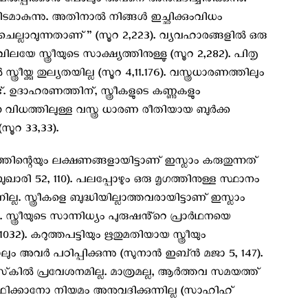
ൽപ്പിക്കാൻ പോലും അവനെ അനുവദിച്ചിരിക്കുന്നു.
യിടമാകുന്നു. അതിനാൽ നിങ്ങൾ ഇച്ഛിക്കുംവിധം
 ചെല്ലാവുന്നതാണ്” (സൂറ 2,223). വ്യവഹാരങ്ങളിൽ ഒരു
യേ സ്ത്രീയുടെ സാക്ഷ്യത്തിനുള്ളു (സൂറ 2,282). പിതൃ
രീയ്ക്കു തുല്യതയില്ല (സൂറ 4,11.176). വസ്ത്രധാരണത്തിലും
്ട്. ഉദാഹരണത്തിന്, സ്ത്രീകളുടെ കണ്ണുകളും
ന വിധത്തിലുള്ള വസ്ത്ര ധാരണ രീതിയായ ബുർക്ക
ൂറ 33,33).
നത്തിന്റെയും ലക്ഷണങ്ങളായിട്ടാണ് ഇസ്ലാം കരുതുന്നത്
ഖാരി 52, 110). പലപ്പോഴും ഒരു മൃഗത്തിനുള്ള സ്ഥാനം
ില്ല. സ്ത്രീകളെ ബുദ്ധിയില്ലാത്തവരായിട്ടാണ് ഇസ്ലാം
 സ്ത്രീയുടെ സാന്നിധ്യം പുരുഷൻ്റെ പ്രാർഥനയെ
032). കറുത്തപട്ടിയും ഋതുമതിയായ സ്ത്രീയും
ോലും അവർ പഠിപ്പിക്കുന്നു (സുനാൻ ഇബ്ൻ മജാ 5, 147).
‌കിൽ പ്രവേശനമില്ല. മാത്രമല്ല, ആർത്തവ സമയത്ത്
ത്ഥിക്കാനോ നിയമം അനുവദിക്കുന്നില്ല (സാഹിഹ്