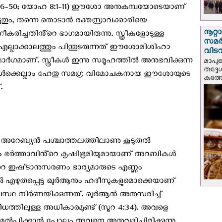
ാ 7:36-50; യോഹ 8:1-11) ഈശോ അനുകമ്പയോടെയാണ്
തും, തന്നെ തൊടാൻ രക്തസ്രാവക്കാരിയെ
നൂറ്
ീകരിച്ചതിൻ്റെ ഭാഗമായിരുന്നു. സ്ത്രീകളോടുള്ള
സമർപ
ലാക്കാലത്തും പിന്തുടരുന്നത് ഈശോമിശിഹാ
വിടവ
ന മാർഗമാണ്. സ്ത്രീകൾ ഇന്നു സമൂഹത്തിൽ അനുഭവിക്കുന്ന
മാപു
തദ്ദ
്യങ്ങൾക്കെല്ലാം ഹേതു സമഗ്ര വിമോചകനായ ഈശോയുടെ
കത്ത
.
്ഥ അറേബ്യൻ പശ്ചാത്തലത്തിലാണു കൂടുതൽ
്തും ഭർത്താവിൻ്റെ കൃഷിഭൂമിയുമായാണ് അറബികൾ
ൻ്റെ ഇഷ്‌ടാനുസരണം ഭാര്യമാരുടെ എണ്ണം
തിൽ എഴുതപ്പെട്ട ഖുർആനും ഹദീസുകളുമൊക്കെയാണ്
അവസ്ഥ നിർണയിക്കുന്നത്. ഖുർആൻ അനുസരിച്ച്
ാവിധത്തിലുള്ള അധികാരമുണ്ട് (സൂറ 4:34). അവളെ