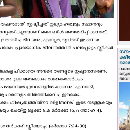
ുഷനുമായി സൃഷ്ടിച്ചത് തുല്യമഹത്വവും സ്ഥാനവും
ാവ്യക്തികളായാണ് ബൈബിൾ അവതരിപ്പിക്കുന്നത്.
ത്തിച്ച മിറിയാം, എസ്തേർ, യൂദിത്ത് തുടങ്ങിയ
. പക്ഷേ, പ്രായോഗിക ജീവിതത്തിൽ പലപ്പോഴും സ്ത്രീകൾ
സ്‌പ
കുടി
മൊറ
റാബത
തും വിലകല്പ്പിക്കാതെ അവരെ തങ്ങളുടെ ഇഷ്ടാനുസരണം
സ്പെ
അവിടെ
്കാനു മുള്ള അവകാശം രാജാക്കന്മാർക്കും
ായി പഴയനിയമ ഗ്രന്ഥങ്ങളിൽ കാണാം. എന്നാൽ,
ചാരങ്ങളും തിരുത്തിക്കുറിച്ച ഈശോ,
ീകൾക്കും ശിഷ്യത്വത്തിൻ്റെ വിളിനല്‌കി കൂടെ നടത്തുകയും
ചെയ്‌തു (ലൂക്കാ 8,2; മർക്കോ 16,7; യോഹ 4).
ാൻകാരി സ്ത്രീയോടും (മർക്കോ 7:24-30)