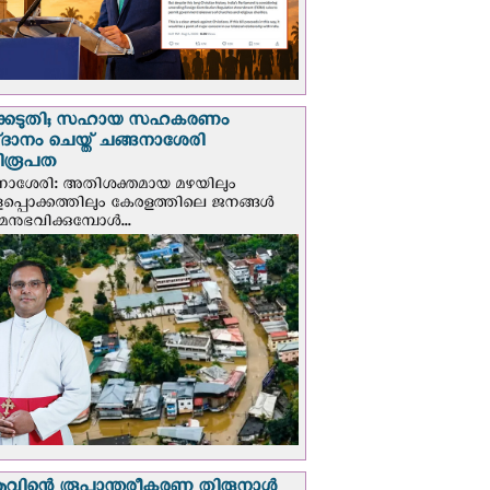
്കെടുതി; സഹായ സഹകരണം
‌ദാനം ചെയ്ത് ചങ്ങനാശേരി
ിരൂപത
നാശേരി: അതിശക്തമായ മഴയിലും
ളപ്പൊക്കത്തിലും കേരളത്തിലെ ജനങ്ങൾ
മനുഭവിക്കുമ്പോൾ...