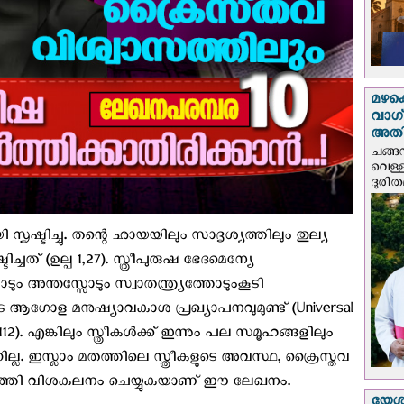
മഴക
വാഗ്
അത
ചങ്ങ
വെള്
ദുരിത
സൃഷ്ടിച്ചു. തന്റെ ഛായയിലും സാദൃശ്യത്തിലും തുല്യ
്ചത് (ഉല്പ 1,27). സ്ത്രീപുരുഷ ഭേദമെന്യേ
ം അന്തസ്സോടും സ്വാതന്ത്ര്യത്തോടുംകൂടി
െ ആഗോള മനുഷ്യാവകാശ പ്രഖ്യാപനവുമുണ്ട് (Universal
. 112). എങ്കിലും സ്ത്രീകൾക്ക് ഇന്നും പല സമൂഹങ്ങളിലും
നില്ല. ഇസ്ലാം മതത്തിലെ സ്ത്രീകളുടെ അവസ്ഥ, ക്രൈസ്തവ
െടുത്തി വിശകലനം ചെയ്യുകയാണ് ഈ ലേഖനം.