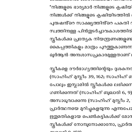
ശിക്ഷിക്കാനും ശാരീരികമായി പീഡനമേ
"നിങ്ങളുടെ ഭാര്യമാർ നിങ്ങളുടെ കൃഷി
നിങ്ങൾക്ക് നിങ്ങളുടെ കൃഷിയിടത്തിൽ
പുരുഷൻ്റെ സാക്ഷ്യത്തിൻ്റെ പകുതി വില
സ്വത്തിനുള്ള പിൻതുടർച്ചാവകാശത്തിൽ സ്ത്
സ്ത്രീകൾക്കു പ്രത്യേക നിയന്ത്രണങ്ങളുണ
കൈപ്പത്തികളും മാത്രം പുറത്തുകാണുന്
ഖുർആൻ അനുശാസപ്രകാരമുള്ളതാണ് (സ
സ്ത്രീകളെ ദൗർഭാഗ്യത്തിന്റെയും ദുശകു
(സാഹിഹ് മുസ്ലീം 39, 162; സാഹിഹ് ബു
പോലും ഇസ്ലാമിൽ സ്ത്രീകൾക്കു ലഭിക്കുന്ന
ഗണിക്കുന്നത് (സാഹിഹ് ബുഖാരി 6, 9).
അസാധുവാക്കുന്നു (സാഹിഹ് മുസ്ലീം 2, 1
പ്രാർത്ഥനയെ മുറിച്ചുകളയുന്നു എന്നുപ
ഋതുമതികളായ പെൺകുട്ടികൾക്ക് മോസ്
സ്ത്രീകൾക്ക് നോമ്പുനോക്കാനോ, പ്രാർ