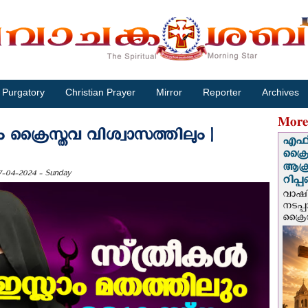
Purgatory
Christian Prayer
Mirror
Reporter
Archives
More
ലും ക്രൈസ്തവ വിശ്വാസത്തിലും |
എഫ്‌
ക്രൈ
ആക്
7-04-2024 - Sunday
റിപ്
വാഷിം
നടപ്
ക്രൈ