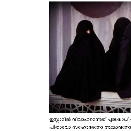
ഇസ്ലാമിൽ വിവാഹമെന്നത് പുരുഷാധിപ
പിതാവോ സഹോദരനോ അമ്മാവനോ വരനുമായ