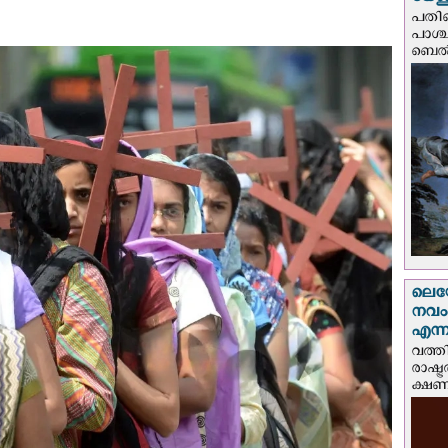
യേശു
പതിന
പാശ്
ബെല്‍
ലെയോ
നവംബ
എന്നീ
വത്തി
രാഷ്ട
ക്ഷണം