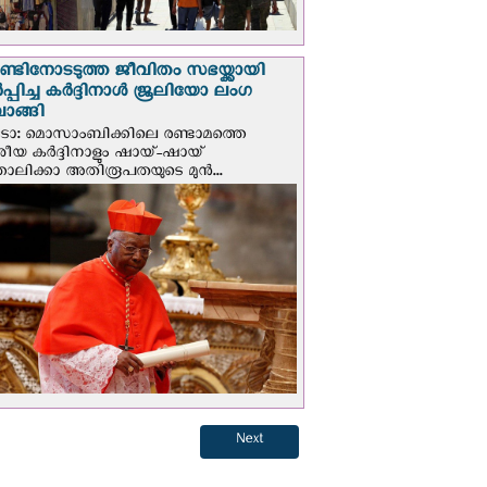
റാണ്ടിനോടടുത്ത ജീവിതം സഭയ്ക്കായി
്പിച്ച കർദ്ദിനാൾ ജൂലിയോ ലംഗ
ാങ്ങി
ടോ: മൊസാംബിക്കിലെ രണ്ടാമത്തെ
േശീയ കർദ്ദിനാളും ഷായ്-ഷായ്
ോലിക്കാ അതിരൂപതയുടെ മുന്‍...
Next