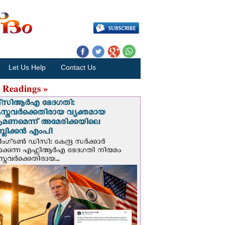
Let Us Help
Contact Us
 Readings »
സി‌ആര്‍‌എ ഭേദഗതി:
സ്തവർക്കെതിരായ വ്യക്തമായ
രമണമെന്ന് അമേരിക്കയിലെ
പബ്ലിക്കൻ എംപി
ഗ്ടണ്‍ ഡി‌സി: കേന്ദ്ര സർക്കാർ
പാക്കുന്ന എഫ്സിആർഎ ഭേദഗതി നിയമം
സ്തവർക്കെതിരായ...