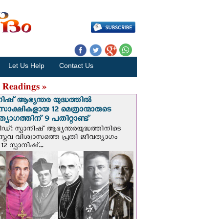
Let Us Help
Contact Us
 Readings »
നിഷ് ആഭ്യന്തര യുദ്ധത്തില്‍
സാക്ഷികളായ 12 മെത്രാന്മാരുടെ
്യാഗത്തിന് 9 പതിറ്റാണ്ട്
ിഡ്: സ്പാനിഷ് ആഭ്യന്തരയുദ്ധത്തിനിടെ
സ്തവ വിശ്വാസത്തെ പ്രതി ജീവത്യാഗം
 12 സ്പാനിഷ്...