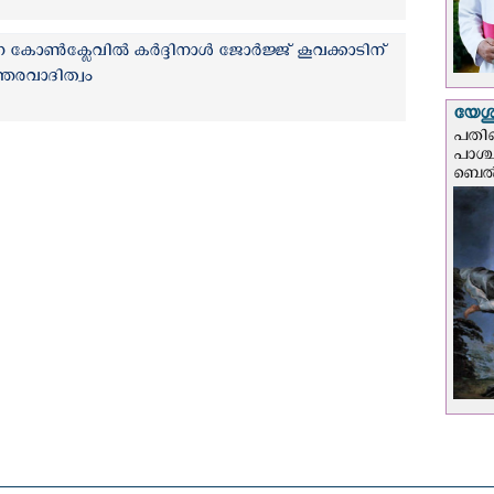
 കോൺക്ലേവില്‍ കര്‍ദ്ദിനാള്‍ ജോര്‍ജ്ജ് കൂവക്കാടിന്
്തരവാദിത്വം
യേശു
പതിന
പാശ്
ബെല്‍