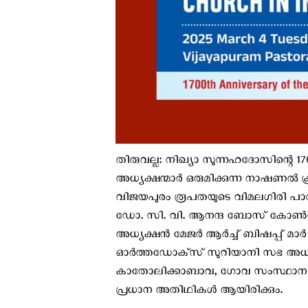
തിരുവല്ല: നിഖ്യാ സുന്നഹദോസിന്റെ 1
അധ്യക്ഷന്മാർ ഒരുമിക്കുന്ന നാഷണൽ 
വിജയപുരം രൂപതയുടെ വിമലഗിരി പാസ്
ഡോ. സി. വി. ആനന്ദ ബോസ് കോൺക്ല
അധ്യക്ഷൻ മേജർ ആർച്ച് ബിഷപ്പ് മാർ 
ഓർത്തഡോക്‌സ് സുറിയാനി സഭ അധ്
കാതോലിക്കാബാവ, ഗോവ സംസ്ഥാന വ
പ്രധാന അതിഥികൾ ആയിരിക്കും.