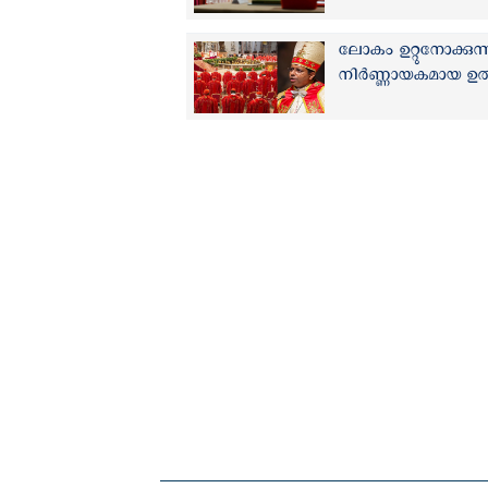
ലോകം ഉറ്റുനോക്കുന്ന
നിര്‍ണ്ണായകമായ ഉത