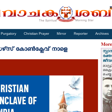
Purgatory
Christian Prayer
Mirror
Reporter
Archives
More
ഡേഴ്‌സ് കോൺക്ലേവ് നാളെ
സ്പാ
രക്ത
ജീവത
മാഡ്ര
ക്രൈ
ചെയ്ത