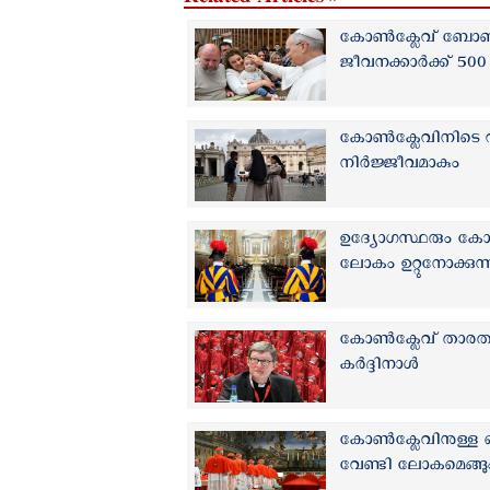
കോൺക്ലേവ് ബോണസ് 
ജീവനക്കാര്‍ക്ക് 5
കോൺക്ലേവിനിടെ വ
നിർജ്ജീവമാകും
ഉദ്യോഗസ്ഥരും കോൺ
ലോകം ഉറ്റുനോക്കുന്
കോൺക്ലേവ് താരതമ്യേ
കര്‍ദ്ദിനാള്‍
കോൺക്ലേവിനുള്ള ഒരു
വേണ്ടി ലോകമെങ്ങും 