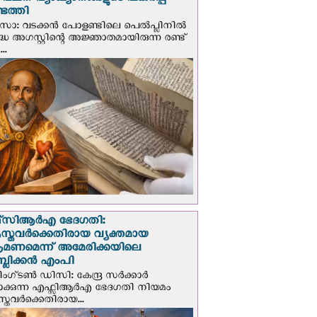
് വചന വ്യാഖ്യാനങ്ങളുടെ പകര്‍പ്പ്
െത്തി
‍സോ: വടക്കൻ പോളണ്ടിലെ പെൽപ്ലിനില്‍
്ധ അഗസ്റ്റിന്റെ അജ്ഞാതമായിരുന്ന രണ്ട്
..
സി‌ആര്‍‌എ ഭേദഗതി:
സ്തവർക്കെതിരായ വ്യക്തമായ
രമണമെന്ന് അമേരിക്കയിലെ
പബ്ലിക്കൻ എംപി
ഗ്ടണ്‍ ഡി‌സി: കേന്ദ്ര സർക്കാർ
പാക്കുന്ന എഫ്സിആർഎ ഭേദഗതി നിയമം
സ്തവർക്കെതിരായ...