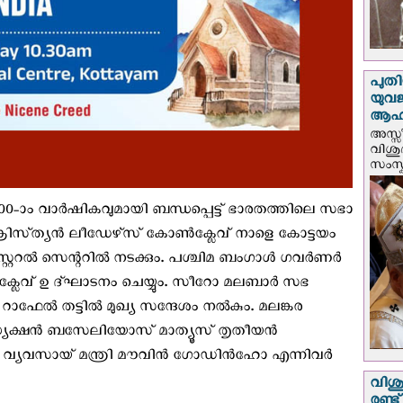
പുതി
യുവ
ആഹ്
അസ്സീ
വിശു
സംസ്ക
700-ാം വാർഷികവുമായി ബന്ധപ്പെട്ട് ഭാരതത്തിലെ സഭാ
ക്രിസ്‌ത്യൻ ലീഡേഴ്‌സ് കോൺക്ലേവ് നാളെ കോട്ടയം
റ്ററൽ സെന്ററിൽ നടക്കും. പശ്ചിമ ബംഗാൾ ഗവർണർ
േവ് ഉ ദ്ഘാടനം ചെയ്യും. സീറോ മലബാർ സഭ
റാഫേൽ തട്ടിൽ മുഖ്യ സന്ദേശം നൽകും. മലങ്കര
യക്ഷൻ ബസേലിയോസ് മാത്യൂസ് തൃതീയൻ
്യവസായ് മന്ത്രി മൗവിൻ ഗോഡിൻഹോ എന്നിവർ
വിശു