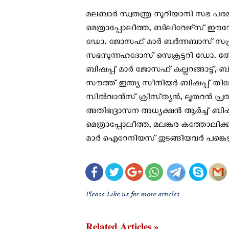
മലബാർ സ്വതന്ത്ര സുറിയാനി സഭ പ
മെത്രാപ്പോലീത്ത, ബിലീവേഴ്‌സ് ഈ
ഡോ. ജോസഫ് മാർ ബർന്നബാസ് സഫ്ര
സഭസുന്നഹദോസ് സെക്രട്ടറി ഡോ. തോ
ബിഷപ്പ് മാർ ജോസഫ് കല്ലറങ്ങാട്ട്, 
സൗത്ത് ഇന്ത്യ സീനിയർ ബിഷപ്പ് തിമോ
സിൽവാൻസ് ക്രിസ്‌ത്യൻ, ലൂതറൻ പ്രതി
അതിഭദ്രാസന അധ്യക്ഷൻ ആർച്ച് ബിഷ
മെത്രാപ്പോലീത്ത, മലങ്കര കത്തോലി
മാർ ഐറേനിയസ് തുടങ്ങിയവർ പങ്കെടുക
Please Like us for more articles
Related Articles »