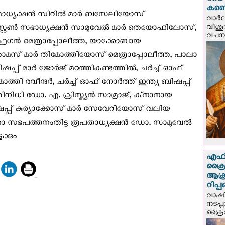
രണ്ട
കണ്ട
രമാധ്യക്ഷൻ സിറിൽ മാർ ബസേലിയോസ്
വാര്
വിശുദ
സ്റ്റേൺ സഭാധ്യക്ഷൻ സാമുവേൽ മാർ തെയോഫിലോസ്,
വചന.
ഗൻ മെത്രാപ്പോലീത്ത, യാക്കോബായ
മസ് മാർ തിമോത്തിയോസ് മെത്രാപ്പോലീത്ത, പാലാ
ബിഷപ്പ് മാർ ജോർജ് മഠത്തികണ്ടത്തിൽ, ചർച്ച് ഓഫ്
ത്തി രവീന്ദർ, ചർച്ച് ഓഫ് നോർത്ത് ഇന്ത്യ ബിഷപ്പ്
നിധി ഡോ. എ. ക്രിസ്ത്യൻ സാമ്രാജ്, ക്‌നാനായ
പ്പ് കുര്യാക്കോസ് മാർ സേവേറിയോസ് വലിയ
ക്കാ സഭപത്തനംതിട്ട രൂപതാധ്യക്ഷൻ ഡോ. സാമുവേൽ
്കും
എഫ്‌
ക്രൈ
ആക്
റിപ്
വാഷിം
നടപ്
ക്രൈ