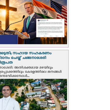
്കെടുതി; സഹായ സഹകരണം
‌ദാനം ചെയ്ത് ചങ്ങനാശേരി
ിരൂപത
നാശേരി: അതിശക്തമായ മഴയിലും
ളപ്പൊക്കത്തിലും കേരളത്തിലെ ജനങ്ങൾ
മനുഭവിക്കുമ്പോൾ...