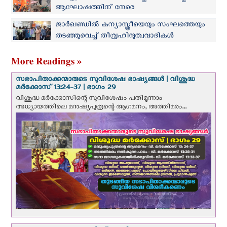
ആഘോഷത്തിന് നേരെ
തീവ്രഹിന്ദുത്വവാദികളുടെ ആക്രമണം
ജാർഖണ്ഡില്‍ കന്യാസ്ത്രീയെയും സംഘത്തെയും
തടഞ്ഞുവെച്ച് തീവ്രഹിന്ദുത്വവാദികള്‍
More Readings »
സഭാപിതാക്കന്മാരുടെ സുവിശേഷ ഭാഷ്യങ്ങള്‍ | വിശുദ്ധ
മര്‍ക്കോസ് 13:24-37 | ഭാഗം 29
വിശുദ്ധ മര്‍ക്കോസിന്റെ സുവിശേഷം പതിമൂന്നാം
അധ്യായത്തിലെ മനുഷ്യപുത്രന്റെ ആഗമനം, അത്തിമരം...