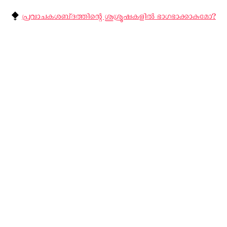
⧪
പ്രവാചകശബ്‌ദത്തിന്റെ ശുശ്രൂഷകളില്‍ ഭാഗഭാക്കാകുമോ?