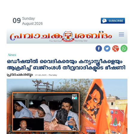
09
Sunday
August 2026
News
ഒഡീഷയില്‍ വൈദികരെയും കന്യാസ്ത്രീകളെയും
ആക്രമിച്ച് ബജ്‌റംഗ്ദൾ തീവ്രവാദികളുടെ ഭീഷണി
പ്രവാചകശബ്ദം
07-08-2025 - Thursday