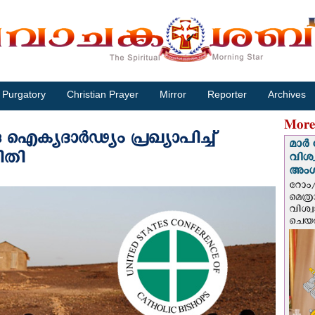
Purgatory
Christian Prayer
Mirror
Reporter
Archives
More
ു ഐക്യദാര്‍ഢ്യം പ്രഖ്യാപിച്ച്
മാർ 
ിതി
വിശ
അം
റോം/
മെത്
വിശ്
ചെയർ