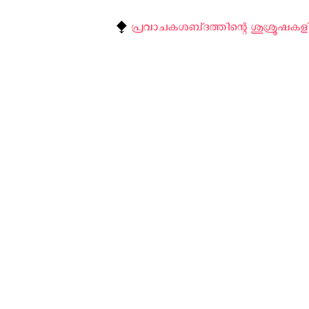
⧪
പ്രവാചകശബ്‌ദത്തിന്റെ ശുശ്രൂഷകളി