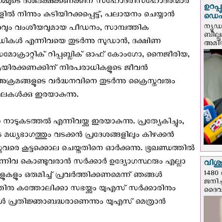
 നമ്മുടെ ദശലക്ഷക്കണക്കിന് സഹോദരീസഹോദരന്മാർ
ഉറപ്
 നിന്നും കുടിയിറക്കപ്പെട്ട്, പലായനം ചെയ്യാൻ
ഡെപ്യ
ന്യൂ
ും വംശീയവുമായ പീഡനം, സാമ്പത്തിക
ബില്ലു
ന്ധികൾ എന്നിവയെ തുടര്‍ന്നു സുഡാൻ, ദക്ഷിണ
അമിത്
ക്രാറ്റിക് റിപ്പബ്ലിക് ഓഫ് കോംഗോ, നൈജീരിയ,
ിരക്കണക്കിന് നിരപരാധികളുടെ ജീവൻ
അക്രമങ്ങളുടെ വർദ്ധനവിനെ തുടര്‍ന്നു ക്രൈസ്തവരും
്കൊലകൾക്കു ഇരയാകുന്നു.
ുകടത്തൽ എന്നിവയ്ക്കു ഇരയാകുന്നു. പ്രത്യേകിച്ചും,
്യഭാഗത്തും വടക്കൻ പ്രദേശങ്ങളിലും കിഴക്കൻ
രെ കൂട്ടക്കൊല ചെയ്തതിനെ ഓർക്കുന്നു. ഭൂഖണ്ഡത്തിൽ
്നിവ കൊണ്ടുവരാൻ സർക്കാർ ഉദ്യോഗസ്ഥരും എല്ലാ
വിശുദ
1480 
ളുകളും ഒരുമിച്ച് പ്രവർത്തിക്കണമെന്ന് ഞങ്ങൾ
ജനിച്
്നതിനു കത്തോലിക്കാ സഭയ്ക്കും യുഎസ് സർക്കാരിനും
ദൈവന
്‍ പ്രതിജ്ഞാബദ്ധരാണെന്നും യു‌എസ് മെത്രാന്‍