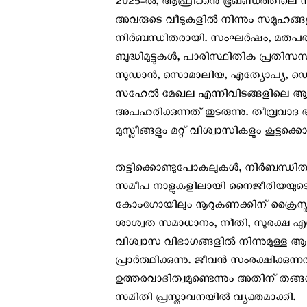
2025-ൽ, ആഫ്രിക്കൻ ഭൂഖണ്ഡത്തിലെ
അവരുടെ വീടുകളിൽ നിന്നും സമൂഹങ്ങളിൽ
നിർബന്ധിതരായി. സംഘർഷം, മതപരവ
ബുദ്ധിമുട്ടുകൾ, പാരിസ്ഥിതിക പ്രതിസ
സുഡാൻ, സൊമാലിയ, എത്യോപ്യ, ഡെമോ
സഹേൽ മേഖല എന്നിവിടങ്ങളിലെ ആയ
അപഹരിക്കുന്നത് തുടരുന്നു. തീവ്രവാദ 
മുസ്ലീങ്ങളും മറ്റ് വിശ്വാസികളും കൂട്ടക
തട്ടിക്കൊണ്ടുപോകലുകൾ, നിർബന്ധിത നാട
സമീപ നാളുകളിലായി നൈജീരിയയുടെ മധ
കോംഗോയിലും നൂറുകണക്കിന് ക്രൈസ്തവ
ശാശ്വത സമാധാനം, നീതി, സുരക്ഷ എന
വിശ്വാസ വിഭാഗങ്ങളില്‍ നിന്നുമുള്ള ആ
പ്രാർത്ഥിക്കുന്നു. ജീവൻ സംരക്ഷിക്കുന
ഉത്തരവാദിത്വമുണ്ടെന്നും അതിന് തങ്ങള
സമിതി പ്രസ്താവനയില്‍ വ്യക്തമാക്കി.