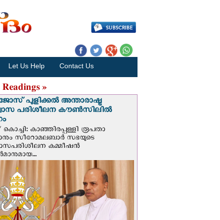
Let Us Help
Contact Us
 Readings »
ജോസ് പുളിക്കൽ അന്താരാഷ്ട്ര
്വാസ പരിശീലന കൗൺസിലിൽ
ഗം
 കൊച്ചി: കാഞ്ഞിരപ്പള്ളി രൂപതാ
രാനും സീറോമലബാർ സഭയുടെ
വാസപരിശീലന കമ്മീഷൻ
മാനുമായ...