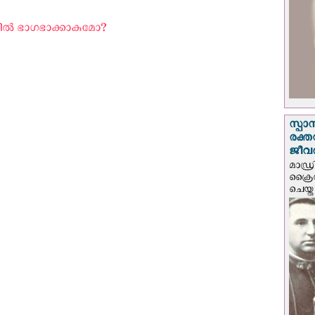
ല്‍ ഭാഗഭാക്കാകുമോ? ‍
സ്പാ
രക്ത
ജീവത
മാഡ്ര
ക്രൈ
ചെയ്ത