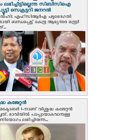
പും ലഭിച്ചിട്ടില്ലെന്നു സിബിസിഐ
ൂട്ടി സെക്രട്ടറി ജനറല്‍
ഡല്‍ഹി: എഫ്‌സിആര്‍എ ചട്ടഭേദഗതി
മായി ബന്ധപ്പെട്ട് കേന്ദ്ര ആഭ്യന്തര മന്ത്രി
...
്ധ കജേറ്റന്‍
ഒക്ടോബര്‍ 1-നാണ് വിശുദ്ധ കജേറ്റന്‍
ചത്. ഭാവിയില്‍ പാപ്പായാകുവാനുള്ള
ിയോഗം ലഭിച്ചിരുന്ന...