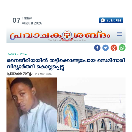
07
Friday
August 2026
News - 2026
നൈജീരിയയിൽ തട്ടിക്കൊണ്ടുപോയ സെമിനാരി
വിദ്യാര്‍ത്ഥി കൊല്ലപ്പെട്ടു
പ്രവാചകശബ്ദം
07-11-2025 - Friday