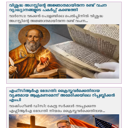
വിശുദ്ധ അഗസ്റ്റിന്റെ അജ്ഞാതമായിരുന്ന രണ്ട് വചന
വ്യാഖ്യാനങ്ങളുടെ പകര്‍പ്പ് കണ്ടെത്തി
വാര്‍സോ: വടക്കൻ പോളണ്ടിലെ പെൽപ്ലിനില്‍ വിശുദ്ധ
അഗസ്റ്റിന്റെ അജ്ഞാതമായിരുന്ന രണ്ട് വചന...
എഫ്‌സി‌ആര്‍‌എ ഭേദഗതി: ക്രൈസ്തവർക്കെതിരായ
വ്യക്തമായ ആക്രമണമെന്ന് അമേരിക്കയിലെ റിപ്പബ്ലിക്കൻ
എംപി
വാഷിംഗ്ടണ്‍ ഡി‌സി: കേന്ദ്ര സർക്കാർ നടപ്പാക്കുന്ന
എഫ്സിആർഎ ഭേദഗതി നിയമം ക്രൈസ്തവർക്കെതിരായ...