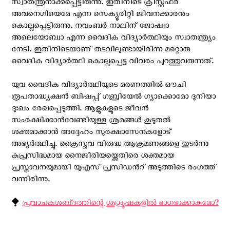
സ്വാതന്ത്രനാക്കപ്പെട്ടിരുന്നു. ഇതിനിടെ ക്രിസ്റ്റഫർ
അവനെഗിയെമേ എന്ന സെക്യൂരിറ്റി ജീവനക്കാരനും
കൊല്ലപ്പെട്ടിരുന്നു. നവംബർ നാലിന് ജോഷ്വാ
അലെയോബ്വാ എന്ന വൈദിക വിദ്യാര്‍ത്ഥിയും സ്വാതന്ത്ര്യം
നേടി. ഇതിനിടെയാണ് തടവിലുണ്ടായിരിന്ന മറ്റൊരു
വൈദിക വിദ്യാര്‍ത്ഥി കൊല്ലപ്പെട്ട വിവരം പുറത്തുവരുന്നത്.
യുവ വൈദിക വിദ്യാർത്ഥിയുടെ മരണത്തിൽ ഔചി
രൂപതാദ്ധ്യക്ഷൻ ബിഷപ്പ് ഗബ്രിയേൽ ഗ്യാക്കൊമോ ദുനിയാ
ദുഃഖം രേഖപ്പെടുത്തി. ആളുകളുടെ ജീവൻ
സംരക്ഷിക്കാൻവേണ്ടിയുള്ള ശ്രമങ്ങൾ കൂടുതൽ
ശക്തമാക്കാൻ അദ്ദേഹം സുരക്ഷാസേനകളോട്
അഭ്യർത്ഥിച്ചു. ക്രൈസ്തവ വിരുദ്ധ ആക്രമണങ്ങളെ തുടര്‍ന്നു
കുപ്രസിദ്ധമായ നൈജീരിയയ്ക്കെതിരെ ശക്തമായ
പ്രസ്താവനയുമായി യു‌എസ് പ്രസിഡന്‍റ് അടുത്തിടെ രംഗത്ത്
വന്നിരിന്നു.
⧪
പ്രവാചകശബ്‌ദത്തിന്റെ ശുശ്രൂഷകളില്‍ ഭാഗഭാക്കാകുമോ?