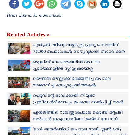
Please Like us for more articles
Related Articles »
ഫുൾട്ടൺ ഷീന്റെ വാഴ്ത്തപ്പെട്ട പ്രഖ്യാപനത്തിന്
75,000 ജപമാലകൾ; ദൗത്യവുമായി അമേരിക്കന്‍
സന്യാസിനികള്‍
ഐറിഷ് ദേവാലയത്തില്‍ ജപമാല
പ്രാർത്ഥനയ്ക്കിടെ സ്ത്രീയ്ക്കു കുത്തേറ്റു
ലയണല്‍ മെസ്സിക്ക് വെഞ്ചിരിച്ച ജപമാല
സമ്മാനിച്ച് മാധ്യമപ്രവർത്തകൻ;
ആലിംഗനത്തിലൂടെ നന്ദി പ്രകടിപ്പിച്ച് താരം
പെറുവിന്റെ ഭാവിക്കായി നിയുക്ത
പ്രസിഡന്‍റിനൊപ്പം ജപമാല സമര്‍പ്പിച്ച് നടന്‍
വെരാസ്റ്റെഗുയി
എല്‍‌ജി‌ബി‌ടി റാലിയ്ക്കു ജപമാല കൊണ്ട് മറുപടി
നല്‍കാന്‍ ഇക്വഡോറിലെ 'മെന്‍സ് റോസറി'
കൂട്ടായ്മ
'ഓൾ അയർലൻഡ് ജപമാല റാലി' ജൂൺ 6ന്;