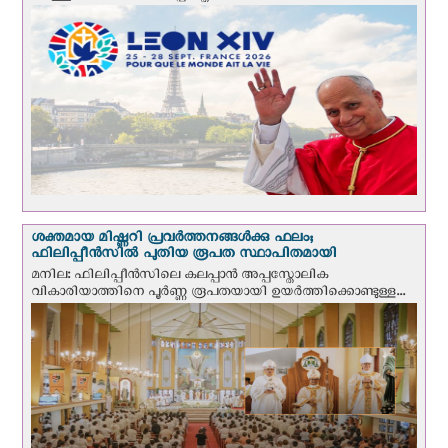
ശക്തമായ മിഷ്ണറി പ്രവർത്തനങ്ങൾക്കു ഫലം;
ഫിലിപ്പീൻസിൽ പുതിയ രൂപത സ്ഥാപിതമായി
മനില: ഫിലിപ്പീൻസിലെ കലപ്പാൻ അപ്പസ്തോലിക
വികാരിയാത്തിനെ പൂർണ്ണ രൂപതയായി ഉയർത്തിക്കൊണ്ടുള്ള...