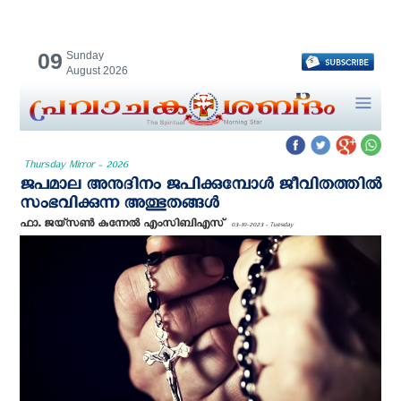
09
Sunday
August 2026
Thursday Mirror - 2026
ജപമാല അനുദിനം ജപിക്കുമ്പോൾ ജീവിതത്തിൽ
സംഭവിക്കുന്ന അത്ഭുതങ്ങൾ
ഫാ. ജയ്സൺ കുന്നേൽ എം‌സി‌ബി‌എസ്
03-10-2023 - Tuesday