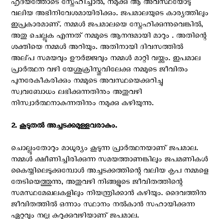
ഹൃദയത്തോടെ സ്നേഹിച്ചാൽ, നമുക്കു ആ അവസ്ഥയോടു
വലിയ അഭിനിവേശമായിരിക്കും. ജപമാലയുടെ കാര്യത്തിലും
ഇപ്രകാരമാണ്. നമ്മൾ ജപമാലയെ സ്നേഹിക്കുന്നുവെങ്കിൽ,
അതു ചെല്ലുക എന്നത് നമ്മുടെ ആനന്ദമായി മാറും . അതിന്റെ
ശക്തിയെ നമ്മൾ അറിയും. അതിനായി ദിവസത്തിൽ
അല്‌പ സമയവും ഊർജ്ജവും നമ്മൾ മാറ്റി വയ്ക്കും. ഇപമാല
പ്രാർത്ഥന വഴി യേശുക്രിസ്തുവിലേക്കു നമ്മുടെ ജീവിതം
പുനരേകീകരിക്കും നമ്മുടെ അവസ്ഥയെക്കുറിച്ചു
സ്വവബോധം ലഭിക്കുന്നതിനും അതുവഴി
നിസ്വാർത്ഥനാകുന്നതിനും നമുക്കു കഴിയുന്നു.
2. കൂടുതൽ അച്ചടക്കമുള്ളവരാകും. ‍
ചൊല്ലുംതോറും മാധുര്യം കൂടുന്ന പ്രാർത്ഥനയാണ് ജപമാല.
നമ്മൾ ക്ഷീണിച്ചിരിക്കുന്ന സമയത്താണങ്കിലും ജപമണികൾ
കൈയ്യിലെടുക്കുമ്പോൾ അച്ചടക്കത്തിന്റെ വലിയ കൃപ നമ്മളെ
തേടിയെത്തുന്നു, അതുവഴി നിങ്ങളുടെ ജീവിതത്തിന്റെ
സമസ്ഥമേഖലകളിലും നിയന്ത്രിക്കാൻ കഴിയും. ദൈവത്തിനു
ജീവിതത്തിൽ ഒന്നാം സ്ഥാനം നൽകാൻ സഹായിക്കുന്ന
ഏറ്റവും നല്ല കുറുക്കുവഴിയാണ് ജപമാല.