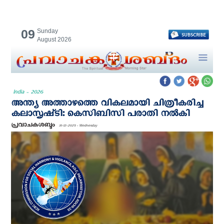
09
Sunday
August 2026
India - 2026
അന്ത്യ അത്താഴത്തെ വികലമായി ചിത്രീകരിച്ച
കലാസൃഷ്‌ടി: കെ‌സി‌ബി‌സി പരാതി നല്‍കി
പ്രവാചകശബ്ദം
31-12-2025 - Wednesday