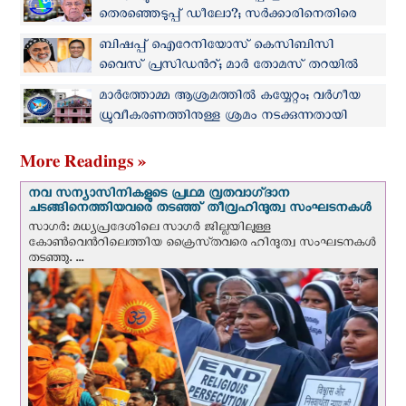
തെരഞ്ഞെടുപ്പ് ഡീലോ?; സര്‍ക്കാരിനെതിരെ
കെ‌സി‌ബി‌സി
ബിഷപ്പ് ഐറേനിയോസ് കെ‌സി‌ബി‌സി
വൈസ് പ്രസിഡന്‍റ്; മാർ തോമസ് തറയില്‍
ജനറല്‍ സെക്രട്ടറി
മാർത്തോമ്മ ആശ്രമത്തില്‍ കയ്യേറ്റം; വർഗീയ
ധ്രുവീകരണത്തിനുള്ള ശ്രമം നടക്കുന്നതായി
കെ‌സി‌ബി‌സി ജാഗ്രതാ കമ്മീഷൻ
More Readings »
നവ സന്യാസിനികളുടെ പ്രഥമ വ്രതവാഗ്‌ദാന
ചടങ്ങിനെത്തിയവരെ തടഞ്ഞ് തീവ്രഹിന്ദുത്വ സംഘടനകള്‍
സാഗർ: മധ്യപ്രദേശിലെ സാഗർ ജില്ലയിലുള്ള
കോൺവെന്‍റിലെത്തിയ ക്രൈസ്‌തവരെ ഹിന്ദുത്വ സംഘടനകൾ
തടഞ്ഞു. ...