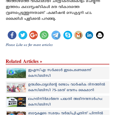
അത്താഴത്തെ വികലമായി ചിത്രീകരിക്കുകയും ചെയ്യുന്ന
ഇത്തരം കലാസൃഷ്‌ടികൾ മത വികാരത്തെ
വ്രണപ്പെടുത്തുന്നതാണ് -കമ്മീഷൻ സെക്രട്ടറി ഫാ.
മൈക്കിൾ പുളിക്കൽ പറഞ്ഞു.
Please Like us for more articles
Related Articles »
ഇഎസ്എ: സര്‍ക്കാര്‍ ഇടപെടണമെന്ന്
കെ‌സി‌ബി‌സി
ഉരുൾപൊട്ടലിന്റെ രണ്ടാം വാർഷിക ദിനത്തിൽ
കെ‌സി‌ബി‌സി 75-ാമത് ഭവനം കൈമാറി
ലഹരിനിർമാർജന പദ്ധതി അഭിനന്ദനാർഹം:
കെ‌സി‌ബി‌സി
ബാറുകളുടെ സമയം വർദ്ധിപ്പിച്ചതിന് പിന്നില്‍