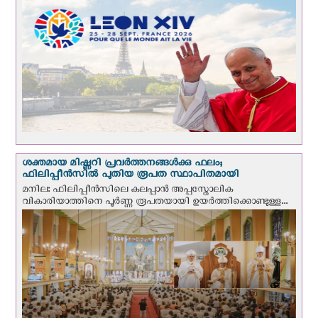
ശക്തമായ മിഷ്ണറി പ്രവർത്തനങ്ങൾക്കു ഫലം;
ഫിലിപ്പീൻസിൽ പുതിയ രൂപത സ്ഥാപിതമായി
മനില: ഫിലിപ്പീൻസിലെ കലപ്പാൻ അപ്പസ്തോലിക
വികാരിയാത്തിനെ പൂർണ്ണ രൂപതയായി ഉയർത്തിക്കൊണ്ടുള്ള...