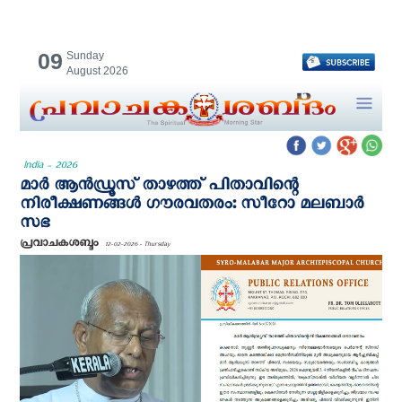
09
Sunday
August 2026
India - 2026
മാർ ആൻഡ്രൂസ് താഴത്ത് പിതാവിന്റെ
നിരീക്ഷണങ്ങൾ ഗൗരവതരം: സീറോ മലബാർ
സഭ
പ്രവാചകശബ്ദം
12-02-2026 - Thursday