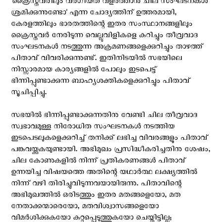
'ക്രൈസ്തവരിലും വർഗീയത വളർത്താൻ ചില സംഘടനകൾ
ശ്രമിക്കുന്നുണ്ടോ' എന്ന ചോദ്യത്തിന് ഉത്തരമായി,
കേരളത്തിലും ഭാരതത്തിന്റെ ഇതര സംസ്ഥാനങ്ങളിലും
ക്രൈസ്തവർ നേരിടുന്ന വെല്ലുവിളികളെ കുറിച്ചും തീവ്രവാദ
സംഘടനകൾ നടത്തുന്ന അക്രമണങ്ങളെക്കുറിച്ചും താഴത്ത്
പിതാവ് വിവരിക്കുന്നുണ്ട്. ഇതിനിടയിൽ സഭയിലെ
നിസ്സാരമായ കാര്യങ്ങളിൽ പോലും ഇടപെട്ട്
ഭിന്നിപ്പുണ്ടാക്കുന്ന ബാഹ്യശക്തികളെക്കുറിച്ചും പിതാവ്
സൂചിപ്പിച്ചു.
സഭയിൽ ഭിന്നിപ്പുണ്ടാക്കുന്നതിനു വേണ്ടി ചില തീവ്രവാദ
സ്വഭാവമുള്ള നിരോധിത സംഘടനകൾ നടത്തിയ
ഇടപെടലുകളെക്കുറിച്ച് തനിക്ക് ലഭിച്ച വിവരങ്ങളും പിതാവ്
പങ്കുവയ്ക്കുകയുണ്ടായി. അഭിമുഖം പ്രസിദ്ധീകരിച്ചതിനു ശേഷം,
ചില കോണുകളിൽ നിന്ന് പ്രതികരണങ്ങൾ പിതാവ്
ഉന്നയിച്ച വിഷയത്തെ അതിന്റെ യഥാർത്ഥ ലക്ഷ്യത്തിൽ
നിന്ന് വഴി തിരിച്ചുവിടുന്നവയായിരുന്നു. പിതാവിന്റെ
അഭിമുഖത്തിൽ ഒരിടത്തും ഇതര മതങ്ങളെയോ, മത
നേതാക്കന്മാരെയോ, മതവിശ്വാസങ്ങളെയോ
വിമർശിക്കുകയോ കുറ്റപ്പെടുത്തുകയോ ചെയ്തിട്ടില്ല;