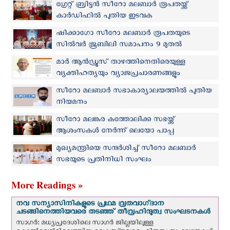
ഗ്രേറ്റ് ബ്രിട്ടൻ സീറോ മലബാര്‍ രൂപതയ്ക്ക്
കാർഡിഫിൽ പുതിയ ഇടവക
ഷിക്കാഗോ സീറോ മലബാർ രൂപതയുടെ
സിൽവർ ജൂബിലി സമാപനം 9 മുതല്‍
മാർ ആൻഡ്രൂസ് താഴത്തിനെതിരെയുള്ള
വ്യക്തിഹത്യയും വ്യാജപ്രചാരണങ്ങളും
അപലപനീയം: സീറോ മലബാര്‍ സഭ
സീറോ മലബാർ സഭാകാര്യാലയത്തിൽ പുതിയ
നിയമനം
സീറോ മലങ്കര കത്തോലിക്ക സഭയ്ക്ക്
ആശംസകൾ നേര്‍ന്ന് ലെയോ പാപ്പ
മുഖ്യമന്ത്രിയെ സന്ദര്‍ശിച്ച് സീറോ മലബാർ
സഭയുടെ പ്രതിനിധി സംഘം
More Readings »
നവ സന്യാസിനികളുടെ പ്രഥമ വ്രതവാഗ്‌ദാന
ചടങ്ങിനെത്തിയവരെ തടഞ്ഞ് തീവ്രഹിന്ദുത്വ സംഘടനകള്‍
സാഗർ: മധ്യപ്രദേശിലെ സാഗർ ജില്ലയിലുള്ള