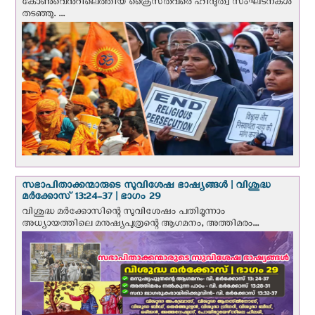
കോൺവെന്‍റിലെത്തിയ ക്രൈസ്‌തവരെ ഹിന്ദുത്വ സംഘടനകൾ
തടഞ്ഞു. ...
സഭാപിതാക്കന്മാരുടെ സുവിശേഷ ഭാഷ്യങ്ങള്‍ | വിശുദ്ധ
മര്‍ക്കോസ് 13:24-37 | ഭാഗം 29
വിശുദ്ധ മര്‍ക്കോസിന്റെ സുവിശേഷം പതിമൂന്നാം
അധ്യായത്തിലെ മനുഷ്യപുത്രന്റെ ആഗമനം, അത്തിമരം...