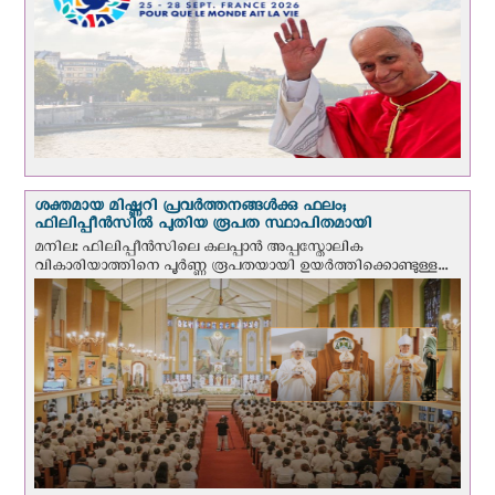
ശക്തമായ മിഷ്ണറി പ്രവർത്തനങ്ങൾക്കു ഫലം;
ഫിലിപ്പീൻസിൽ പുതിയ രൂപത സ്ഥാപിതമായി
മനില: ഫിലിപ്പീൻസിലെ കലപ്പാൻ അപ്പസ്തോലിക
വികാരിയാത്തിനെ പൂർണ്ണ രൂപതയായി ഉയർത്തിക്കൊണ്ടുള്ള...