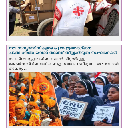
നവ സന്യാസിനികളുടെ പ്രഥമ വ്രതവാഗ്‌ദാന
ചടങ്ങിനെത്തിയവരെ തടഞ്ഞ് തീവ്രഹിന്ദുത്വ സംഘടനകള്‍
സാഗർ: മധ്യപ്രദേശിലെ സാഗർ ജില്ലയിലുള്ള
കോൺവെന്‍റിലെത്തിയ ക്രൈസ്‌തവരെ ഹിന്ദുത്വ സംഘടനകൾ
തടഞ്ഞു. ...