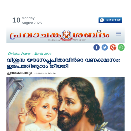
10
Monday
August 2026
Christian Prayer - March 2026
വിശുദ്ധ യൗസേപ്പുപിതാവിന്‍റെ വണക്കമാസം:
ഇരുപത്തിആറാം തീയതി
പ്രവാചകശബ്ദം
22-03-2025 - Saturday