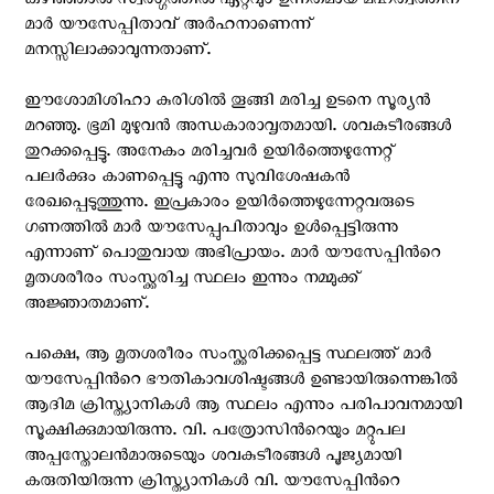
കഴിഞ്ഞാല്‍ സ്വര്‍ഗ്ഗത്തില്‍ ഏറ്റവും ഉന്നതമായ മഹത്വത്തിന്
മാര്‍ യൗസേപ്പിതാവ് അര്‍ഹനാണെന്ന്
മനസ്സിലാക്കാവുന്നതാണ്.
ഈശോമിശിഹാ കുരിശില്‍ തൂങ്ങി മരിച്ച ഉടനെ സൂര്യന്‍
മറഞ്ഞു. ഭൂമി മുഴുവന്‍ അന്ധകാരാവൃതമായി. ശവകുടീരങ്ങള്‍
തുറക്കപ്പെട്ടു. അനേകം മരിച്ചവര്‍ ഉയിര്‍ത്തെഴുന്നേറ്റ്
പലര്‍ക്കും കാണപ്പെട്ടു എന്നു സുവിശേഷകന്‍
രേഖപ്പെടുത്തുന്നു. ഇപ്രകാരം ഉയിര്‍ത്തെഴുന്നേറ്റവരുടെ
ഗണത്തില്‍ മാര്‍ യൗസേപ്പുപിതാവും ഉള്‍പ്പെട്ടിരുന്നു
എന്നാണ് പൊതുവായ അഭിപ്രായം. മാര്‍ യൗസേപ്പിന്‍റെ
മൃതശരീരം സംസ്ക്കരിച്ച സ്ഥലം ഇന്നും നമ്മുക്ക്
അജ്ഞാതമാണ്.
പക്ഷെ, ആ മൃതശരീരം സംസ്ക്കരിക്കപ്പെട്ട സ്ഥലത്ത് മാര്‍
യൗസേപ്പിന്‍റെ ഭൗതികാവശിഷ്ടങ്ങള്‍ ഉണ്ടായിരുന്നെങ്കില്‍
ആദിമ ക്രിസ്ത്യാനികള്‍ ആ സ്ഥലം എന്നും പരിപാവനമായി
സൂക്ഷിക്കുമായിരുന്നു. വി. പത്രോസിന്‍റെയും മറ്റുപല
അപ്പസ്തോലന്‍മാരുടെയും ശവകുടീരങ്ങള്‍ പൂജ്യമായി
കരുതിയിരുന്ന ക്രിസ്ത്യാനികള്‍ വി. യൗസേപ്പിന്‍റെ