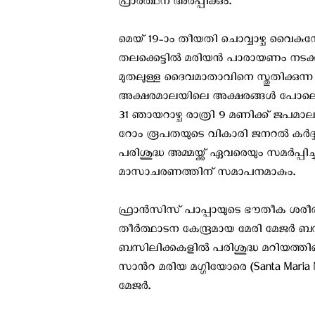
പ്രാർത്ഥന അർപ്പിക്കും.
മെയ് 19-ാം തീയതി ചൊവ്വാഴ്ച വൈകുന്
തലക്കെട്ടിൽ മരിയൻ പാരായണം നടക്കും. 
മുതലുള്ള ദൈവമാതാവിനെ സ്തുതിക്കുന്ന
അക്ഷരമാലയിലെ അക്ഷരങ്ങൾ പോലെ 
31 ഞായറാഴ്ച രാത്രി 9 മണിക്ക് ജപമാല
റോം രൂപതയുടെ വികാരി ജനറൽ കർദ്
പരിശുദ്ധ അമ്മയ്ക്ക് ഏവരെയും സമർപ്പിച
മാസാചരണത്തിന് സമാപനമാകും.
ഫ്രാൻസിസ് പാപ്പായുടെ ഭൗതീക ശരീരം
തീർത്ഥാടന കേന്ദ്രമായ മേരി മേജർ 
ബസിലിക്കകളിൽ പരിശുദ്ധ മറിയത്തിന്റ
സാന്‍റ മരിയ മഗ്ഗിയോരെ (Santa Mari
മേജര്‍.