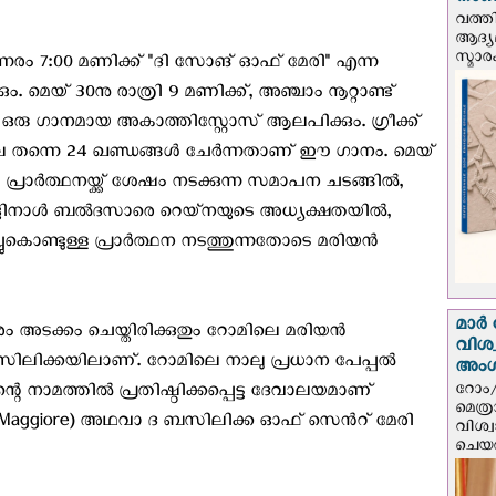
നാണയ
വത്തി
ആദ്യമ
സ്മാര
നേരം 7:00 മണിക്ക് "ദി സോങ് ഓഫ് മേരി" എന്ന
മെയ് 30നു രാത്രി 9 മണിക്ക്, അഞ്ചാം നൂറ്റാണ്ട്
 ഒരു ഗാനമായ അകാത്തിസ്റ്റോസ് ആലപിക്കും. ഗ്രീക്ക്
തന്നെ 24 ഖണ്ഡങ്ങൾ ചേർന്നതാണ് ഈ ഗാനം. മെയ്
 പ്രാർത്ഥനയ്ക്ക് ശേഷം നടക്കുന്ന സമാപന ചടങ്ങിൽ,
ദിനാൾ ബൽദസാരെ റെയ്‌നയുടെ അധ്യക്ഷതയിൽ,
്ചുകൊണ്ടുള്ള പ്രാർത്ഥന നടത്തുന്നതോടെ മരിയന്‍
മാർ 
 അടക്കം ചെയ്തിരിക്കുതും റോമിലെ മരിയൻ
വിശ
ബസിലിക്കയിലാണ്. റോമിലെ നാലു പ്രധാന പേപ്പൽ
അം
റോം/
െ നാമത്തിൽ പ്രതിഷ്ഠിക്കപ്പെട്ട ദേവാലയമാണ്
മെത്
a Maggiore) അഥവാ ദ ബസിലിക്ക ഓഫ് സെന്‍റ് മേരി
വിശ്
ചെയർ