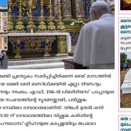
നൈജീ
കൂട്
സൈന്
കടു
സംസ്
മുപ്പ
വേണ്ടി പ്രത്യേകം സമർപ്പിച്ചിരിക്കുന്ന മെയ് മാസത്തിൽ
മായ മേജർ മേരി ബസിലിക്കയിൽ എല്ലാ ദിവസവും
നയും നടക്കും. എ.ഡി. 358-ൽ ലിബീരിയസ് പാപ്പായുടെ
ംഭവത്തിന്റെ സ്മരണയ്ക്കായി, പരിശുദ്ധ
്കുന്ന റോമിലെ ദേവാലയമാണിത്. തിങ്കൾ മുതൽ ശനി
1:30 ന് ദേവാലയത്തിലെ വിശുദ്ധ കുരിശിന്റെ
ഒരു 
ക് പൗലോസ് ശ്ലീഹായുടെ കപ്പേളയിലും ജപമാല
മുഖച