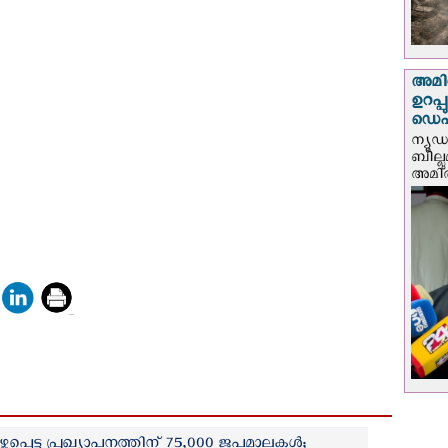
അമിത
ഉറപ്
ഡെപ്യ
ന്യൂ
ബില്ലു
അമിത്
്ത്തപ്പെട്ട പ്രഖ്യാപനത്തിന് 75,000 ജപമാലകൾ;