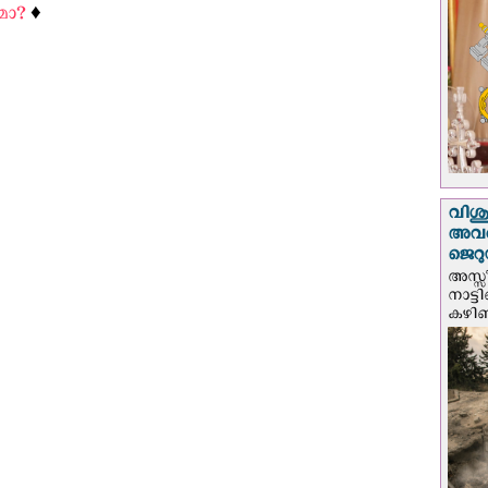
മോ?
♦️
വിശുദ
അവർ
ജെറു
അസ്സ
നാട്ട
കഴിഞ്