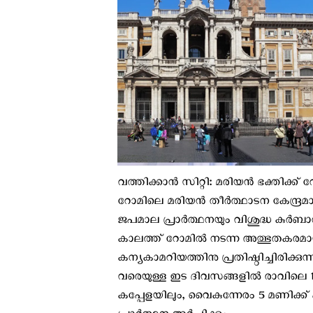
വത്തിക്കാന്‍ സിറ്റി: മരിയൻ ഭക്തിക്ക് 
റോമിലെ മരിയൻ തീർത്ഥാടന കേന്ദ്ര
ജപമാല പ്രാർത്ഥനയും വിശുദ്ധ കുർബാ
കാലത്ത് റോമിൽ നടന്ന അത്ഭുതകരമായ സ
കന്യകാമറിയത്തിനു പ്രതിഷ്ഠിച്ചിരിക
വരെയുള്ള ഇട ദിവസങ്ങളില്‍ രാവിലെ 1
കപ്പേളയിലും, വൈകുന്നേരം 5 മണിക്