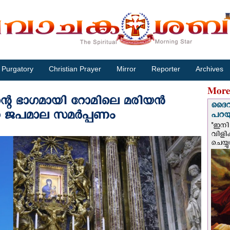
Purgatory
Christian Prayer
Mirror
Reporter
Archives
More
െ ഭാഗമായി റോമിലെ മരിയന്‍
ദൈവം
ജപമാല സമര്‍പ്പണം
പറയു
"ഇനി 
വിളി
ചെയ്യ