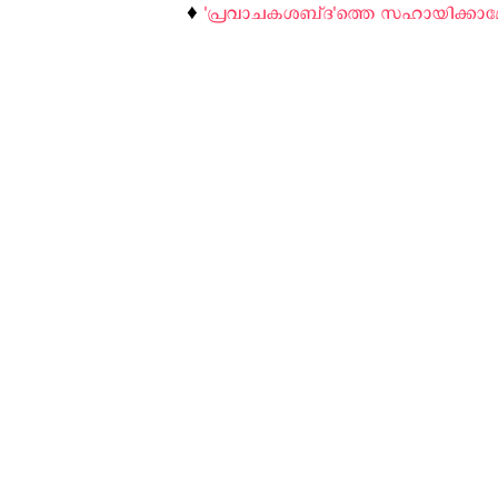
♦️
'പ്രവാചകശബ്‌ദ'ത്തെ സഹായിക്കാ