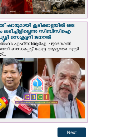
് ഷായുമായി കൂടിക്കാഴ്ചയില്‍ ഒരു
പും ലഭിച്ചിട്ടില്ലെന്നു സിബിസിഐ
ൂട്ടി സെക്രട്ടറി ജനറല്‍
ഡല്‍ഹി: എഫ്‌സിആര്‍എ ചട്ടഭേദഗതി
മായി ബന്ധപ്പെട്ട് കേന്ദ്ര ആഭ്യന്തര മന്ത്രി
...
Next