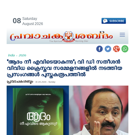
08
Saturday
August 2026
India - 2026
"ആദം നീ എവിടെയാകുന്നു"; വി ഡി സതീശന്‍
വിവിധ ക്രൈസ്ത‌വ സമ്മേളനങ്ങളിൽ നടത്തിയ
പ്രസംഗങ്ങള്‍ പുസ്തകരൂപത്തില്‍
പ്രവാചകശബ്ദം
10-05-2026 - Sunday