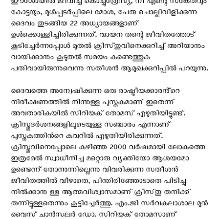
ഈശോയിൽ ജീവിച്ച കൊച്ചുത്രേസ്യ, നീ എന്റെ സങ്കേതവും
കോട്ടയും, മുൾപ്പടർപ്പിലെ മോശ, പേരു ചൊല്ലിവിളിക്കുന്ന
ദൈവം തുടങ്ങിയ 22 അധ്യായങ്ങളാണ്
ഉൾക്കൊള്ളിച്ചിരിക്കുന്നത്. വായന തന്റെ ജീവിതത്തോട്
കൂടിച്ചേർന്നപ്പോൾ മുതൽ ക്രിസ്‌തുവിനെക്കുറിച്ച് അറിയാനും
വായിക്കാനും കൂടുതൽ സമയം കണ്ടെത്തുക
പതിവായിരുന്നുവെന്നു സതീശൻ ആമുഖക്കുറിപ്പിൽ പറയുന്നു.
ദൈവത്തെ അന്വേഷിക്കുന്ന ഒരു രാഷ്ട്രീയക്കാരൻ്റെ
നിരീക്ഷണത്തിൽ നിന്നുള്ള പുസ്തകമാണ് ഇതെന്ന്
അവതാരികയില്‍ സിറിയക് തോമസ് എഴുതിയിട്ടുണ്ട്.
ക്രിസ്തുദർശനങ്ങളിലൂടെയുള്ള സഞ്ചാരം എന്നാണ്
പുസ്തകത്തിന്‍റെ കവറിൽ എഴുതിയിരിക്കുന്നത്.
ക്രിസ്തുവിനെപ്പോലെ കഴിഞ്ഞ 2000 വർഷമായി ലോകത്തെ
ഇത്രമേൽ സ്വാധീനിച്ച മറ്റൊരു വ്യക്തിയോ ആശയമോ
ഉണ്ടെന്ന് തോന്നുന്നില്ലെന്നു വിവരിക്കുന്ന സതീശൻ
ജീവിതത്തിൽ വീഴാതെ, പിന്തിരിഞ്ഞോടാതെ പിടിച്ചു
നിൽക്കാനു ള്ള ആത്മവിശ്വാസമാണ് ക്രിസ്‌തു തനിക്ക്
തന്നിട്ടുള്ളതെന്നും കൂട്ടിച്ചേർത്തു. എം.ജി സർവകലാശാല മുൻ
വൈസ് ചാൻസലർ ഡോ. സിറിയക് തോമസാണ്