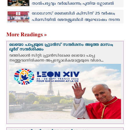
താല്‍പര്യവും വർദ്ധിക്കുന്നു; പുതിയ ഗ്ലോബല്‍
സര്‍വ്വേ ഫലം പുറത്ത്
ലോഗോസ് ബൈബിൾ ക്വിസിന് 25 വർഷം;
പിഒസിയിൽ രജതജൂബിലി ആഘോഷം നടന്നു
More Readings »
ലെയോ പാപ്പയുടെ ഫ്രാന്‍സ് സന്ദര്‍ശനം അടുത്ത മാസം;
ലൂര്‍ദ് സന്ദര്‍ശിക്കും
വത്തിക്കാന്‍ സിറ്റി: ഫ്രാൻസിലേക്കു ലെയോ പാപ്പ
നടത്തുവാനിരിക്കുന്ന അപ്പസ്തോലികയാത്രയുടെ വിശദ...