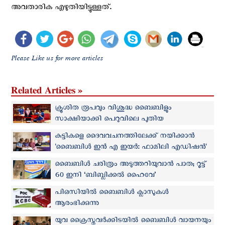
അവതാരിക എഴുതിയിട്ടുള്ളത്.
Please Like us for more articles
Related Articles »
ക്രൂശിത രൂപവും വിശുദ്ധ ബൈബിളും
സാക്ഷിയാക്കി പെറുവിലെ പുതിയ
പ്രസിഡന്റിന്റെ സത്യപ്രതിജ്ഞ
കുട്ടികളെ ദൈവവചനത്തിലേക്ക് നയിക്കാൻ
'ബൈബിൾ ഇൻ എ ഇയർ: ഫാമിലി എഡിഷൻ'
ഒരുങ്ങുന്നു
ബൈബിൾ ചരിത്രം അടുത്തറിയുവാന്‍ പാത; റൂട്ട്
60 ഇനി ‘ബിബ്ലിക്കല്‍ ഹൈവേ’
പിഒസിയിൽ ബൈബിൾ ക്ലാസുകൾ
ആരംഭിക്കുന്നു
യുവ ക്രൈസ്തവര്‍ക്കിടയില്‍ ബൈബിള്‍ വായനയും