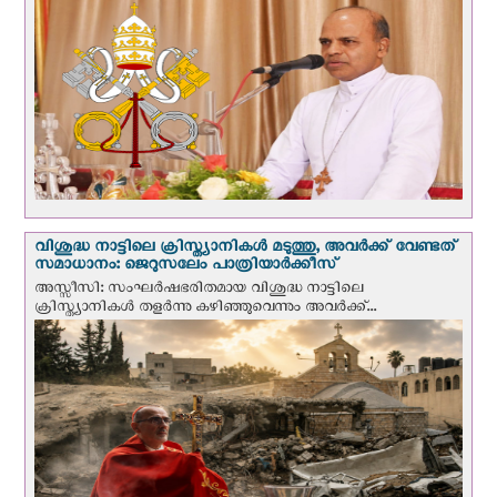
വിശുദ്ധ നാട്ടിലെ ക്രിസ്ത്യാനികൾ മടുത്തു, അവർക്ക് വേണ്ടത്
സമാധാനം: ജെറുസലേം പാത്രിയാര്‍ക്കീസ്
അസ്സീസി: സംഘര്‍ഷഭരിതമായ വിശുദ്ധ നാട്ടിലെ
ക്രിസ്ത്യാനികൾ തളര്‍ന്നു കഴിഞ്ഞുവെന്നും അവർക്ക്...