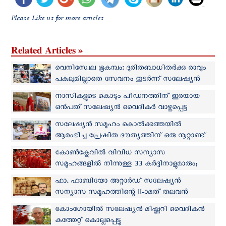
Please Like us for more articles
Related Articles »
വെനിസ്വേല ഭൂകമ്പം: ദുരിതബാധിതർക്കു രാവും
പകലുമില്ലാതെ സേവനം തുടര്‍ന്ന് സലേഷ്യൻ
സന്യാസിനികൾ
നാസികളുടെ കൊടും പീഡനത്തിന് ഇരയായ
ഒന്‍പത് സലേഷ്യൻ വൈദികര്‍ വാഴ്ത്തപ്പെട്ട
പദവിയില്‍
സലേഷ്യൻ സമൂഹം കൊൽക്കത്തയില്‍
ആരംഭിച്ച പ്രേഷിത ദൗത്യത്തിന് ഒരു നൂറ്റാണ്ട്
കോണ്‍ക്ലേവില്‍ വിവിധ സന്യാസ
സമൂഹങ്ങളില്‍ നിന്നുള്ള 33 കര്‍ദ്ദിനാളുമാരും;
ഏറ്റവും അധികം സലേഷ്യന്‍ സമൂഹത്തില്‍
ഫാ. ഫാബിയോ അറ്റാർഡ് സലേഷ്യൻ
നിന്ന്
സന്യാസ സമൂഹത്തിന്റെ 11-ാമത് തലവന്‍
കോംഗോയിൽ സലേഷ്യന്‍ മിഷ്ണറി വൈദികന്‍
കുത്തേറ്റ് കൊല്ലപ്പെട്ടു