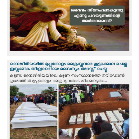
നൈജീരിയയില്‍ മുപ്പതോളം ക്രൈസ്തവരെ കൂട്ടക്കൊല ചെയ്ത
ഇസ്ലാമിക തീവ്രവാദിയെ സൈന്യം അറസ്റ്റ് ചെയ്തു
കടുണ: നൈജീരിയയിലെ കടുണ സംസ്ഥാനത്തെ നരിഡോൺ
ഗ്രാമത്തിൽ മുപ്പതോളം ക്രൈസ്തവരുടെ ജീവനെടുത്ത...