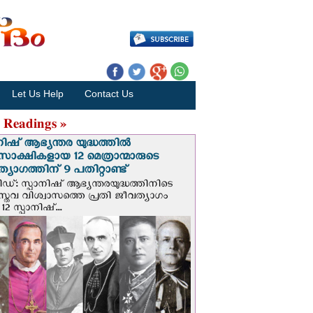
Let Us Help
Contact Us
 Readings »
നിഷ് ആഭ്യന്തര യുദ്ധത്തില്‍
സാക്ഷികളായ 12 മെത്രാന്മാരുടെ
്യാഗത്തിന് 9 പതിറ്റാണ്ട്
ിഡ്: സ്പാനിഷ് ആഭ്യന്തരയുദ്ധത്തിനിടെ
സ്തവ വിശ്വാസത്തെ പ്രതി ജീവത്യാഗം
 12 സ്പാനിഷ്...