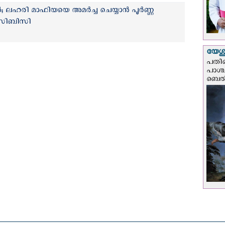
 ലഹരി മാഫിയയെ അമർച്ച ചെയ്യാൻ പൂര്‍ണ്ണ
െസിബിസി
യേശു
പതിന
പാശ്
ബെല്‍