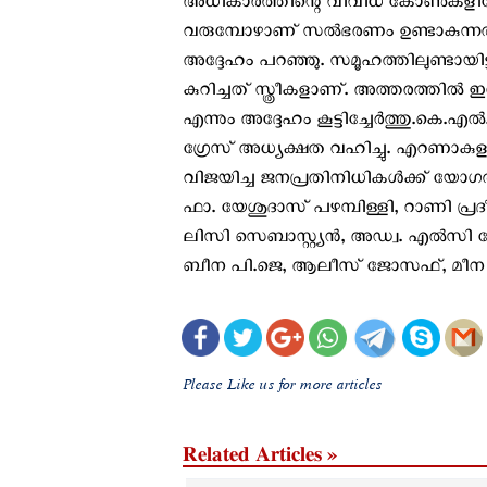
അധികാരത്തിന്റെ വിവിധ കോണുകളിലേക
വരുമ്പോഴാണ് സൽഭരണം ഉണ്ടാകുന്നതി
അദ്ദേഹം പറഞ്ഞു. സമൂഹത്തിലുണ്ടായിട്ടു
കുറിച്ചത് സ്ത്രീകളാണ്. അത്തരത്തിൽ
എന്നും അദ്ദേഹം കൂട്ടിച്ചേർത്തു.കെ.എ
ഗ്രേസ് അധ്യക്ഷത വഹിച്ചു. എറണാകുള
വിജയിച്ച ജനപ്രതിനിധികൾക്ക് യോഗത
ഫാ. യേശുദാസ് പഴമ്പിള്ളി, റാണി പ്
ലിസി സെബാസ്റ്റ്യൻ, അഡ്വ. എൽസി 
ബീന പി.ജെ, ആലീസ് ജോസഫ്, മീന റോബ
Please Like us for more articles
Related Articles »