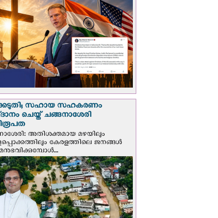
്കെടുതി; സഹായ സഹകരണം
‌ദാനം ചെയ്ത് ചങ്ങനാശേരി
ിരൂപത
നാശേരി: അതിശക്തമായ മഴയിലും
ളപ്പൊക്കത്തിലും കേരളത്തിലെ ജനങ്ങൾ
മനുഭവിക്കുമ്പോൾ...