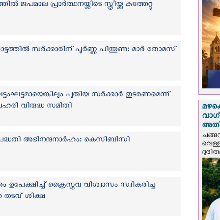
ജപമാല പ്രാർത്ഥനയ്ക്കിടെ സ്ത്രീയ്ക്കു കുത്തേറ്റു
ടത്തില്‍ സര്‍ക്കാരിന് പൂര്‍ണ്ണ പിന്തുണ: മാർ തോമസ്
്ടംഘട്ടമായെങ്കിലും പുതിയ സർക്കാർ തുടരണമെന്ന്
ഹരി വിരുദ്ധ സമിതി
മഴക
വാഗ്
അത
ചങ്ങ
്ധതി അഭിനന്ദനാർഹം: കെ‌സി‌ബി‌സി
വെള്
ദുരിത
ം ഉപേക്ഷിച്ച് ക്രൈസ്തവ വിശ്വാസം സ്വീകരിച്ച
്തെ തടവ് ശിക്ഷ