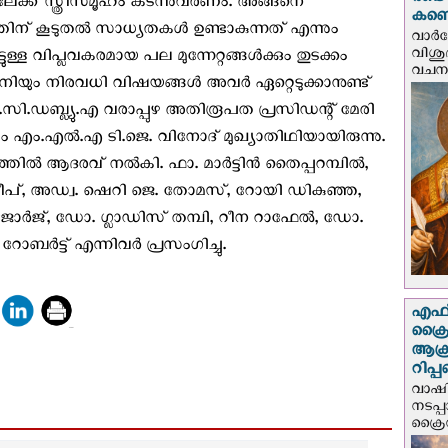
രണ്ട
്ക് സ്ത്രീസമൂഹം കടന്നുവരണം. അങ്ങനെ
കണ്ട
ന് കൂടുതൽ സാധ്യതകൾ ഉണ്ടാകുന്നത് എന്നും
വാര്
വിശുദ
ള്ള വിപ്ലവകരമായ പല മുന്നേറ്റങ്ങൾക്കും തുടക്കം
വചന.
 ഇനിയും നിരവധി വിഷയങ്ങൾ അവർ ഏറ്റെടുക്കാനുണ്ട്
ൽ.സി.ഡബ്ല്യു.എ വരാപ്പുഴ അതിരൂപത പ്രസിഡന്റ് മേരി
ം എം.എൽ.എ ടി.ജെ. വിനോദ് മുഖ്യാതിഥിയായിരുന്നു.
്തിൽ ആദരവ് നൽകി. ഫാ. മാർട്ടിൻ തൈപ്പറമ്പിൽ,
രദീപ്, അഡ്വ. ഷെറി ജെ. തോമസ്, റോയി ഡികുഞ്ഞ,
ജോർജ്, ഡോ. ഗ്ലാഡിസ് തമ്പി, റീന റാഫേൽ, ഡോ.
ർട്ട് എന്നിവർ പ്രസംഗിച്ചു.
എഫ്‌
ക്രൈ
ആക്
റിപ്
വാഷിം
നടപ്
ക്രൈ