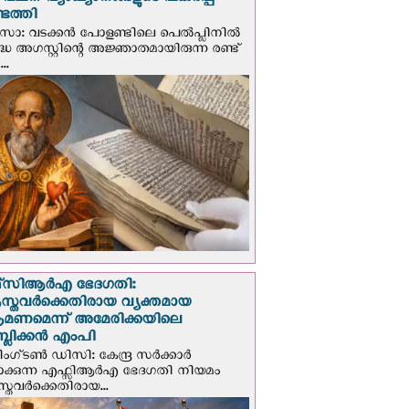
് വചന വ്യാഖ്യാനങ്ങളുടെ പകര്‍പ്പ്
െത്തി
‍സോ: വടക്കൻ പോളണ്ടിലെ പെൽപ്ലിനില്‍
്ധ അഗസ്റ്റിന്റെ അജ്ഞാതമായിരുന്ന രണ്ട്
..
സി‌ആര്‍‌എ ഭേദഗതി:
സ്തവർക്കെതിരായ വ്യക്തമായ
രമണമെന്ന് അമേരിക്കയിലെ
പബ്ലിക്കൻ എംപി
ഗ്ടണ്‍ ഡി‌സി: കേന്ദ്ര സർക്കാർ
പാക്കുന്ന എഫ്സിആർഎ ഭേദഗതി നിയമം
സ്തവർക്കെതിരായ...