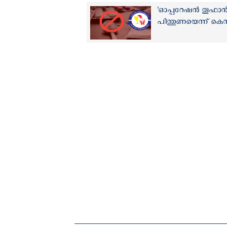
'ഓപ്പറേഷൻ തൂഫാൻ;
പിന്തുണയെന്ന് ക