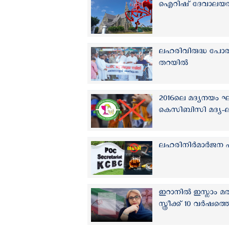
ഐറിഷ് ദേവാലയത്തില്‍ 
ലഹരിവിരുദ്ധ പോരാട്
തറയിൽ
2016ലെ മദ്യനയം ഘട
കെസിബിസി മദ്യ-ല
ലഹരിനിർമാർജന പദ
ഇറാനില്‍ ഇസ്ലാം മത
സ്ത്രീക്ക് 10 വര്‍ഷത