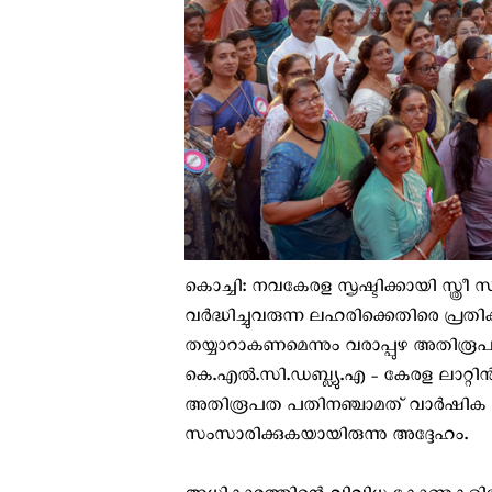
കൊച്ചി: നവകേരള സൃഷ്ടിക്കായി സ്ത്രീ 
വർദ്ധിച്ചുവരുന്ന ലഹരിക്കെതിരെ പ്രതി
തയ്യാറാകണമെന്നും വരാപ്പുഴ അതിര
കെ.എൽ.സി.ഡബ്ല്യു.എ - കേരള ലാറ
അതിരൂപത പതിനഞ്ചാമത് വാർഷിക 
സംസാരിക്കുകയായിരുന്നു അദ്ദേഹം.