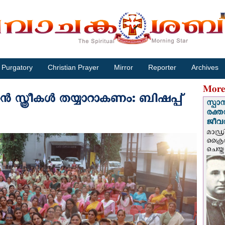
Purgatory
Christian Prayer
Mirror
Reporter
Archives
More
 സ്ത്രീകൾ തയ്യാറാകണം: ബിഷപ്പ്
സ്പാ
രക്ത
ജീവത
മാഡ്ര
ക്രൈ
ചെയ്ത