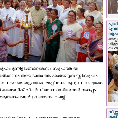
പുതി
യുവ
ആഹ്
അസ്സീ
വിശു
സംസ്ക
സമൂഹം മുന്നിട്ടിറങ്ങണമെന്നും സമൂഹത്തിൽ
കരിക്കാനും തടയിടാനും അമ്മമാരടങ്ങുന്ന സ്ത്രീസമൂഹം
ൂപത സഹായമെത്രാൻ ബിഷപ്പ് ഡോ.ആന്റണി വാലുങ്കൽ.
്റിൻ കാത്തലിക് വിമൻസ് അസോസിയേഷൻ വരാപ്പുഴ
ആഘോഷങ്ങൾ ഉദ്ഘാടനം ചെയ്ത്
വിശു