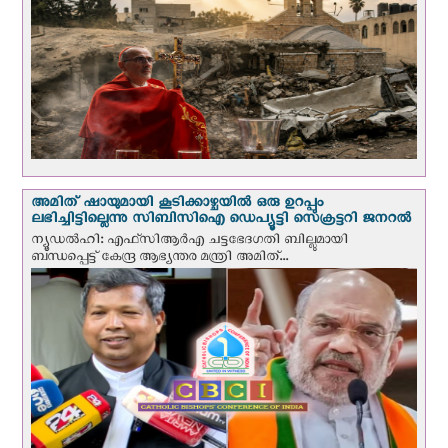
അമിത് ഷായുമായി കൂടിക്കാഴ്ചയില്‍ ഒരു ഉറപ്പും
ലഭിച്ചിട്ടില്ലെന്നു സിബിസിഐ ഡെപ്യൂട്ടി സെക്രട്ടറി ജനറല്‍
ന്യൂഡല്‍ഹി: എഫ്‌സിആര്‍എ ചട്ടഭേദഗതി ബില്ലുമായി
ബന്ധപ്പെട്ട് കേന്ദ്ര ആഭ്യന്തര മന്ത്രി അമിത്...