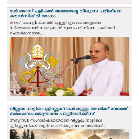
മാർ ജോസ് പുളിക്കൽ അന്താരാഷ്ട്ര വിശ്വാസ പരിശീലന
കൗൺസിലിൽ അംഗം
റോം/ കൊച്ചി: കാഞ്ഞിരപ്പള്ളി രൂപതാ മെത്രാനും
സീറോമലബാർ സഭയുടെ വിശ്വാസപരിശീലന കമ്മീഷൻ
ചെയർമാനുമായ...
വിശുദ്ധ നാട്ടിലെ ക്രിസ്ത്യാനികൾ മടുത്തു, അവർക്ക് വേണ്ടത്
സമാധാനം: ജെറുസലേം പാത്രിയാര്‍ക്കീസ്
അസ്സീസി: സംഘര്‍ഷഭരിതമായ വിശുദ്ധ നാട്ടിലെ
ക്രിസ്ത്യാനികൾ തളര്‍ന്നു കഴിഞ്ഞുവെന്നും അവർക്ക്...