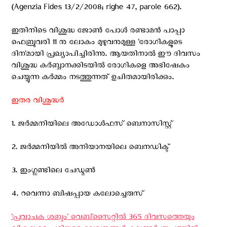
(Agenzia Fides 13/2/2008; righe 47, parole 662).
ഇതിനിടെ വിശുദ്ധ ജോണ്‍ പോള്‍ രണ്ടാമന്‍ പാപ്പാ
ഫെബ്രുവരി 11 നു ലോകം മുഴുവനുമുള്ള 'രോഗികളുടെ
ദിന'മായി പ്രഖ്യാപിച്ചിരിന്നു. ആയതിനാല്‍ ഈ ദിവസം
വിശുദ്ധ കുര്‍ബ്ബാനക്കിടയില്‍ രോഗികളെ അഭിഷേകം
ചെയ്യുന്ന കര്‍മ്മം നടത്തുന്നത് ഉചിതമായിരിക്കും.
ഇതര വിശുദ്ധര്‍
1. ജര്‍മ്മനിയിലെ അഡോള്‍ഫസ് ബെനാസിസ്റ്റ്
2. ജര്‍മ്മനിയില്‍ അനിയാനയിലെ ബെനഡിക്ട്
3. ഇംഗ്ലണ്ടിലെ ചേഡ്മണ്‍
4. റവെന്നാ ബിഷപ്പായ കലോച്ചെരുസ്
'പ്രവാചക ശബ്ദം' വെബ്സൈറ്റില്‍ 365 ദിവസത്തെയും