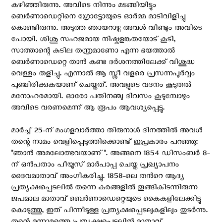
കഴിഞ്ഞിരുന്നു. അവിടെ നിന്നും മടങ്ങിയിട്ടും
ബെര്‍ണാഡെറ്റിനെ ഗ്രോട്ടോയുടെ ഓര്‍മ്മ മാടിവിളിച്ചു
കൊണ്ടിരുന്നു. അടുത്ത ഞായറാഴ്ച അവള്‍ വീണ്ടും അവിടെ
പോയി. ശിശു സഹജമായ നിഷ്കളങ്കതയോട് കൂടി,
സാത്താന്റെ കുടില തന്ത്രമാണോ എന്ന ഭയത്താല്‍
ബെര്‍ണാഡെറ്റെ താന്‍ കണ്ട ദര്‍ശനത്തിലേക്ക്‌ വിശുദ്ധ
വെള്ളം തളിച്ചു. എന്നാല്‍ ആ സ്ത്രീ വളരെ പ്രസന്നപൂര്‍വ്വം
പുഞ്ചിരിക്കുകയാണ് ചെയ്തത്. അവളുടെ വദനം കൂടുതല്‍
മനോഹരമായി. ഓരോ പതിനഞ്ചു ദിവസം കൂടുമ്പോഴും
അവിടെ വരണമെന്ന് ആ രൂപം ആവശ്യപ്പെട്ടു.
മാര്‍ച്ച് 25-ന് മംഗളവാര്‍ത്താ തിരുനാള്‍ ദിനത്തിൽ അവൾ
തന്റെ നാമം വെളിപ്പെടുത്തിക്കൊണ്ട് ഇപ്രകാരം പറഞ്ഞു:
"ഞാൻ അമലോത്ഭവയാണ്". അങ്ങനെ 1854 ഡിസംബർ 8-
ന് ഒൻപതാം പീയൂസ് മാർപാപ്പ ചെയ്ത പ്രഖ്യാപനം
ദൈവമാതാവ് അംഗീകരിച്ചു. 1858-ലെ തന്‍റെ ആദ്യ
പ്രത്യക്ഷപ്പെടലില്‍ തന്നെ കരങ്ങളില്‍ തൂങ്ങികിടന്നിരുന്ന
ജപമാല മാതാവ് ബെര്‍ണാഡെറ്റെയുടെ കൈകളിലേക്കിട്ടു
കൊടുത്തു, ഇത് പിന്നീടുള്ള പ്രത്യക്ഷപ്പെടലുകളിലും തുടര്‍ന്നു.