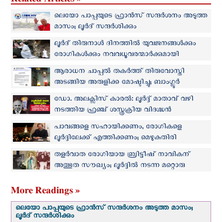
ലെയോ പാപ്പയുടെ ഫ്രാന്‍സ് സന്ദര്‍ശനം അടുത്ത
മാസം; ലൂര്‍ദ് സന്ദര്‍ശിക്കും
ലൂര്‍ദ് തിരുനാള്‍ ദിനത്തില്‍ യുവജനങ്ങൾക്കും
രോഗികൾക്കും നവവധൂവരന്മാർക്കുമായി
പ്രാർത്ഥനയോടെ ലെയോ പാപ്പ
ആരാധന ചാപ്പല്‍ തകര്‍ത്ത് തിരുവോസ്തി
അടങ്ങിയ അരുളിക്ക മോഷ്ടിച്ചു; ബാംഗ്ലൂര്‍
അതിരൂപതയില്‍ ഇന്ന് പ്രായശ്ചിത്ത
ഡോ. അലക്സിസ് കാരൽ: ലൂര്‍ദ്ദ് മാതാവ് വഴി
പരിഹാരദിനം
നടത്തിയ ഫ്രഞ്ച് ശസ്ത്രക്രിയ വിദഗ്ദ്ധന്‍
പാവങ്ങളെ സഹായിക്കണം, രോഗികളെ
ലൂര്‍ദ്ദിലേക്ക് എത്തിക്കണം; മെഴുകുതിരി
കച്ചവടവുമായി സ്പാനിഷ് യുവാവ്
തളര്‍വാത രോഗിയായ ബ്രിട്ടീഷ് നാവികന്
അത്ഭുത സൗഖ്യം; ലൂര്‍ദ്ദില്‍ നടന്ന മറ്റൊരു
അത്ഭുതത്തിന് കൂടി തിരുസഭയുടെ അംഗീകാരം
More Readings »
ലെയോ പാപ്പയുടെ ഫ്രാന്‍സ് സന്ദര്‍ശനം അടുത്ത മാസം;
ലൂര്‍ദ് സന്ദര്‍ശിക്കും