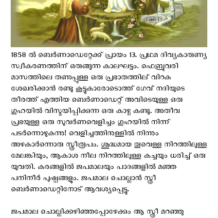
1858 ല്‍ ബെര്‍ണാഡെറ്റേക്ക് പ്രായം 13. പ്രഥമ ദിവ്യകാരുണ്യ
സ്വീകരണത്തിന് ഒരുങ്ങുന്ന കാലഘട്ടം. ഫെബ്രുവരി
മാസത്തിലെ തണുപ്പുള്ള ഒരു പ്രഭാതത്തില് വിറകു
ശേഖരിക്കാന്‍ രണ്ടു കൂട്ടുകാരോടൊത്ത് ഗേവ് നദിയുടെ
തീരത്ത് എത്തിയ ബെര്‍ണാഡെറ്റ് അവിടെയുള്ള ഒരു
ഗുഹയില്‍ വിസ്മയിപ്പിക്കുന്ന ഒരു കാഴ്ച കണ്ടു. അതീവ
പ്രഭയുള്ള ഒരു സുവര്‍ണവെളിച്ചം ഗുഹയില്‍ നിന്ന്
പടര്‍ന്നൊഴുകുന്നു! വെളിച്ചത്തിനുള്ളില്‍ നിന്നും
അഴകാര്‍ന്നൊരു സ്ത്രീരൂപം. ശുദ്ധമായ തൂവെള്ള നിറത്തിലുള്ള
മേലങ്കിയും, ആകാശ നീല നിറത്തിലുള്ള കച്ചയും ധരിച്ച് ഒരു
യുവതി. കരങ്ങളില്‍ ജപമാലയും പാദങ്ങളില്‍ മഞ്ഞ
പനിനീര്‍ പുഷ്പങ്ങളും. ജപമാല ചൊല്ലാന്‍ സ്ത്രീ
ബെര്‍ണാഡെറ്റിനോട് ആവശ്യപ്പെട്ടു.
ജപമാല ചൊല്ലിക്കഴിഞ്ഞപ്പോഴേക്കും ആ സ്ത്രീ മറഞ്ഞു