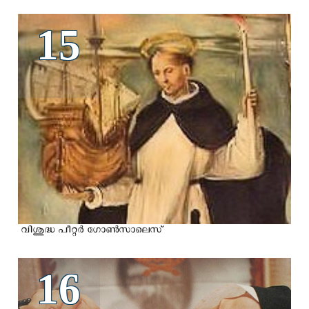
15
വിശുദ്ധ പീറ്റര്‍ ഗോണ്‍സാലെസ്‌
16