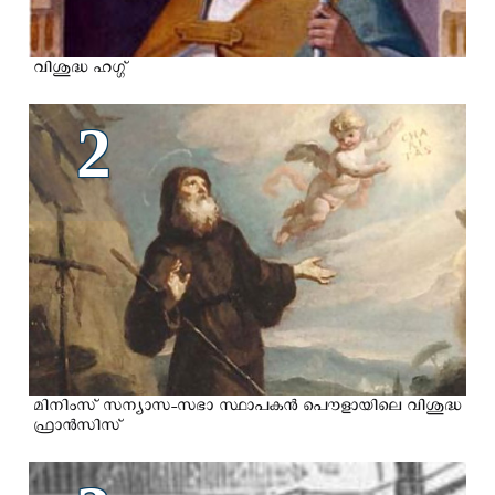
വിശുദ്ധ ഹഗ്ഗ്
2
മിനിംസ് സന്യാസ-സഭാ സ്ഥാപകന്‍ പൌളായിലെ വിശുദ്ധ
ഫ്രാന്‍സിസ്‌