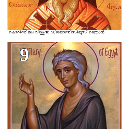
കൊറിന്തിലെ വിശുദ്ധ ഡിയോണിസിയൂസ് മെത്രാന്‍
9