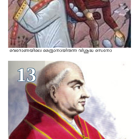
വെറോണയിലെ മെത്രാനായിരുന്ന വിശുദ്ധ സെനോ
13