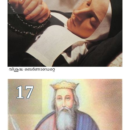
വിശുദ്ധ ബെര്‍ണാഡെറ്റെ
17