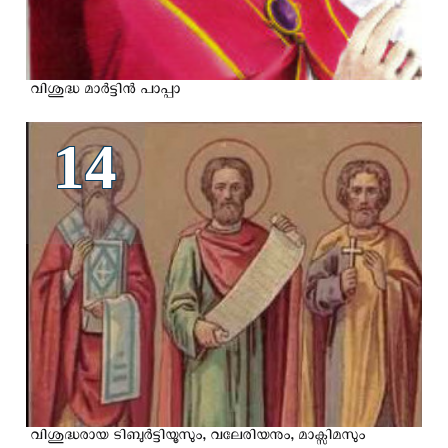
വിശുദ്ധ മാര്‍ട്ടിന്‍ പാപ്പാ
14
വിശുദ്ധരായ ടിബുര്‍ട്ടിയൂസും, വലേരിയനും, മാക്സിമസും