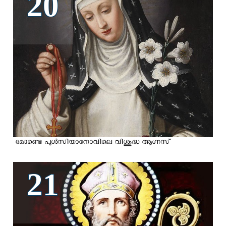
20
മോണ്ടെ പുള്‍സിയാനോവിലെ വിശുദ്ധ ആഗ്നസ്
21