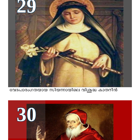
29
വേദപാരംഗതയായ സിയന്നായിലെ വിശുദ്ധ കാതറീന്‍
30