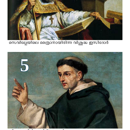
സെവില്ലേയിലെ മെത്രാനായിരിന്ന വിശുദ്ധ ഇസിദോര്‍
5