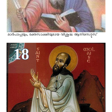
മാര്‍പാപ്പയും, രക്തസാക്ഷിയുമായ വിശുദ്ധ ആനിസെറ്റൂസ്
18