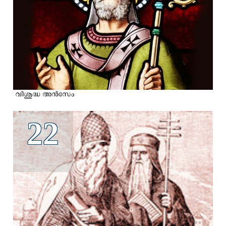
വിശുദ്ധ അന്‍സേം
22