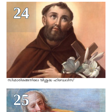
24
സിഗ്മാരിങ്ങെനിലെ വിശുദ്ധ ഫിഡെലിസ്
25