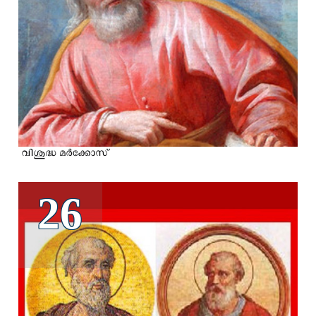
വിശുദ്ധ മര്‍ക്കോസ്
26