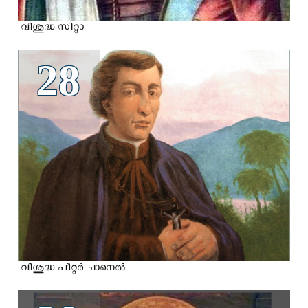
വിശുദ്ധ സിറ്റാ
28
വിശുദ്ധ പീറ്റര്‍ ചാനെല്‍