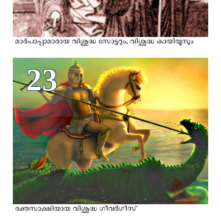
മാര്‍പാപ്പാമാരായ വിശുദ്ധ സോട്ടറും, വിശുദ്ധ കായിയൂസും
23
രക്തസാക്ഷിയായ വിശുദ്ധ ഗീവര്‍ഗീസ്