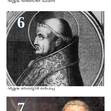
വിശുദ്ധ വിന്‍സെന്‍റ് ഫെറെര്‍
6
വിശുദ്ധ സെലസ്റ്റിന്‍ മാര്‍പാപ്പ
7