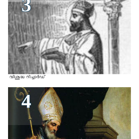
3
വിശുദ്ധ റിച്ചാര്‍ഡ്
4