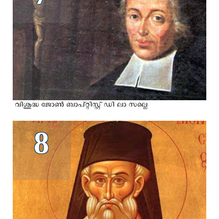
വിശുദ്ധ ജോണ്‍ ബാപ്റ്റിസ്റ്റ് ഡി ലാ സല്ലെ
8