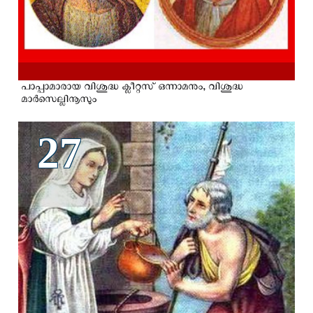
പാപ്പാമാരായ വിശുദ്ധ ക്ലീറ്റസ് ഒന്നാമനും, വിശുദ്ധ
മാര്‍സെല്ലിനൂസും
27