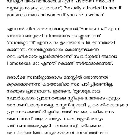
ഡിക്ഷ്ണറിയിൽ homosexual എന്ന പദത്തിന് നൽകുന്ന
വ്യാഖ്യാനം ഇപ്രകാരമാണ്, "Sexually attracted to men if
you are a man and women if you are a woman".
എന്നാൽ ചില മലയാള മാധ്യമങ്ങൾ "Homosexual" എന്ന
പദത്തെ തെറ്റായി വിവർത്തനം ചെയ്തുക്കൊണ്ട്
"സ്വവർഗ്ഗരതി" എന്ന പദം ഉപയോഗിച്ചിരിക്കുന്നതായി
കാണുന്നു. സ്വവർഗ്ഗാനുരാഗം കൊണ്ടുണ്ടാകുന്ന
ലൈംഗീകമായ പ്രവർത്തിയാണ് സ്വവർഗ്ഗരതി അഥവാ
Homosexual act എന്നത് കൊണ്ട് അർത്ഥമാക്കുന്നത്.
ഒരാൾക്കു സ്വവർഗ്ഗാനുരാഗം മനസ്സിൽ തോന്നുന്നത്
കുറ്റകരമാണെന്ന് കത്തോലിക്ക സഭ പഠിപ്പിക്കുന്നില്ല.
സഭയുടെ പ്രബോധനം ഇങ്ങനെ, "രൂഢമൂലമായ
സ്വവര്‍ഗ്ഗഭോഗ പ്രവണതയുള്ള സ്ത്രീപുരുഷന്മാരുടെ എണ്ണം
അവഗണിക്കാവുന്നതല്ല. വസ്തുനിഷ്ഠമായി ക്രമരഹിതമായ ഈ
പ്രവണത അവരില്‍ ഭൂരിഭാഗത്തിനും ഒരു പരീക്ഷണം
തന്നെയാണ്. ആദരവോടും സഹാനുഭൂതിയോടും
പരിഗണനയോടുംകൂടി അവരെ സ്വീകരിക്കണം.
അവര്‍ക്കെതിരെ അന്യായമായ വിവേചനത്തിന്‍റെ