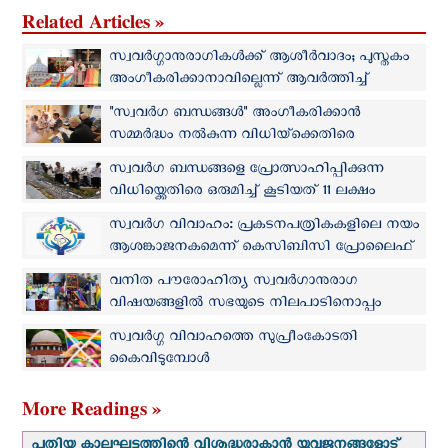
Related Articles »
സ്വവർഗ്ഗാനുരാഗികൾക്ക് ആശീർവാദം; പുസ്തകം
അംഗീകരിക്കാനാവില്ലെന്ന് ആവര്‍ത്തിച്ച്
വത്തിക്കാൻ
"സ്വവർഗ ബന്ധങ്ങള്‍" അംഗീകരിക്കാൻ
സമ്മര്‍ദ്ധം നല്‍കുന്ന വിധിയ്‌ക്കെതിരെ
യൂറോപ്യൻ മെത്രാന്‍ സമിതി
സ്വവർഗ ബന്ധങ്ങളെ പ്രോത്സാഹിപ്പിക്കുന്ന
വിധിയ്ക്കെതിരെ ഒരുമിച്ച് കൂടിയത് 11 ലക്ഷം
കൊറിയൻ ക്രൈസ്തവര്‍
സ്വവർഗ വിവാഹം: പ്രകടനപത്രികകളിലെ നയം
ആശങ്കാജനകമെന്ന് കെസിബിസി പ്രോലൈഫ്
സമിതി
വനിത പൗരോഹിത്യ സ്വവർഗാനുരാഗ
വിഷയങ്ങളില്‍ സഭയുടെ നിലപാടിനൊപ്പം
മുൻപോട്ടു പോകണം: ജർമ്മന്‍ മെത്രാൻമാർക്ക്
സ്വവർഗ്ഗ വിവാഹത്തെ സുപ്രീംകോടതി
വത്തിക്കാന്‍റെ താക്കീത്
കൈവിടുമ്പോൾ
More Readings »
പുതിയ കാലഘട്ടത്തിന്റെ വിശുദ്ധരാകാന്‍ യുവജനങ്ങളോട്