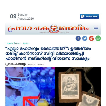
09
Sunday
August 2026
Youth Zone - 2026
‘‘എല്ലാ മഹത്വവും ദൈവത്തിന്’’: ഉത്തരീയം
ധരിച്ച് കാന്‍സാസ് സിറ്റി വിജയശില്‍പ്പി
ഹാരിസന്‍ ബട്കറിന്റെ വിശ്വാസ സാക്ഷ്യം
പ്രവാചകശബ്ദം
14-02-2023 - Tuesday