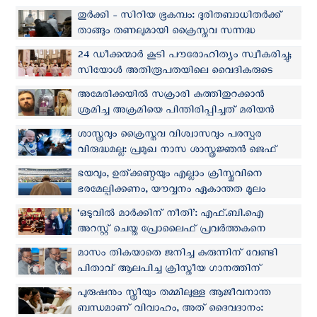
വനിതയെ കുറ്റവിമുക്തയാക്കി
തുര്‍ക്കി - സിറിയ ഭൂകമ്പം: ദുരിതബാധിതര്‍ക്ക്
താങ്ങും തണലുമായി ക്രൈസ്തവ സന്നദ്ധ
സംഘടനകള്‍
24 ഡീക്കന്മാര്‍ കൂടി പൗരോഹിത്യം സ്വീകരിച്ചു;
സിയോള്‍ അതിരൂപതയിലെ വൈദികരുടെ
എണ്ണം ആയിരത്തിലേക്ക്
അമേരിക്കയില്‍ സക്രാരി കുത്തിതുറക്കാൻ
ശ്രമിച്ച അക്രമിയെ പിന്തിരിപ്പിച്ചത് മരിയൻ
തിരുസ്വരൂപം; പോലീസ് വെളിപ്പെടുത്തൽ
ശാസ്ത്രവും ക്രൈസ്തവ വിശ്വാസവും പരസ്പര
വിരുദ്ധമല്ല: പ്രമുഖ നാസ ശാസ്ത്രജ്ഞൻ ജെഫ്
വില്യംസ്
ഭയവും, ഉത്ക്കണ്ഠയും എല്ലാം ക്രിസ്തുവിനെ
ഭരമേല്പിക്കണം, യൗവ്വനം ഏകാന്തത മൂലം
നശിപ്പിക്കരുത്: കോംഗോയിലെ യുവജനങ്ങളോട്
‘ഒടുവില്‍ മാര്‍ക്കിന് നീതി’: എഫ്.ബി.ഐ
പാപ്പ
അറസ്റ്റ് ചെയ്ത പ്രോലൈഫ് പ്രവര്‍ത്തകനെ
കോടതി കുറ്റവിമുക്തമാക്കി
മാസം തികയാതെ ജനിച്ച കുരുന്നിന് വേണ്ടി
പിതാവ് ആലപിച്ച ക്രിസ്തീയ ഗാനത്തിന്
കുഞ്ഞിന്റെ പ്രതികരണം: വീഡിയോ വൈറൽ
പുരുഷനും സ്ത്രീയും തമ്മിലുള്ള ആജീവനാന്ത
ബന്ധമാണ് വിവാഹം, അത് ദൈവദാനം: