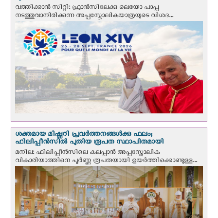
വത്തിക്കാന്‍ സിറ്റി: ഫ്രാൻസിലേക്കു ലെയോ പാപ്പ
നടത്തുവാനിരിക്കുന്ന അപ്പസ്തോലികയാത്രയുടെ വിശദ...
ശക്തമായ മിഷ്ണറി പ്രവർത്തനങ്ങൾക്കു ഫലം;
ഫിലിപ്പീൻസിൽ പുതിയ രൂപത സ്ഥാപിതമായി
മനില: ഫിലിപ്പീൻസിലെ കലപ്പാൻ അപ്പസ്തോലിക
വികാരിയാത്തിനെ പൂർണ്ണ രൂപതയായി ഉയർത്തിക്കൊണ്ടുള്ള...