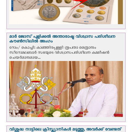
മാർ ജോസ് പുളിക്കൽ അന്താരാഷ്ട്ര വിശ്വാസ പരിശീലന
കൗൺസിലിൽ അംഗം
റോം/ കൊച്ചി: കാഞ്ഞിരപ്പള്ളി രൂപതാ മെത്രാനും
സീറോമലബാർ സഭയുടെ വിശ്വാസപരിശീലന കമ്മീഷൻ
ചെയർമാനുമായ...
വിശുദ്ധ നാട്ടിലെ ക്രിസ്ത്യാനികൾ മടുത്തു, അവർക്ക് വേണ്ടത്