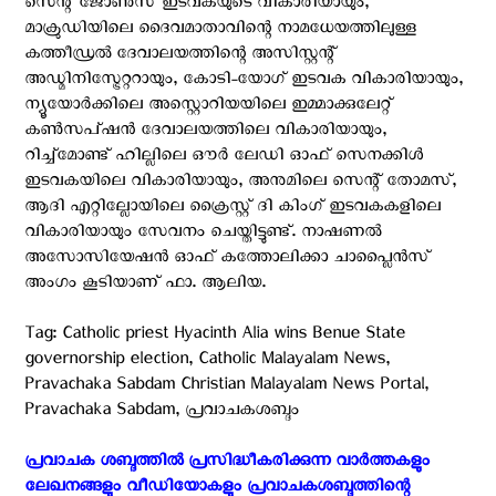
സെന്റ്‌ ജോണ്‍സ് ഇടവകയുടെ വികാരിയായും,
മാക്രുഡിയിലെ ദൈവമാതാവിന്റെ നാമധേയത്തിലുള്ള
കത്തീഡ്രല്‍ ദേവാലയത്തിന്റെ അസിസ്റ്റന്റ്
അഡ്മിനിസ്ട്രേറ്ററായും, കോടി-യോഗ് ഇടവക വികാരിയായും,
ന്യൂയോര്‍ക്കിലെ അസ്റ്റൊറിയയിലെ ഇമ്മാക്കുലേറ്റ്
കണ്‍സപ്ഷന്‍ ദേവാലയത്തിലെ വികാരിയായും,
റിച്ച്മോണ്ട് ഹില്ലിലെ ഔര്‍ ലേഡി ഓഫ് സെനക്കിള്‍
ഇടവകയിലെ വികാരിയായും, അനുമിലെ സെന്റ്‌ തോമസ്‌,
ആദി എറ്റില്ലോയിലെ ക്രൈസ്റ്റ് ദി കിംഗ് ഇടവകകളിലെ
വികാരിയായും സേവനം ചെയ്തിട്ടുണ്ട്. നാഷണല്‍
അസോസിയേഷന്‍ ഓഫ് കത്തോലിക്കാ ചാപ്ലൈന്‍സ്
അംഗം കൂടിയാണ് ഫാ. ആലിയ.
Tag: Catholic priest Hyacinth Alia wins Benue State
governorship election, Catholic Malayalam News,
Pravachaka Sabdam Christian Malayalam News Portal,
Pravachaka Sabdam, പ്രവാചകശബ്ദം
പ്രവാചക ശബ്ദത്തിൽ പ്രസിദ്ധീകരിക്കുന്ന വാർത്തകളും
ലേഖനങ്ങളും വീഡിയോകളും പ്രവാചകശബ്ദത്തിന്റെ