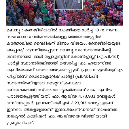
ബെന്യു : നൈജീരിയയില്‍ ഇക്കഴിഞ്ഞ മാര്‍ച്ച് 18 ന് നടന്ന
സംസ്ഥാന ഗവര്‍ണര്‍മാര്‍ക്കുള്ള തെരഞ്ഞെടുപ്പില്‍
കത്തോലിക്ക വൈദികന് മിന്നും വിജയം. നൈജീരിയയുടെ
‘അപ്പകുട്ട’ എന്നറിയപ്പെടുന്ന ബെന്യു സംസ്ഥാനത്തിന്റെ
ഗവര്‍ണറായി ഓള്‍ പ്രോഗ്രസ്സീവ് കോണ്‍ഗ്രസ്സ് (എ.പി.സി)
പാര്‍ട്ടി സ്ഥാനാര്‍ത്ഥിയായി മത്സരിച്ച ഫാ. ഹയാസിന്ത്
ആലിയയാണ് തെരഞ്ഞെടുക്കപ്പെട്ടത്. പ്രധാന എതിരാളിയും
പീപ്പിള്‍സ് ഡെമോക്രാറ്റിക്‌ പാര്‍ട്ടി (പി.ഡി.പി)
സ്ഥാനാര്‍ത്ഥിയുമായ ടൈറ്റസ് ഉബായെ
രണ്ടരലക്ഷത്തിലധികം വോട്ടുകള്‍ക്കാണ് ഫാ. ആലിയ
പരാജയപ്പെടുത്തിയത്. ഫാ. ആലിയ 4,73,933 വോട്ടുകള്‍
നേടിയപ്പോള്‍, ഉബാക്ക് ലഭിച്ചത് 2,23,913 വോട്ടുകളാണ്.
ഇന്നലെ തിങ്കളാഴ്ചയാണ് ഇന്‍ഡിപെന്‍ഡന്‍ഡ് നാഷണല്‍
ഇലക്ടറല്‍ കമ്മീഷന്‍ ഫാ. ആലിയയെ വിജയിയായി
പ്രഖ്യാപിച്ചത്.