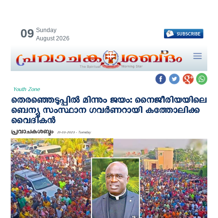
09
Sunday
August 2026
Youth Zone
തെരഞ്ഞെടുപ്പില്‍ മിന്നും ജയം: നൈജീരിയയിലെ
ബെന്യു സംസ്ഥാന ഗവര്‍ണറായി കത്തോലിക്ക
വൈദികന്‍
പ്രവാചകശബ്ദം
21-03-2023 - Tuesday