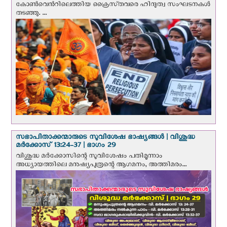
കോൺവെന്‍റിലെത്തിയ ക്രൈസ്‌തവരെ ഹിന്ദുത്വ സംഘടനകൾ
തടഞ്ഞു. ...
സഭാപിതാക്കന്മാരുടെ സുവിശേഷ ഭാഷ്യങ്ങള്‍ | വിശുദ്ധ
മര്‍ക്കോസ് 13:24-37 | ഭാഗം 29
വിശുദ്ധ മര്‍ക്കോസിന്റെ സുവിശേഷം പതിമൂന്നാം
അധ്യായത്തിലെ മനുഷ്യപുത്രന്റെ ആഗമനം, അത്തിമരം...