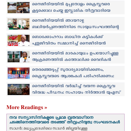
നൈജീരിയയില്‍ മുപ്പതോളം ക്രൈസ്തവരെ
കൂട്ടക്കൊല ചെയ്ത ഇസ്ലാമിക തീവ്രവാദിയെ
സൈന്യം അറസ്റ്റ് ചെയ്തു
നൈജീരിയയില്‍ ഞായറാഴ്ച
ബലിയര്‍പ്പണത്തിനിടെ സായുധസംഘത്തിന്റെ
ആക്രമണം: 2 പേരെ തട്ടിക്കൊണ്ടുപോയി
ബൊക്കോഹറാം ബാധിത കുട്ടികൾക്ക്
പുതുജീവിതം സമ്മാനിച്ച് നൈജീരിയന്‍
സഭയുടെ വിദ്യാഭ്യാസ പദ്ധതി
നൈജീരിയയിൽ മാരകായുധം ഉപയോഗിച്ചുള്ള
ആക്രമണത്തിൽ കത്തോലിക്ക വൈദികൻ
കൊല്ലപ്പെട്ടു
തെരഞ്ഞെടുപ്പ് സുതാര്യമായിരിക്കണം,
ക്രൈസ്തവരുടെ ആശങ്കകൾ പരിഹരിക്കണം:
നൈജീരിയന്‍ മെത്രാൻ സമിതി
നൈജീരിയയില്‍ വര്‍ദ്ധിച്ച് വരുന്ന ക്രൈസ്തവ
വിരുദ്ധ പീഡനം: സഹായം നിർത്താൻ യുഎസ്
ബിൽ
More Readings »
നവ സന്യാസിനികളുടെ പ്രഥമ വ്രതവാഗ്‌ദാന
ചടങ്ങിനെത്തിയവരെ തടഞ്ഞ് തീവ്രഹിന്ദുത്വ സംഘടനകള്‍
സാഗർ: മധ്യപ്രദേശിലെ സാഗർ ജില്ലയിലുള്ള