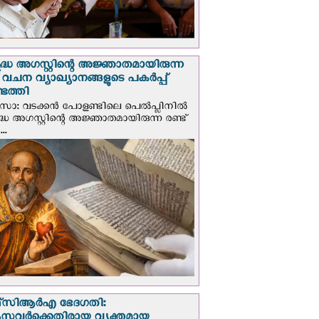
ദ്ധ അഗസ്റ്റിന്റെ അജ്ഞാതമായിരുന്ന
് വചന വ്യാഖ്യാനങ്ങളുടെ പകര്‍പ്പ്
െത്തി
‍സോ: വടക്കൻ പോളണ്ടിലെ പെൽപ്ലിനില്‍
്ധ അഗസ്റ്റിന്റെ അജ്ഞാതമായിരുന്ന രണ്ട്
..
സി‌ആര്‍‌എ ഭേദഗതി: