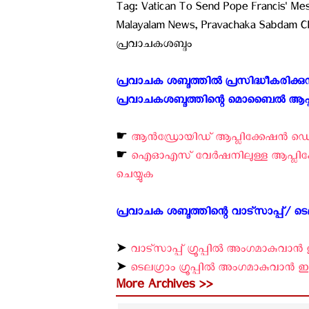
Tag: Vatican To Send Pope Francis' Mes
Malayalam News, Pravachaka Sabdam Chr
പ്രവാചകശബ്ദം
പ്രവാചക ശബ്ദത്തിൽ പ്രസിദ്ധീകരിക്
പ്രവാചകശബ്ദത്തിന്റെ മൊബൈൽ ആപ്പിലൂടെ
☛
ആന്‍ഡ്രോയിഡ് ആപ്ലിക്കേഷന്‍ ഡൌണ്
☛
ഐ‌ഓ‌എസ് വേര്‍ഷനിലുള്ള ആപ്ലിക്ക
ചെയ്യുക ‍
പ്രവാചക ശബ്ദത്തിന്റെ വാട്സാപ്പ്/ ടെലഗ
➤
വാട്സാപ്പ് ഗ്രൂപ്പിൽ അംഗമാകുവാൻ ഇ
➤
ടെലഗ്രാം ഗ്രൂപ്പിൽ അംഗമാകുവാൻ ഇവി
More Archives >>