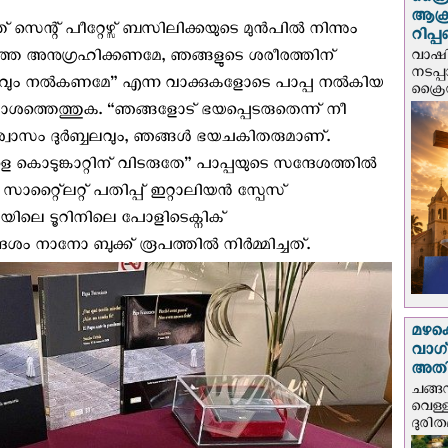
ക്രൈ
ആക്
ന്റ്‌ പീറ്റേഴ്സ് ബസിലിക്കയുടെ മുന്‍പില്‍ നിന്നും
റിപ്
വാഷിം
്തെ അനുഗ്രഹിക്കണമേ, ഞങ്ങളുടെ ശരീരത്തിന്
നടപ്
സവും നല്‍കണമേ” എന്ന വാക്കുകളോടെ പാപ്പ നല്‍കിയ
ക്രൈ
ശത്തെത്തുക. “ഞങ്ങളോട് ഭയപ്പെടരുതെന്ന് നീ
ിശ്വാസം ദുര്‍ബ്ബലവും, ഞങ്ങള്‍ ഭയചകിതരുമാണ്.
 കൊടുങ്കാറ്റിന്‌ വിടരുതേ” പാപ്പയുടെ സന്ദേശത്തില്‍
 സാറ്റ്ലൈറ്റ് പതിപ്പ് ഇറ്റാലിയന്‍ സ്പേസ്
ലിയിലെ ടൂറിനിലെ പോളിടെക്നിക്
 നാനോ ബുക്ക് രൂപത്തില്‍ നിര്‍മ്മിച്ചത്.
മഴക
വാഗ്
അത
ചങ്ങ
വെള്
ദുരിത