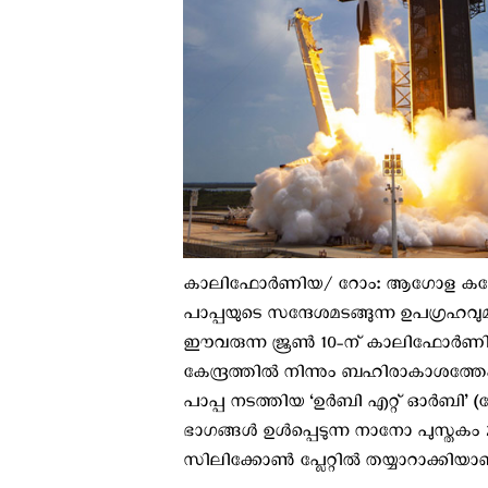
കാലിഫോര്‍ണിയ/ റോം: ആഗോള കത്ത
പാപ്പയുടെ സന്ദേശമടങ്ങുന്ന ഉപഗ്രഹവുമ
ഈവരുന്ന ജൂണ്‍ 10-ന് കാലിഫോര്‍ണ
കേന്ദ്രത്തില്‍ നിന്നും ബഹിരാകാശത്തേക്ക്
പാപ്പ നടത്തിയ ‘ഉര്‍ബി എറ്റ് ഓര്‍ബി
ഭാഗങ്ങള്‍ ഉള്‍പ്പെടുന്ന നാനോ പുസ്തകം 2 മി
സിലിക്കോണ്‍ പ്ലേറ്റിൽ തയ്യാറാക്കി