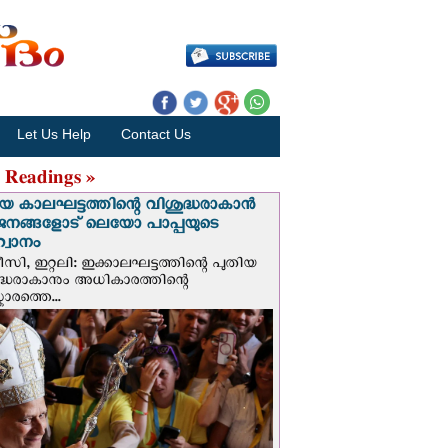
Let Us Help
Contact Us
 Readings »
യ കാലഘട്ടത്തിന്റെ വിശുദ്ധരാകാന്‍
ജനങ്ങളോട് ലെയോ പാപ്പയുടെ
വാനം
സി, ഇറ്റലി: ഇക്കാലഘട്ടത്തിന്റെ പുതിയ
ദ്ധരാകാനും അധികാരത്തിന്റെ
ാരത്തെ...