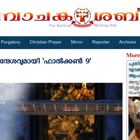
Purgatory
Christian Prayer
Mirror
Reporter
Archives
More
്ദേശവുമായി 'ഫാല്‍ക്കണ്‍ 9'
പുതി
യുവ
ആഹ്
അസ്സീ
വിശു
സംസ്ക