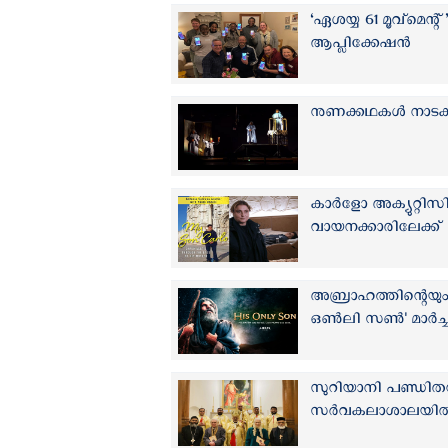
‘ഏശയ്യ 61 മൂവ്മെന്
ആപ്ലിക്കേഷന്‍
നുണക്കഥകൾ നാടകങ്
കാർളോ അക്യുറ്റിസ
വായനക്കാരിലേക്ക്
അബ്രാഹത്തിന്റെയും
ഒണ്‍ലി സൺ' മാർച്ച്
സുറിയാനി പണ്ഡിത
സർവകലാശാലയിൽ