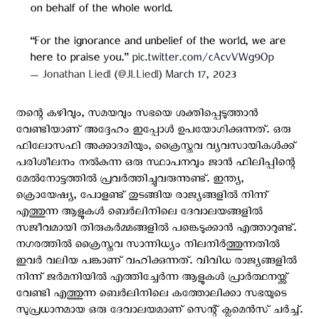
on behalf of the whole world.
“For the ignorance and unbelief of the world, we are
here to praise you.”
pic.twitter.com/cAcvVWg9Op
— Jonathan Liedl (@JLLiedl)
March 17, 2023
തന്റെ കഴിവും, സമയവും സഭയെ ശക്തിപ്പെടുത്താൻ
വേണ്ടിയാണ് അദ്ദേഹം ഇപ്പോൾ ഉപയോഗിക്കുന്നത്. ഒരു
ഫിലോസഫി അക്കാദമിയും, ക്രൈസ്തവ വ്യവസായികൾക്ക്
പരിശീലനം നൽകുന്ന ഒരു സ്ഥാപനവും ജാൻ ഫിലിപ്പിന്റെ
മേൽനോട്ടത്തിൽ പ്രവർത്തിച്ചുവരുന്നുണ്ട്. ഇന്ത്യ,
ക്രൊയേഷ്യ, പോളണ്ട് തുടങ്ങിയ രാജ്യങ്ങളിൽ നിന്ന്
എത്തുന്ന ആളുകൾ ബെർലിനിലെ ദേവാലയങ്ങളിൽ
സജീവമായി തിരുകർമ്മങ്ങളിൽ പങ്കെടുക്കാൻ എത്താറുണ്ട്.
നഗരത്തിൽ ക്രൈസ്തവ സാന്നിധ്യം നിലനിർത്തുന്നതിൽ
ഇവർ വലിയ പങ്കാണ് വഹിക്കുന്നത്. വിവിധ രാജ്യങ്ങളിൽ
നിന്ന് ജർമനിയിൽ എത്തിച്ചേർന്ന ആളുകൾ പ്രാർത്ഥനയ്ക്ക്
വേണ്ടി എത്തുന്ന ബെർലിനിലെ കത്തോലിക്കാ സഭയുടെ
സുപ്രധാനമായ ഒരു ദേവാലയമാണ് സെന്റ് ക്ലമെൻസ് ചർച്ച്.