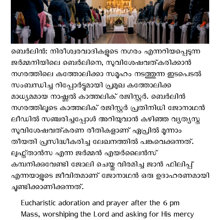
ബെര്‍ലിന്‍: നിരീശ്വരവാദികളുടെ നഗരം എന്നറിയപ്പെടുന്ന
ജർമ്മനിയിലെ ബെർലിനെ, സുവിശേഷവത്കരിക്കാൻ
നഗരത്തിലെ കത്തോലിക്കാ സമൂഹം നടത്തുന്ന ഇടപെടല്‍
സംബന്ധിച്ച റിപ്പോര്‍ട്ടുമായി പ്രമുഖ കത്തോലിക്ക
മാധ്യമമായ നാഷ്ണൽ കാത്തലിക് രജിസ്റ്റർ. ബെർലിൻ
നഗരത്തിലൂടെ കാത്തലിക് രജിസ്റ്റര്‍ പ്രതിനിധി ജോനാഥൻ
ലീഡിൽ സഞ്ചരിച്ചപ്പോള്‍ അറിയുവാന്‍ കഴിഞ്ഞ വ്യത്യസ്ത
സുവിശേഷവത്കരണ രീതികളാണ് ഏപ്രിൽ മൂന്നാം
തീയതി പ്രസിദ്ധീകരിച്ച ലേഖനത്തിൽ പങ്കുവെക്കുന്നത്.
ലുഫ്ത്താൻസ എന്ന ജർമ്മൻ എയർലൈൻസ്
കമ്പനിക്കുവേണ്ടി ജോലി ചെയ്തു വിരമിച്ച ജാൻ ഫിലിപ്പ്
എന്നയാളുടെ ജീവിതമാണ് ജോനാഥൻ ഒരു ഉദാഹരണമായി
ചൂണ്ടിക്കാണിക്കുന്നത്.
Eucharistic adoration and prayer after the 6 pm
Mass, worshiping the Lord and asking for His mercy