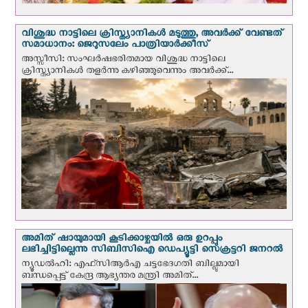
വിശുദ്ധ നാട്ടിലെ ക്രിസ്ത്യാനികൾ മടുത്തു, അവർക്ക് വേണ്ടത്
സമാധാനം: ജെറുസലേം പാത്രിയാര്‍ക്കീസ്
അസ്സീസി: സംഘര്‍ഷഭരിതമായ വിശുദ്ധ നാട്ടിലെ
ക്രിസ്ത്യാനികൾ തളര്‍ന്നു കഴിഞ്ഞുവെന്നും അവർക്ക്...
അമിത് ഷായുമായി കൂടിക്കാഴ്ചയില്‍ ഒരു ഉറപ്പും
ലഭിച്ചിട്ടില്ലെന്നു സിബിസിഐ ഡെപ്യൂട്ടി സെക്രട്ടറി ജനറല്‍
ന്യൂഡല്‍ഹി: എഫ്‌സിആര്‍എ ചട്ടഭേദഗതി ബില്ലുമായി
ബന്ധപ്പെട്ട് കേന്ദ്ര ആഭ്യന്തര മന്ത്രി അമിത്...