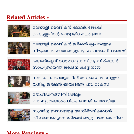
Related Articles »
മലയാളി വൈദികന്‍ മോൺ. ജോഷി
പൊട്ടയ്ക്കലിന്റെ മെത്രാഭിഷേകം ഇന്ന്
ജര്‍മ്മനിയില്‍
മലയാളി വൈദികന്‍ ജര്‍മ്മന്‍ രൂപതയുടെ
നിയുക്ത സഹായ മെത്രാന്‍; ഫാ. ജോഷി ജോർജ്
പൊട്ടയ്ക്കലിന് പുതിയ നിയോഗം
കോൺക്ലേവ് താരതമ്യേന നീണ്ടു നില്‍ക്കാന്‍
സാധ്യതയെന്ന് ജര്‍മ്മന്‍ കര്‍ദ്ദിനാള്‍
സമാധാന ദൗത്യത്തിനിടെ നാസി ഭരണകൂടം
വധിച്ച ജര്‍മ്മന്‍ വൈദികന്‍ ഫാ. മാക്‌സ്
ജോസഫ് വാഴ്ത്തപ്പെട്ട പദവിയില്‍
മതപീഡനത്തിനിടയിലും
മനുഷ്യാവകാശങ്ങള്‍ക്കു വേണ്ടി പോരാടിയ
ഇറാനി ക്രിസ്ത്യന്‍ വനിതക്ക് ജര്‍മ്മന്‍ പുരസ്കാരം
സ്വവര്‍ഗ്ഗ ബന്ധങ്ങളെ ആശീര്‍വദിക്കുവാന്‍
തീരുമാനമെടുത്ത ജര്‍മ്മന്‍ മെത്രാന്മാര്‍ക്കെതിരെ
പ്രമുഖ കര്‍ദ്ദിനാളുമാര്‍
More Readings »