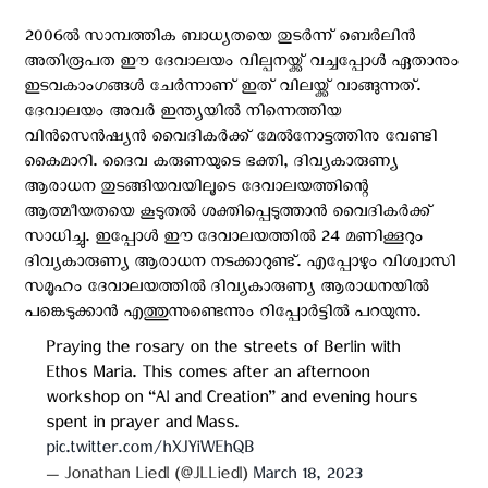
2006ൽ സാമ്പത്തിക ബാധ്യതയെ തുടർന്ന് ബെർലിൻ
അതിരൂപത ഈ ദേവാലയം വില്പനയ്ക്ക് വച്ചപ്പോൾ ഏതാനും
ഇടവകാംഗങ്ങൾ ചേർന്നാണ് ഇത് വിലയ്ക്ക് വാങ്ങുന്നത്.
ദേവാലയം അവർ ഇന്ത്യയില്‍ നിന്നെത്തിയ
വിൻസെൻഷ്യന്‍ വൈദികർക്ക് മേൽനോട്ടത്തിനു വേണ്ടി
കൈമാറി. ദൈവ കരുണയുടെ ഭക്തി, ദിവ്യകാരുണ്യ
ആരാധന തുടങ്ങിയവയിലൂടെ ദേവാലയത്തിന്റെ
ആത്മീയതയെ കൂടുതൽ ശക്തിപ്പെടുത്താൻ വൈദികർക്ക്
സാധിച്ചു. ഇപ്പോൾ ഈ ദേവാലയത്തിൽ 24 മണിക്കൂറും
ദിവ്യകാരുണ്യ ആരാധന നടക്കാറുണ്ട്. എപ്പോഴും വിശ്വാസി
സമൂഹം ദേവാലയത്തിൽ ദിവ്യകാരുണ്യ ആരാധനയിൽ
പങ്കെടുക്കാൻ എത്തുന്നുണ്ടെന്നും റിപ്പോര്‍ട്ടില്‍ പറയുന്നു.
Praying the rosary on the streets of Berlin with
Ethos Maria. This comes after an afternoon
workshop on “AI and Creation” and evening hours
spent in prayer and Mass.
pic.twitter.com/hXJYiWEhQB
— Jonathan Liedl (@JLLiedl)
March 18, 2023