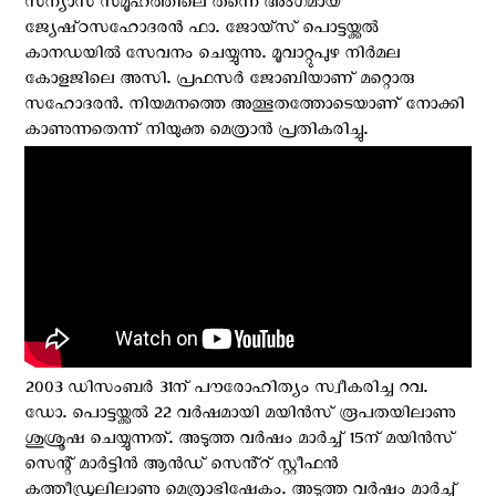
സന്യാസ സമൂഹത്തിലെ തന്നെ അംഗമായ
ജ്യേഷ്‌ഠസഹോദരൻ ഫാ. ജോയ്‌സ് പൊട്ടയ്ക്കൽ
കാനഡയിൽ സേവനം ചെയ്യുന്നു. മൂവാറ്റുപുഴ നിർമല
കോളജിലെ അസി. പ്രഫസർ ജോബിയാണ് മറ്റൊരു
സഹോദരൻ. നിയമനത്തെ അത്ഭുതത്തോടെയാണ് നോക്കി
കാണുന്നതെന്ന് നിയുക്ത മെത്രാന്‍ പ്രതികരിച്ചു.
2003 ഡിസംബർ 31ന് പൗരോഹിത്യം സ്വീകരിച്ച റവ.
ഡോ. പൊട്ടയ്ക്കൽ 22 വർഷമായി മയിൻസ് രൂപതയിലാണു
ശുശ്രൂഷ ചെയ്യുന്നത്. അടുത്ത വർഷം മാർച്ച് 15ന് മയിൻസ്
സെന്റ് മാർട്ടിൻ ആൻഡ് സെൻ്റ് സ്റ്റീഫൻ
കത്തീഡ്രലിലാണു മെത്രാഭിഷേകം. അടുത്ത വർഷം മാർച്ച്