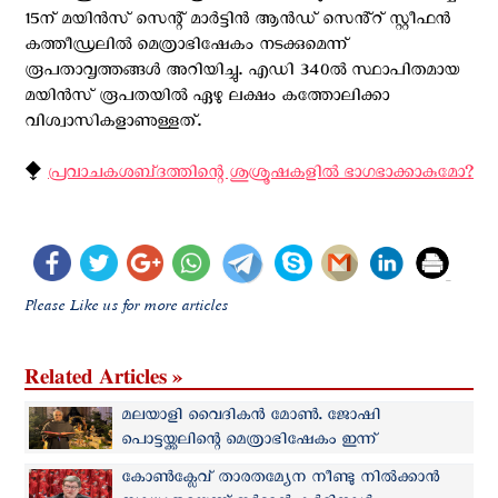
15ന് മയിൻസ് സെന്റ് മാർട്ടിൻ ആൻഡ് സെൻ്റ് സ്റ്റീഫൻ
കത്തീഡ്രലില്‍ മെത്രാഭിഷേകം നടക്കുമെന്ന്
രൂപതാവൃത്തങ്ങള്‍ അറിയിച്ചു. എഡി 340ൽ സ്ഥാപിതമായ
മയിൻസ് രൂപതയിൽ ഏഴു ലക്ഷം കത്തോലിക്കാ
വിശ്വാസികളാണുള്ളത്.
⧪
പ്രവാചകശബ്‌ദത്തിന്റെ ശുശ്രൂഷകളില്‍ ഭാഗഭാക്കാകുമോ?
Please Like us for more articles
Related Articles »
മലയാളി വൈദികന്‍ മോൺ. ജോഷി
പൊട്ടയ്ക്കലിന്റെ മെത്രാഭിഷേകം ഇന്ന്
ജര്‍മ്മനിയില്‍
കോൺക്ലേവ് താരതമ്യേന നീണ്ടു നില്‍ക്കാന്‍