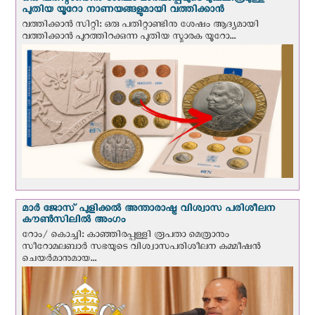
ഒരു പതിറ്റാണ്ടിനു ശേഷം മാർപാപ്പയുടെ മുഖചിത്രമുള്ള
പുതിയ യൂറോ നാണയങ്ങളുമായി വത്തിക്കാന്‍
വത്തിക്കാന്‍ സിറ്റി: ഒരു പതിറ്റാണ്ടിനു ശേഷം ആദ്യമായി
വത്തിക്കാൻ പുറത്തിറക്കുന്ന പുതിയ സ്മാരക യൂറോ...
മാർ ജോസ് പുളിക്കൽ അന്താരാഷ്ട്ര വിശ്വാസ പരിശീലന
കൗൺസിലിൽ അംഗം
റോം/ കൊച്ചി: കാഞ്ഞിരപ്പള്ളി രൂപതാ മെത്രാനും
സീറോമലബാർ സഭയുടെ വിശ്വാസപരിശീലന കമ്മീഷൻ
ചെയർമാനുമായ...