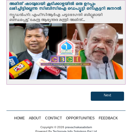
അമിത് ഷായുമായി കൂടിക്കാഴ്ചയില്‍ ഒരു ഉറപ്പും
ലഭിച്ചിട്ടില്ലെന്നു സിബിസിഐ ഡെപ്യൂട്ടി സെക്രട്ടറി ജനറല്‍
ന്യൂഡല്‍ഹി: എഫ്‌സിആര്‍എ ചട്ടഭേദഗതി ബില്ലുമായി
ബന്ധപ്പെട്ട് കേന്ദ്ര ആഭ്യന്തര മന്ത്രി അമിത്...
Next
HOME
ABOUT
CONTACT
OPPORTUNITIES
FEEDBACK
Copyright © 2026
pravachakasabdam
Powered By
Technovia Info Solutions Pvt Ltd