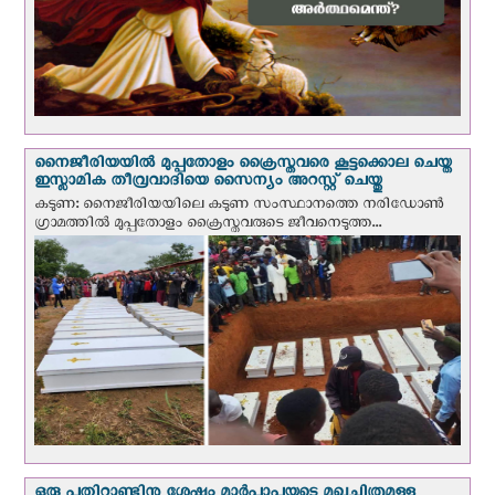
നൈജീരിയയില്‍ മുപ്പതോളം ക്രൈസ്തവരെ കൂട്ടക്കൊല ചെയ്ത
ഇസ്ലാമിക തീവ്രവാദിയെ സൈന്യം അറസ്റ്റ് ചെയ്തു
കടുണ: നൈജീരിയയിലെ കടുണ സംസ്ഥാനത്തെ നരിഡോൺ
ഗ്രാമത്തിൽ മുപ്പതോളം ക്രൈസ്തവരുടെ ജീവനെടുത്ത...