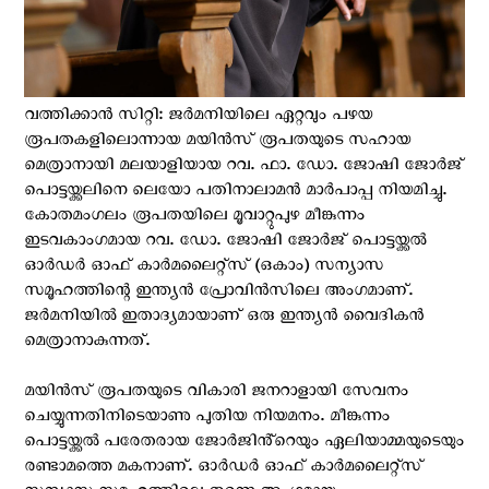
വത്തിക്കാൻ സിറ്റി: ജർമനിയിലെ ഏറ്റവും പഴയ
രൂപതകളിലൊന്നായ മയിൻസ് രൂപതയുടെ സഹായ
മെത്രാനായി മലയാളിയായ റവ. ഫാ. ഡോ. ജോഷി ജോർജ്
പൊട്ടയ്ക്കലിനെ ലെയോ പതിനാലാമൻ മാർപാപ്പ നിയമിച്ചു.
കോതമംഗലം രൂപതയിലെ മൂവാറ്റുപുഴ മീങ്കുന്നം
ഇടവകാംഗമായ റവ. ഡോ. ജോഷി ജോർജ് പൊട്ടയ്ക്കല്‍
ഓർഡർ ഓഫ് കാർമലൈറ്റ്സ് (ഒകാം) സന്യാസ
സമൂഹത്തിന്റെ ഇന്ത്യൻ പ്രോവിൻസിലെ അംഗമാണ്.
ജർമനിയിൽ ഇതാദ്യമായാണ് ഒരു ഇന്ത്യൻ വൈദികൻ
മെത്രാനാകുന്നത്.
മയിൻസ് രൂപതയുടെ വികാരി ജനറാളായി സേവനം
ചെയ്യുന്നതിനിടെയാണു പുതിയ നിയമനം. മീങ്കുന്നം
പൊട്ടയ്ക്കൽ പരേതരായ ജോർജിൻ്റെയും ഏലിയാമ്മയുടെയും
രണ്ടാമത്തെ മകനാണ്. ഓർഡർ ഓഫ് കാർമലൈറ്റ്സ്