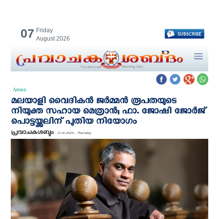
07
Friday
August 2026
News
മലയാളി വൈദികന്‍ ജര്‍മ്മന്‍ രൂപതയുടെ
നിയുക്ത സഹായ മെത്രാന്‍; ഫാ. ജോഷി ജോർജ്
പൊട്ടയ്ക്കലിന് പുതിയ നിയോഗം
പ്രവാചകശബ്ദം
27-11-2025 - Thursday