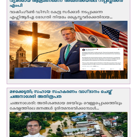
വ്യക്തമായ ആക്രമണമെന്ന് അമേരിക്കയിലെ റിപ്പബ്ലിക്കൻ
എംപി
വാഷിംഗ്ടണ്‍ ഡി‌സി: കേന്ദ്ര സർക്കാർ നടപ്പാക്കുന്ന
എഫ്സിആർഎ ഭേദഗതി നിയമം ക്രൈസ്തവർക്കെതിരായ...
മഴക്കെടുതി; സഹായ സഹകരണം വാഗ്‌ദാനം ചെയ്ത്
ചങ്ങനാശേരി അതിരൂപത
ചങ്ങനാശേരി: അതിശക്തമായ മഴയിലും വെള്ളപ്പൊക്കത്തിലും
കേരളത്തിലെ ജനങ്ങൾ ദുരിതമനുഭവിക്കുമ്പോൾ...