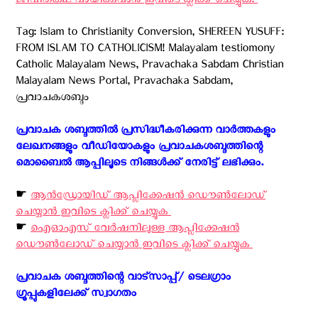
ജീവിതകഥ വായിക്കുവാന്‍ ഇവിടെ ക്ലിക്ക് ചെയ്യുക. ‍
Tag: Islam to Christianity Conversion, SHEREEN YUSUFF:
FROM ISLAM TO CATHOLICISM! Malayalam testiomony
Catholic Malayalam News, Pravachaka Sabdam Christian
Malayalam News Portal, Pravachaka Sabdam,
പ്രവാചകശബ്ദം
പ്രവാചക ശബ്ദത്തിൽ പ്രസിദ്ധീകരിക്കുന്ന വാർത്തകളും
ലേഖനങ്ങളും വീഡിയോകളും പ്രവാചകശബ്ദത്തിന്റെ
മൊബൈൽ ആപ്പിലൂടെ നിങ്ങൾക്ക് നേരിട്ട് ലഭിക്കും. ‍
☛
ആന്‍ഡ്രോയിഡ് ആപ്ലിക്കേഷന്‍ ഡൌണ്‍ലോഡ്
ചെയ്യാന്‍ ഇവിടെ ക്ലിക്ക് ചെയ്യുക ‍
☛
ഐ‌ഓ‌എസ് വേര്‍ഷനിലുള്ള ആപ്ലിക്കേഷന്‍
ഡൌണ്‍ലോഡ് ചെയ്യാന്‍ ഇവിടെ ക്ലിക്ക് ചെയ്യുക ‍
പ്രവാചക ശബ്ദത്തിന്റെ വാട്സാപ്പ്/ ടെലഗ്രാം
ഗ്രൂപ്പുകളിലേക്ക് സ്വാഗതം ‍