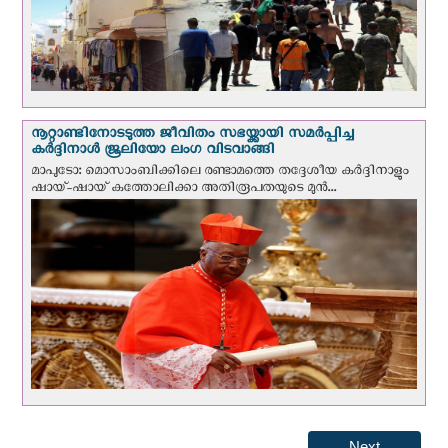
നൂറ്റാണ്ടിനോടടുത്ത ജീവിതം സഭയ്ക്കായി സമർപ്പിച്ച
കർദ്ദിനാൾ ജൂലിയോ ലംഗ വിടവാങ്ങി
മാപുടോ: മൊസാംബിക്കിലെ രണ്ടാമത്തെ തദ്ദേശീയ കർദ്ദിനാളും
ഷായ്-ഷായ് കത്തോലിക്കാ അതിരൂപതയുടെ മുന്‍...
Next