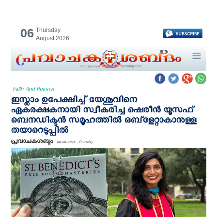
06
Thursday
August 2026
Faith And Reason
ഇസ്ലാം ഉപേക്ഷിച്ച് യേശുവിനെ
ഏകരക്ഷകനായി സ്വീകരിച്ച ഷെരീൻ യൂസഫ്
ബെനഡിക്ടൻ സമൂഹത്തില്‍ ഒബ്ളേറ്റാകാനുള്ള
തയാറെടുപ്പില്‍
പ്രവാചകശബ്ദം
08-06-2023 - Thursday