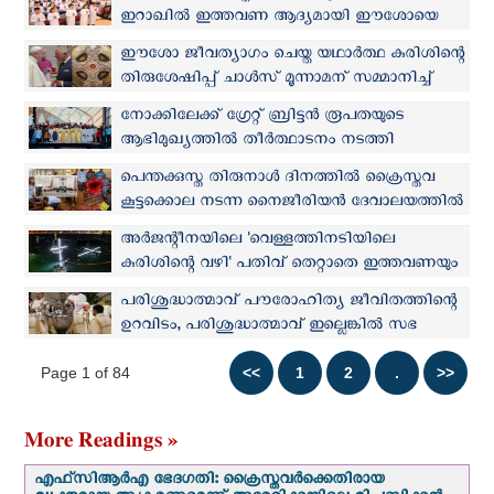
ഇറാഖില്‍ ഇത്തവണ ആദ്യമായി ഈശോയെ
സ്വീകരിച്ചത് 115 കുരുന്നുകള്‍
ഈശോ ജീവത്യാഗം ചെയ്ത യഥാര്‍ത്ഥ കുരിശിന്റെ
തിരുശേഷിപ്പ് ചാൾസ് മൂന്നാമന് സമ്മാനിച്ച്
ഫ്രാൻസിസ് പാപ്പ
നോക്കിലേക്ക് ഗ്രേറ്റ് ബ്രിട്ടൻ രൂപതയുടെ
ആഭിമുഖ്യത്തിൽ തീർത്ഥാടനം നടത്തി
പെന്തക്കുസ്ത തിരുനാള്‍ ദിനത്തില്‍ ക്രൈസ്തവ
കൂട്ടക്കൊല നടന്ന നൈജീരിയന്‍ ദേവാലയത്തില്‍
തിരുക്കര്‍മ്മങ്ങള്‍ പുനഃരാരംഭിച്ചു
അര്‍ജന്റീനയിലെ 'വെള്ളത്തിനടിയിലെ
കുരിശിന്റെ വഴി' പതിവ് തെറ്റാതെ ഇത്തവണയും
പരിശുദ്ധാത്മാവ് പൗരോഹിത്യ ജീവിതത്തിന്റെ
ഉറവിടം, പരിശുദ്ധാത്മാവ് ഇല്ലെങ്കില്‍ സഭ
മനുഷ്യനിർമ്മിത ആലയം മാത്രമാകും:
Page 1 of 84
ഫ്രാന്‍സിസ് പാപ്പ
More Readings »
എഫ്‌സി‌ആര്‍‌എ ഭേദഗതി: ക്രൈസ്തവർക്കെതിരായ