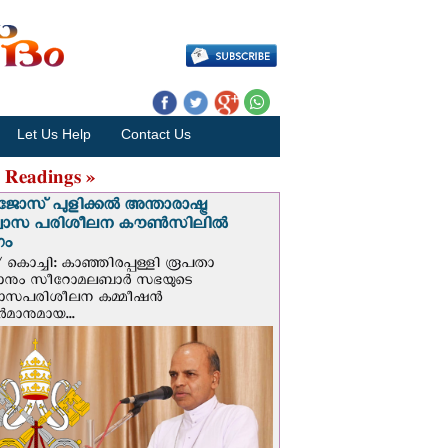
Let Us Help
Contact Us
 Readings »
ജോസ് പുളിക്കൽ അന്താരാഷ്ട്ര
്വാസ പരിശീലന കൗൺസിലിൽ
ഗം
 കൊച്ചി: കാഞ്ഞിരപ്പള്ളി രൂപതാ
രാനും സീറോമലബാർ സഭയുടെ
വാസപരിശീലന കമ്മീഷൻ
മാനുമായ...