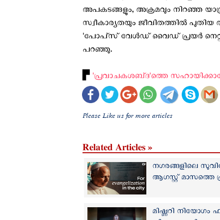
അപകടങ്ങളും, അക്രമവും നിറഞ്ഞ യാത്ര
സ്വീകാര്യതയും ജീവിതത്തിൽ പുതിയ അവസ
'പോപ്‌സ് വേള്‍ഡ് വൈഡ് പ്രയര്‍ നെറ്റ്‌
പറഞ്ഞു.
▛
'പ്രവാചകശബ്‌ദ'ത്തെ സഹായിക്ക
Please Like us for more articles
Related Articles »
നഗരങ്ങളിലെ സുവ
ആഗസ്റ്റ് മാസത്തെ 
മിഷ്ണറി നിയോഗം ഫല