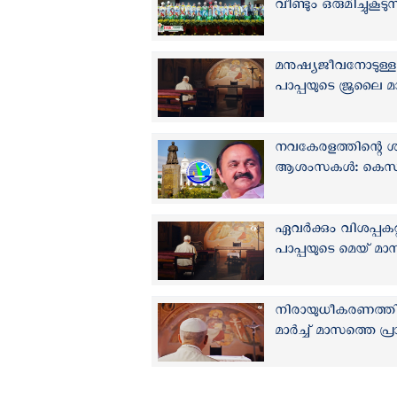
വീണ്ടും ഒരുമിച്ചുകൂടുന്
മനുഷ്യജീവനോടുള്ള
പാപ്പയുടെ ജൂലൈ മ
നവകേരളത്തിന്റെ ശി
ആശംസകള്‍: കെ
ഏവർക്കും വിശപ്പകറ
പാപ്പയുടെ മെയ്‌ 
നിരായുധീകരണത്തി
മാര്‍ച്ച് മാസത്തെ