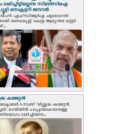
പും ലഭിച്ചിട്ടില്ലെന്നു സിബിസിഐ
ൂട്ടി സെക്രട്ടറി ജനറല്‍
ഡല്‍ഹി: എഫ്‌സിആര്‍എ ചട്ടഭേദഗതി
മായി ബന്ധപ്പെട്ട് കേന്ദ്ര ആഭ്യന്തര മന്ത്രി
...
്ധ കജേറ്റന്‍
ഒക്ടോബര്‍ 1-നാണ് വിശുദ്ധ കജേറ്റന്‍
ചത്. ഭാവിയില്‍ പാപ്പായാകുവാനുള്ള
ിയോഗം ലഭിച്ചിരുന്ന...