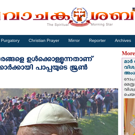
Purgatory
Christian Prayer
Mirror
Reporter
Archives
More
രങ്ങളെ ഉൾക്കൊള്ളുന്നതാണ്
മാർ 
ാര്‍ക്കായി പാപ്പയുടെ ജൂണ്‍
വിശ
അം
റോം/
മെത്
വിശ്
ചെയർ