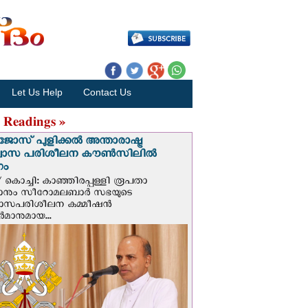
Let Us Help
Contact Us
 Readings »
ജോസ് പുളിക്കൽ അന്താരാഷ്ട്ര
്വാസ പരിശീലന കൗൺസിലിൽ
ഗം
 കൊച്ചി: കാഞ്ഞിരപ്പള്ളി രൂപതാ
രാനും സീറോമലബാർ സഭയുടെ
വാസപരിശീലന കമ്മീഷൻ
മാനുമായ...