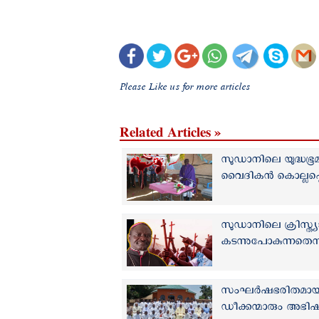
Please Like us for more articles
Related Articles »
സുഡാനിലെ യുദ്ധഭൂ
വൈദികൻ കൊല്ലപ്പെട
സുഡാനിലെ ക്രിസ്ത
കടന്നുപോകുന്നതെന്ന
സംഘര്‍ഷഭരിതമായ 
ഡീക്കന്മാരും അഭി