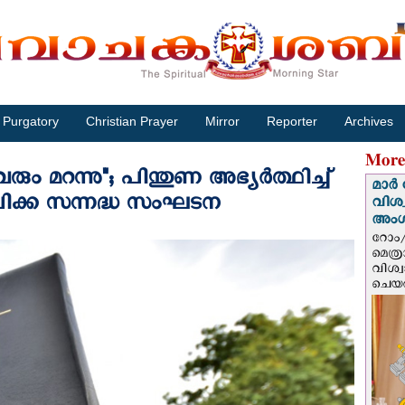
Purgatory
Christian Prayer
Mirror
Reporter
Archives
More
ം മറന്നു"; പിന്തുണ അഭ്യര്‍ത്ഥിച്ച്
മാർ 
ിക്ക സന്നദ്ധ സംഘടന
വിശ
അം
റോം/
മെത്
വിശ്
ചെയർ