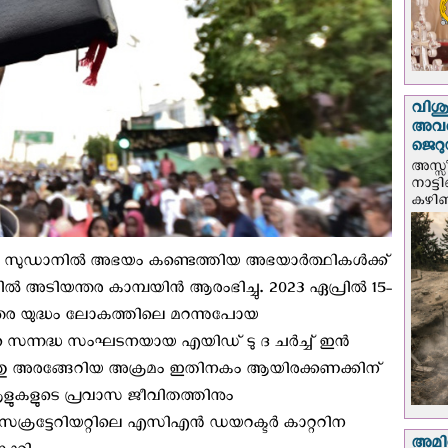
വിശുദ
അവർ
ജെറു
അസ്സ
നാട്ട
കഴിഞ്
ക്ഷിണ സുഡാനിൽ അഭയം കണ്ടെത്തിയ അഭയാർത്ഥികൾക്ക്
ൽ അടിയന്തര കാമ്പയിൻ ആരംഭിച്ചു. 2023 ഏപ്രിൽ 15-
യന്തര യുദ്ധം ലോകത്തിലെ മറന്നുപോയ
്ക സന്നദ്ധ സംഘടനയായ എയിഡ് ടു ദ ചർച്ച് ഇൻ
യത്തു അരങ്ങേറിയ അക്രമം ഇതിനകം ആയിരക്കണക്കിന്
ളുകളുടെ പ്രവാസ ജീവിതത്തിനും
 സെക്രട്ടേറിയറ്റിലെ എസിഎൻ ഡയറക്ടർ കാറ്ററിന
അമിത