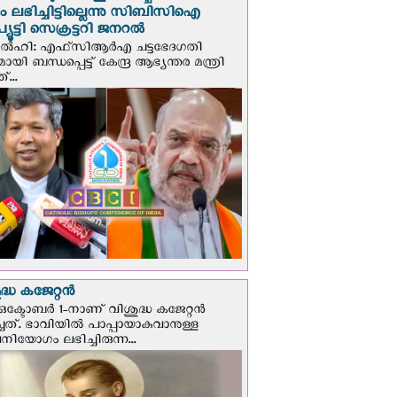
പും ലഭിച്ചിട്ടില്ലെന്നു സിബിസിഐ
ൂട്ടി സെക്രട്ടറി ജനറല്‍
ഡല്‍ഹി: എഫ്‌സിആര്‍എ ചട്ടഭേദഗതി
മായി ബന്ധപ്പെട്ട് കേന്ദ്ര ആഭ്യന്തര മന്ത്രി
...
്ധ കജേറ്റന്‍
ഒക്ടോബര്‍ 1-നാണ് വിശുദ്ധ കജേറ്റന്‍
ചത്. ഭാവിയില്‍ പാപ്പായാകുവാനുള്ള
ിയോഗം ലഭിച്ചിരുന്ന...