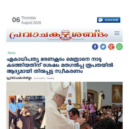
06
Thursday
August 2026
News
ഏകാധിപത്യ ഭരണകൂടം മെത്രാനെ നാടു
കടത്തിയതിന് ശേഷം മതഗൽപ്പ രൂപതയില്‍
ആദ്യമായി തിരുപ്പട്ട സ്വീകരണം
പ്രവാചകശബ്ദം
23-07-2024 - Tuesday