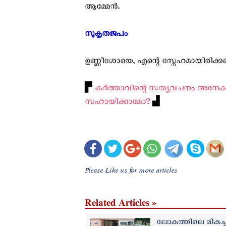
ആമ്മേൻ.
സുകൃതജപം ‍
ഉണ്ണീശോയെ, എന്റെ സ്നേഹമായിരിക്
▛
കര്‍ത്താവിന്റെ സത്യവചനം അനേകരി
സഹായിക്കാമോ?
▟
Please Like us for more articles
Related Articles »
ലോകത്തിലെ മികച്ച