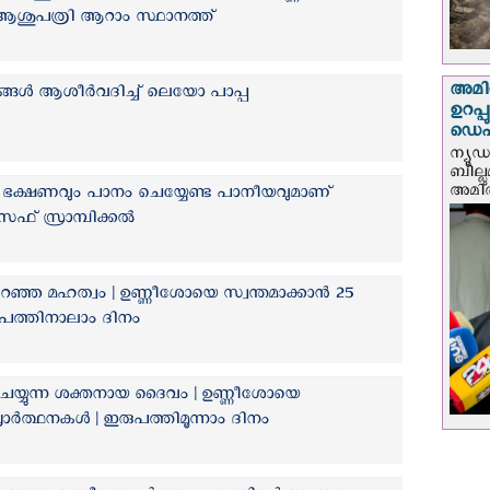
ആശുപത്രി ആറാം സ്ഥാനത്ത്
അമിത
ങള്‍ ആശീര്‍വദിച്ച് ലെയോ പാപ്പ
ഉറപ്
ഡെപ്യ
ന്യൂ
ബില്ലു
അമിത്
്ട ഭക്ഷണവും പാനം ചെയ്യേണ്ട പാനീയവുമാണ്
ഫ് സ്രാമ്പിക്കല്‍
റഞ്ഞ മഹത്വം | ഉണ്ണീശോയെ സ്വന്തമാക്കാൻ 25
ുപത്തിനാലാം ദിനം
െയ്യുന്ന ശക്തനായ ദൈവം | ഉണ്ണീശോയെ
്രാർത്ഥനകൾ | ഇരുപത്തിമൂന്നാം ദിനം