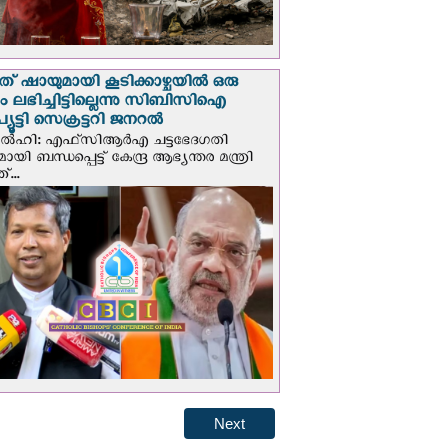
് ഷായുമായി കൂടിക്കാഴ്ചയില്‍ ഒരു
പും ലഭിച്ചിട്ടില്ലെന്നു സിബിസിഐ
ൂട്ടി സെക്രട്ടറി ജനറല്‍
ഡല്‍ഹി: എഫ്‌സിആര്‍എ ചട്ടഭേദഗതി
മായി ബന്ധപ്പെട്ട് കേന്ദ്ര ആഭ്യന്തര മന്ത്രി
...
Next