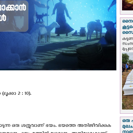
നൈജീ
കൂട്
സൈന്
കടു
സംസ്
മുപ്പ
ലൂക്കാ 2 : 10).
ഒരു 
യാടുന്ന ഒരു ശത്രുവാണ് ഭയം. ഭയത്തെ അതിജീവിക്കുക
മുഖച