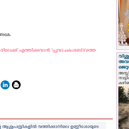
കണമേ.
ലേക്ക് എത്തിക്കുവാന്‍ 'പ്രവാചകശബ്‌ദ'ത്തെ
വിശുദ
അവർ
ജെറു
അസ്സ
നാട്ട
കഴിഞ്
 ആശുപത്രികളില്‍ വത്തിക്കാനിലെ ഉണ്ണീശോയുടെ