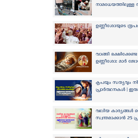
നാമധേയത്തിലുള്ള 
ഉണ്ണീശോയുടെ രൂപങ്
വാങ്ങി ഭക്ഷിക്കേണ
ഉണ്ണീശോ: മാര്‍ ജോസ
കൃപയും സത്യവും നി
പ്രാർത്ഥനകൾ | ഇര
വലിയ കാര്യങ്ങൾ ച
സ്വന്തമാക്കാൻ 25 പ