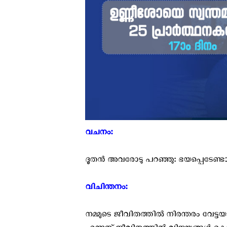
വചനം: ‍
ദൂതന്‍ അവരോടു പറഞ്ഞു: ഭയപ്പെടേണ്ടാ (
വിചിന്തനം: ‍
നമ്മുടെ ജീവിതത്തിൽ നിരന്തരം വേട്ട