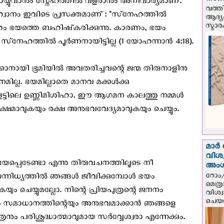
നാണയ
്യുവാനും സ്നേഹത്തിൽ വളരാനും അനിവാര്യമാണ്.
വത്തി
ാനം ഇവിടെ പ്രസക്തമാണ് : "സ്‌നേഹത്തില്‍
ആദ്യമ
സ്മാര
േഹം ഭയത്തെ ബഹിഷ്‌കരിക്കുന്നു. കാരണം, ഭയം
 സ്‌നേഹത്തില്‍ പൂര്‍ണനായിട്ടില്ല (1 യോഹന്നാന്‍ 4:18).
ക്കാനായി ഭൂമിയിൽ അവതരിച്ചവന്റെ ജന്മ തിരുനാളിനു
മില്ല. ഭയമില്ലാതെ മാനവ മക്കൾക്കു
ൂട്ടിലെ ഉണ്ണിമിശിഹാ. ഈ ആഗമന കാലത്തു നമ്മൾ
്ഷമാവുകയും രക്ഷ അനുഭവവേദ്യമാവുകയും ചെയ്യും.
മാർ 
വിശ
പ്പെടേണ്ടാ എന്നു തിരുവചനത്തിലൂടെ നീ
അം
റോം/
സാന്നിധ്യത്തിൽ ഞങ്ങൾ ജീവിക്കുമ്പോൾ ഭയം
മെത്
 ചെയ്യുമല്ലോ. നിന്റെ പ്രിയപുത്രന്റെ ജനനം
വിശ്
ചെയർ
യും സമാധാനത്തിന്റെയും അനുഭവമാക്കാൻ ഞങ്ങളെ
ും പരിശുദ്ധാത്മാവുമായ സർവ്വേശ്വരാ എന്നേക്കും.