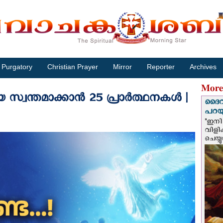
Purgatory
Christian Prayer
Mirror
Reporter
Archives
More
 സ്വന്തമാക്കാൻ 25 പ്രാർത്ഥനകൾ |
ദൈവം
പറയു
"ഇനി 
വിളി
ചെയ്യ