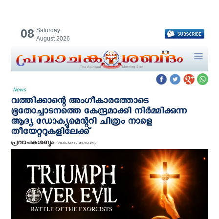
08
Saturday
August 2026
News
വത്തിക്കാന്റെ അംഗീകാരത്തോടെ
ഭൂതോച്ചാടനത്തെ കേന്ദ്രമാക്കി നിര്‍മ്മിക്കുന്ന
ആദ്യ ഡോക്യുമെന്ററി ചിത്രം നാളെ
തീയേറ്ററുകളിലേക്ക്
പ്രവാചകശബ്ദം
29-10-2025 - Wednesday