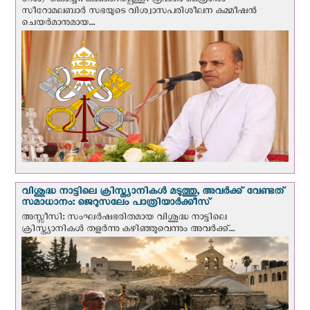
റോം/ കൊച്ചി: കാഞ്ഞിരപ്പള്ളി രൂപതാ മെത്രാനും
സീറോമലബാർ സഭയുടെ വിശ്വാസപരിശീലന കമ്മീഷൻ
ചെയർമാനുമായ...
വിശുദ്ധ നാട്ടിലെ ക്രിസ്ത്യാനികൾ മടുത്തു, അവർക്ക് വേണ്ടത്
സമാധാനം: ജെറുസലേം പാത്രിയാര്‍ക്കീസ്
അസ്സീസി: സംഘര്‍ഷഭരിതമായ വിശുദ്ധ നാട്ടിലെ
ക്രിസ്ത്യാനികൾ തളര്‍ന്നു കഴിഞ്ഞുവെന്നും അവർക്ക്...