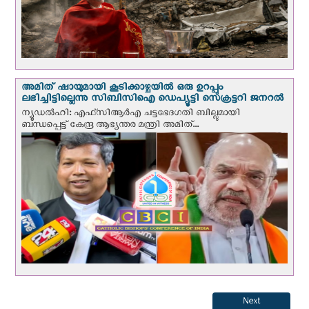
അമിത് ഷായുമായി കൂടിക്കാഴ്ചയില്‍ ഒരു ഉറപ്പും
ലഭിച്ചിട്ടില്ലെന്നു സിബിസിഐ ഡെപ്യൂട്ടി സെക്രട്ടറി ജനറല്‍
ന്യൂഡല്‍ഹി: എഫ്‌സിആര്‍എ ചട്ടഭേദഗതി ബില്ലുമായി
ബന്ധപ്പെട്ട് കേന്ദ്ര ആഭ്യന്തര മന്ത്രി അമിത്...
Next