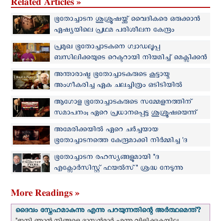
Related Articles »
ഭൂതോച്ചാടന ശുശ്രൂഷയ്ക്ക് വൈദികരെ ഒരുക്കാന്‍
ഏഷ്യയിലെ പ്രഥമ പരിശീലന കേന്ദ്രം
ഫിലിപ്പീന്‍സില്‍
പ്രമുഖ ഭൂതോച്ചാടകനെ ഗ്വാഡലൂപ്പ
ബസിലിക്കയുടെ റെക്ടറായി നിയമിച്ച് മെക്സിക്കന്‍
സഭാനേതൃത്വം
അന്താരാഷ്ട്ര ഭൂതോച്ചാടകരുടെ കൂട്ടായ്മ
അംഗീകരിച്ച ഏക ചലച്ചിത്രം ഒടി‌ടിയില്‍
ആഗോള ഭൂതോച്ചാടകരുടെ സമ്മേളനത്തിന്
സമാപനം; ഏറെ പ്രധാനപ്പെട്ട ശുശ്രൂഷയെന്ന്
മാര്‍പാപ്പ
അമേരിക്കയില്‍ ഏറെ ചര്‍ച്ചയായ
ഭൂതോച്ചാടനത്തെ കേന്ദ്രമാക്കി നിര്‍മ്മിച്ച 'ദ
റിച്വല്‍' ഇന്ത്യന്‍ തീയേറ്ററുകളിലും
ഭൂതോച്ചാടന രഹസ്യങ്ങളുമായി "ദ
എക്സോർസിസ്റ്റ് ഫയല്‍‌സ്" ശ്രദ്ധ നേടുന്നു
More Readings »
ദൈവം സ്നേഹമാകുന്നു എന്നു പറയുന്നതിന്റെ അർത്ഥമെന്ത്?