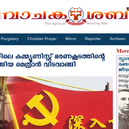
Purgatory
Christian Prayer
Mirror
Reporter
Archives
More
െ കമ്മ്യൂണിസ്റ്റ് ഭരണകൂടത്തിന്റെ
സ്പാ
്ങിയ മെത്രാന്‍ വിടവാങ്ങി
രക്ത
ജീവത
മാഡ്ര
ക്രൈ
ചെയ്ത