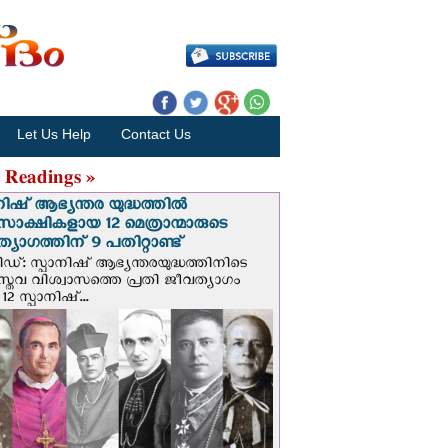
Let Us Help
Contact Us
 Readings »
നിഷ് ആഭ്യന്തര യുദ്ധത്തില്‍
സാക്ഷികളായ 12 മെത്രാന്മാരുടെ
്യാഗത്തിന് 9 പതിറ്റാണ്ട്
ിഡ്: സ്പാനിഷ് ആഭ്യന്തരയുദ്ധത്തിനിടെ
സ്തവ വിശ്വാസത്തെ പ്രതി ജീവത്യാഗം
 12 സ്പാനിഷ്...