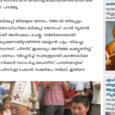
രണ്ട
ിരോത്സാഹം കാണിച്ചവനുമായിരുന്നുവെന്നും ഒരു
കണ്ട
് പറഞ്ഞു.
വാര്
വിശുദ
വചന.
ഷപ്പ് ജിയയുടെ ജനനം. 1980-ൽ തിരുപ്പട്ടം
ം ബയോഡിംഗിലെ ബിഷപ്പ് ജോസഫ് ഫാൻ സൂയാൻ
യി അഭിഷേകം ചെയ്തു. വത്തിക്കാനുമായി
്ഷനായിട്ടായിരിന്നു മെത്രാന്‍ പട്ടം. തികച്ചും
നത്. പിന്നീട് ഇക്കാര്യം അറിഞ്ഞ കമ്മ്യൂണിസ്റ്റ്
ബന്ധം വിച്ഛേദിച്ച് സ്വതന്ത്രമായി കത്തോലിക്ക
‍ സർക്കാർ സ്ഥാപിച്ച ചൈനീസ് പാട്രിയോട്ടിക്
ിഎ) ചേരാന്‍ സമ്മർദ്ധം നല്‍കി. ഇതിനെ
എഫ്‌
ക്രൈ
ആക്
റിപ്
വാഷിം
നടപ്
ക്രൈ