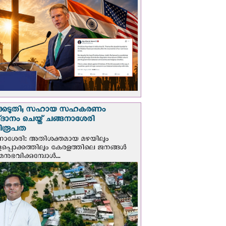
്കെടുതി; സഹായ സഹകരണം
‌ദാനം ചെയ്ത് ചങ്ങനാശേരി
ിരൂപത
നാശേരി: അതിശക്തമായ മഴയിലും
ളപ്പൊക്കത്തിലും കേരളത്തിലെ ജനങ്ങൾ
മനുഭവിക്കുമ്പോൾ...