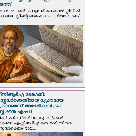
് വചന വ്യാഖ്യാനങ്ങളുടെ പകര്‍പ്പ്
െത്തി
‍സോ: വടക്കൻ പോളണ്ടിലെ പെൽപ്ലിനില്‍
്ധ അഗസ്റ്റിന്റെ അജ്ഞാതമായിരുന്ന രണ്ട്
..
സി‌ആര്‍‌എ ഭേദഗതി:
സ്തവർക്കെതിരായ വ്യക്തമായ
രമണമെന്ന് അമേരിക്കയിലെ
പബ്ലിക്കൻ എംപി
ഗ്ടണ്‍ ഡി‌സി: കേന്ദ്ര സർക്കാർ
പാക്കുന്ന എഫ്സിആർഎ ഭേദഗതി നിയമം
സ്തവർക്കെതിരായ...