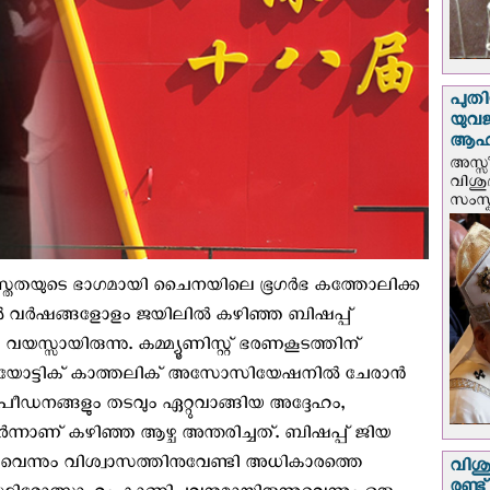
പുതി
യുവ
ആഹ്
അസ്സീ
വിശു
സംസ്ക
വസ്തതയുടെ ഭാഗമായി ചൈനയിലെ ഭൂഗര്‍ഭ കത്തോലിക്ക
ല്‍ വർഷങ്ങളോളം ജയിലിൽ കഴിഞ്ഞ ബിഷപ്പ്
യസ്സായിരുന്നു. കമ്മ്യൂണിസ്റ്റ് ഭരണകൂടത്തിന്
യോട്ടിക് കാത്തലിക് അസോസിയേഷനില്‍ ചേരാന്‍
 പീഡനങ്ങളും തടവും ഏറ്റുവാങ്ങിയ അദ്ദേഹം,
നാണ് കഴിഞ്ഞ ആഴ്ച അന്തരിച്ചത്. ബിഷപ്പ് ജിയ
നുവെന്നും വിശ്വാസത്തിനുവേണ്ടി അധികാരത്തെ
വിശു