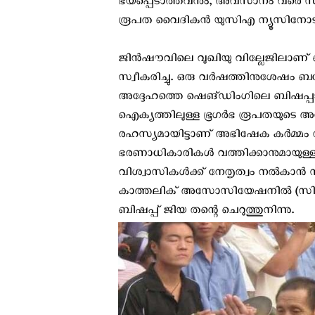
ഭയപ്പെടാത്തവനും, അവസാനം വരെ സ്ഥ
രൂപത വൈദികന്‍ യു‌സി‌എ ന്യൂസിനോട
ജിൻഷൗവിലെ വുഖിയു വില്ലേജിലാണ് ബി
സ്വീകരിച്ചു. ഒരു വർഷത്തിനുശേഷ
അദ്ദേഹത്തെ ഷെങ്‌ഡിംഗിലെ ബിഷപ്പാ
ഐക്യത്തിലുള്ള ഭൂഗര്‍ഭ രൂപതയുടെ അധ്യക
രഹസ്യമായിട്ടാണ് അഭിഷേക കര്‍മ്മം നടന്
ഭരണാധികാരികള്‍ വത്തിക്കാനുമായുള്ള 
വിശ്വാസികള്‍ക്ക് നേതൃത്വം നല്‍കാന്
കാത്തലിക് അസോസിയേഷനിൽ (സിപിസ
ബിഷപ്പ് ജിയ തന്റെ ചെറുത്തുനിന്നു.