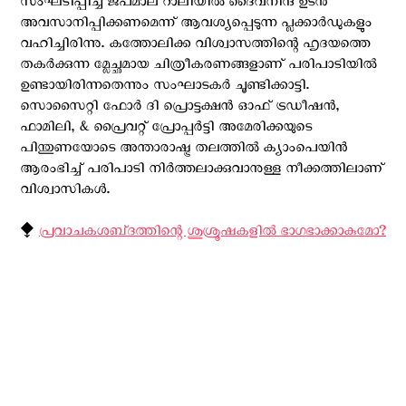
സംഘടിപ്പിച്ച ജപമാല റാലിയിൽ ദൈവനിന്ദ ഉടൻ
അവസാനിപ്പിക്കണമെന്ന് ആവശ്യപ്പെടുന്ന പ്ലക്കാർഡുകളും
വഹിച്ചിരിന്നു. കത്തോലിക്ക വിശ്വാസത്തിന്റെ ഹൃദയത്തെ
തകര്‍ക്കുന്ന മ്ലേച്ഛമായ ചിത്രീകരണങ്ങളാണ് പരിപാടിയില്‍
ഉണ്ടായിരിന്നതെന്നും സംഘാടകര്‍ ചൂണ്ടിക്കാട്ടി.
സൊസൈറ്റി ഫോർ ദി പ്രൊട്ടക്ഷൻ ഓഫ് ട്രഡീഷൻ,
ഫാമിലി, & പ്രൈവറ്റ് പ്രോപ്പർട്ടി അമേരിക്കയുടെ
പിന്തുണയോടെ അന്താരാഷ്ട്ര തലത്തിൽ ക്യാംപെയിന്‍
ആരംഭിച്ച് പരിപാടി നിര്‍ത്തലാക്കുവാനുള്ള നീക്കത്തിലാണ്
വിശ്വാസികള്‍.
⧪
പ്രവാചകശബ്‌ദത്തിന്റെ ശുശ്രൂഷകളില്‍ ഭാഗഭാക്കാകുമോ?