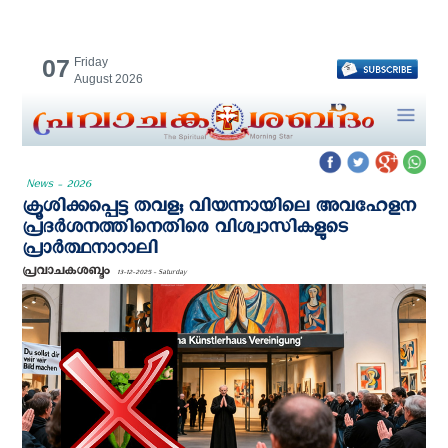
07
Friday
August 2026
News - 2026
ക്രൂശിക്കപ്പെട്ട തവള; വിയന്നായിലെ അവഹേളന
പ്രദര്‍ശനത്തിനെതിരെ വിശ്വാസികളുടെ
പ്രാര്‍ത്ഥനാറാലി
പ്രവാചകശബ്ദം
13-12-2025 - Saturday