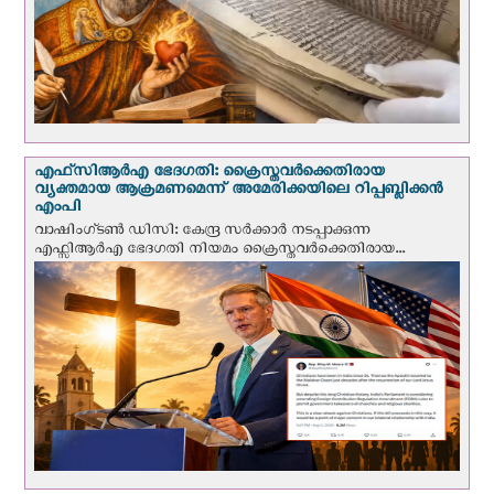
എഫ്‌സി‌ആര്‍‌എ ഭേദഗതി: ക്രൈസ്തവർക്കെതിരായ
വ്യക്തമായ ആക്രമണമെന്ന് അമേരിക്കയിലെ റിപ്പബ്ലിക്കൻ
എംപി
വാഷിംഗ്ടണ്‍ ഡി‌സി: കേന്ദ്ര സർക്കാർ നടപ്പാക്കുന്ന
എഫ്സിആർഎ ഭേദഗതി നിയമം ക്രൈസ്തവർക്കെതിരായ...