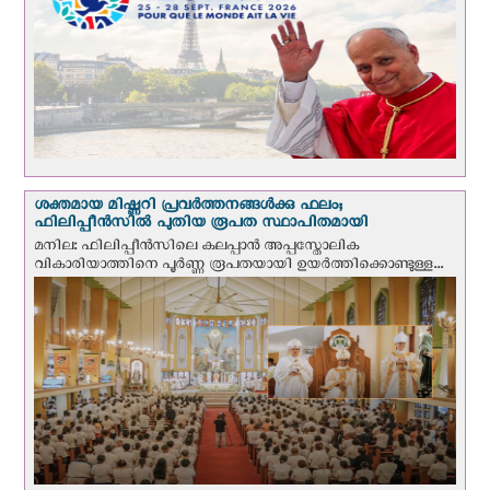
ശക്തമായ മിഷ്ണറി പ്രവർത്തനങ്ങൾക്കു ഫലം;
ഫിലിപ്പീൻസിൽ പുതിയ രൂപത സ്ഥാപിതമായി
മനില: ഫിലിപ്പീൻസിലെ കലപ്പാൻ അപ്പസ്തോലിക
വികാരിയാത്തിനെ പൂർണ്ണ രൂപതയായി ഉയർത്തിക്കൊണ്ടുള്ള...