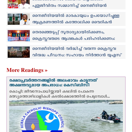
ബൊക്കോഹറാം ബാധിത കുട്ടികൾക്ക്
പുതുജീവിതം സമ്മാനിച്ച് നൈജീരിയന്‍
സഭയുടെ വിദ്യാഭ്യാസ പദ്ധതി
നൈജീരിയയിൽ മാരകായുധം ഉപയോഗിച്ചുള്ള
ആക്രമണത്തിൽ കത്തോലിക്ക വൈദികൻ
കൊല്ലപ്പെട്ടു
തെരഞ്ഞെടുപ്പ് സുതാര്യമായിരിക്കണം,
ക്രൈസ്തവരുടെ ആശങ്കകൾ പരിഹരിക്കണം:
നൈജീരിയന്‍ മെത്രാൻ സമിതി
നൈജീരിയയില്‍ വര്‍ദ്ധിച്ച് വരുന്ന ക്രൈസ്തവ
വിരുദ്ധ പീഡനം: സഹായം നിർത്താൻ യുഎസ്
ബിൽ
More Readings »
രക്ഷാപ്രവര്‍ത്തനങ്ങളില്‍ അലംഭാവം കാട്ടുന്നത്
അക്ഷന്തവ്യമായ അപരാധം: കെസിബിസി
കൊച്ചി: ജീവനോപാധിയ്ക്കായി കടലില്‍ പോകുന്ന
മത്സ്യത്തൊഴിലാളികള്‍ കടല്‍ക്ഷോഭത്തില്‍ പെടുമ്പോള്‍...