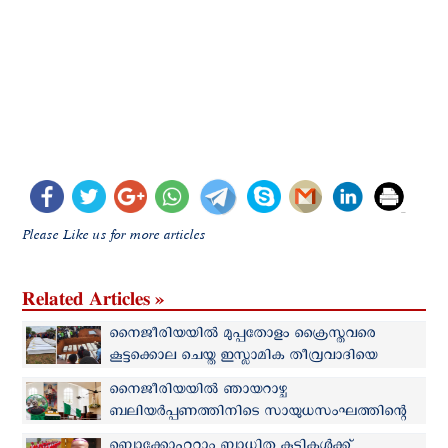
Please Like us for more articles
Related Articles »
നൈജീരിയയില്‍ മുപ്പതോളം ക്രൈസ്തവരെ
കൂട്ടക്കൊല ചെയ്ത ഇസ്ലാമിക തീവ്രവാദിയെ
സൈന്യം അറസ്റ്റ് ചെയ്തു
നൈജീരിയയില്‍ ഞായറാഴ്ച
ബലിയര്‍പ്പണത്തിനിടെ സായുധസംഘത്തിന്റെ
ആക്രമണം: 2 പേരെ തട്ടിക്കൊണ്ടുപോയി