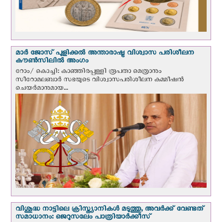
മാർ ജോസ് പുളിക്കൽ അന്താരാഷ്ട്ര വിശ്വാസ പരിശീലന
കൗൺസിലിൽ അംഗം
റോം/ കൊച്ചി: കാഞ്ഞിരപ്പള്ളി രൂപതാ മെത്രാനും
സീറോമലബാർ സഭയുടെ വിശ്വാസപരിശീലന കമ്മീഷൻ
ചെയർമാനുമായ...
വിശുദ്ധ നാട്ടിലെ ക്രിസ്ത്യാനികൾ മടുത്തു, അവർക്ക് വേണ്ടത്
സമാധാനം: ജെറുസലേം പാത്രിയാര്‍ക്കീസ്