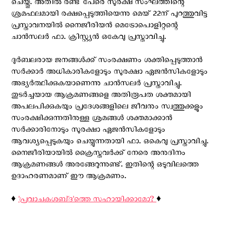
ചെയ്തു. അതിൽ രണ്ട് പേരെ സുരക്ഷ സംഘത്തിന്റെ
ശ്രമഫലമായി രക്ഷപ്പെടുത്തിയെന്നു മെയ് 22ന് പുറത്തുവിട്ട
പ്രസ്താവനയില്‍ നൈജീരിയൻ മെട്രോപൊളിറ്റന്റെ
ചാൻസലർ ഫാ. ക്രിസ്റ്റ്യൻ ഒകേവു പ്രസ്താവിച്ചു.
ദുർബലരായ ജനങ്ങൾക്ക് സംരക്ഷണം ശക്തിപ്പെടുത്താൻ
സർക്കാർ അധികാരികളോടും സുരക്ഷാ ഏജൻസികളോടും
അഭ്യർത്ഥിക്കുകയാണെന്നു ചാൻസലർ പ്രസ്താവിച്ചു.
തുടർച്ചയായ ആക്രമണങ്ങളെ അതിരൂപത ശക്തമായി
അപലപിക്കുകയും പ്രദേശങ്ങളിലെ ജീവനും സ്വത്തുക്കളും
സംരക്ഷിക്കുന്നതിനുള്ള ശ്രമങ്ങൾ ശക്തമാക്കാൻ
സർക്കാരിനോടും സുരക്ഷാ ഏജൻസികളോടും
ആവശ്യപ്പെടുകയും ചെയ്യുന്നതായി ഫാ. ഒകെവു പ്രസ്താവിച്ചു.
നൈജീരിയായില്‍ ക്രൈസ്തവര്‍ക്ക് നേരെ അനുദിനം
ആക്രമണങ്ങള്‍ അരങ്ങേറുന്നുണ്ട്. ഇതിന്റെ ഒടുവിലത്തെ
ഉദാഹരണമാണ് ഈ ആക്രമണം.
♦️
'പ്രവാചകശബ്‌ദ'ത്തെ സഹായിക്കാമോ?
♦️